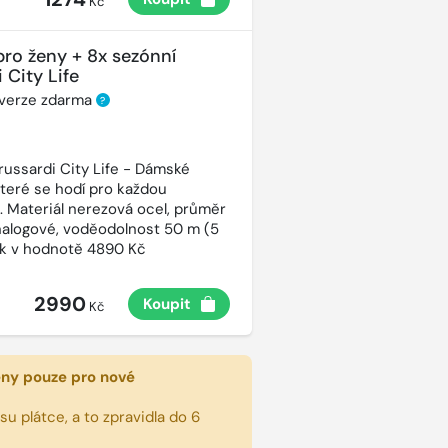
Kč
pro ženy + 8x sezónní
 City Life
 verze zdarma
?
russardi City Life - Dámské
které se hodí pro každou
t. Materiál nerezová ocel, průměr
alogové, voděodolnost 50 m (5
ek v hodnotě 4890 Kč
2990
Koupit
Kč
eny pouze pro nové
u plátce, a to zpravidla do 6