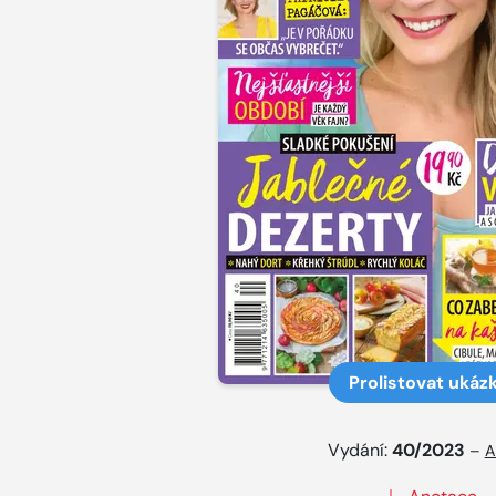
Prolistovat ukáz
Vydání:
40/2023
–
A