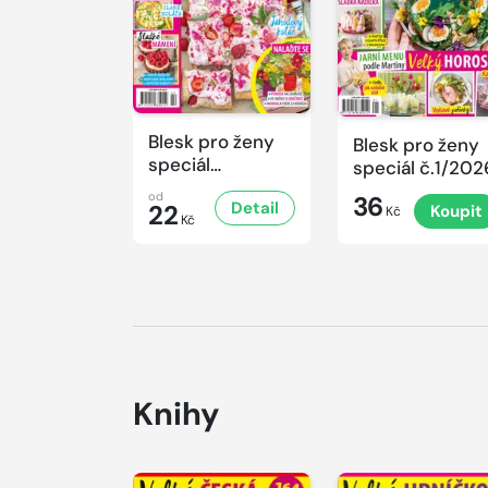
Blesk pro ženy
Blesk pro ženy
speciál
speciál č.1/202
č.2/2026
od
36
Detail
22
Koupit
Kč
Kč
Knihy