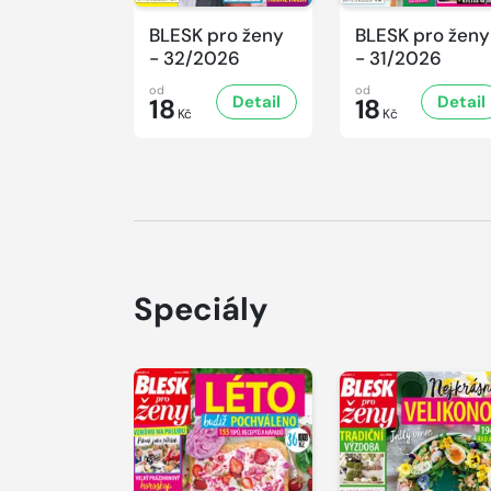
BLESK pro ženy
BLESK pro ženy
- 32/2026
- 31/2026
od
od
Detail
Detail
18
18
Kč
Kč
Speciály