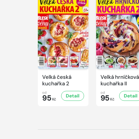
Velká česká
Velká hrníčková
kuchařka 2
kuchařka II
od
od
Detail
Detail
95
95
Kč
Kč