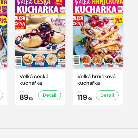
Velká česká
Velká hrníčková
kuchařka
kuchařka
od
od
Detail
Detail
89
119
Kč
Kč