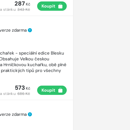
287
Kč
Koupit
a stánku:
343 Kč
 verze zdarma
?
uchařek - speciální edice Blesku
 Obsahuje Velkou českou
a Hrníčkovou kuchařku, obě plné
 praktických tipů pro všechny
573
Kč
Koupit
a stánku:
686 Kč
 verze zdarma
?