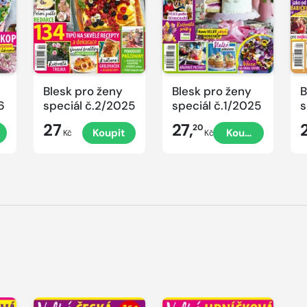
Blesk pro ženy
Blesk pro ženy
B
6
speciál č.2/2025
speciál č.1/2025
s
č
27
27,
20
Koupit
Koupit
P
Kč
Kč
V