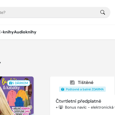
E-knihy
Audioknihy
y
Tištěné
S DÁRKEM
Poštovné a balné ZDARMA
Čtvrtletní předplatné
+
Bonus navíc - elektronická