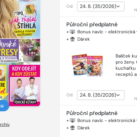
Od:
N
Půlroční předplatné
+
Bonus navíc - elektronická
+
Dárek
Balíček k
pro ženy.
kuchařku 
receptů a
Od:
N
ku
Půlroční předplatné
+
Bonus navíc - elektronická
rchiv
+
Dárek