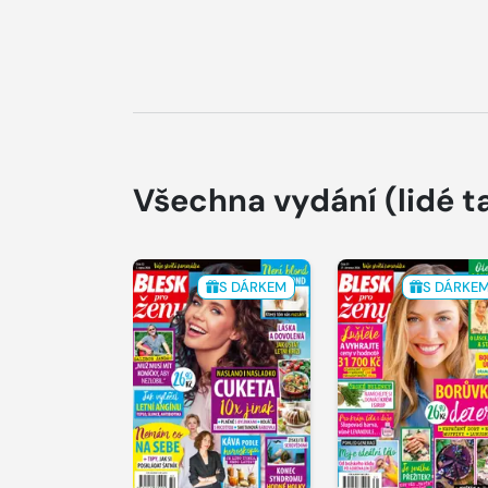
Všechna vydání
(lidé t
S DÁRKEM
S DÁRKE