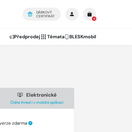
DÁRKOVÝ
CERTIFIKÁT
0
Předprodej
Témata
BLESKmobil
Elektronické
Čtěte ihned i v mobilní aplikaci
 verze zdarma
?