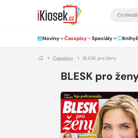
Přejít na hlavní obsah
VYHLEDÁVÁNÍ
Hlavní navigace
Noviny
Časopisy
Speciály
Knihy
Časopisy
BLESK pro ženy
BLESK pro žen