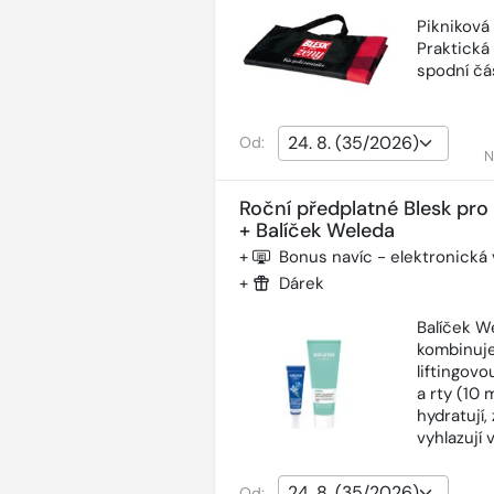
Pikniková
Praktická
spodní čás
Od:
N
Roční předplatné Blesk pro
+ Balíček Weleda
+
Bonus navíc - elektronická
+
Dárek
Balíček W
kombinuje
liftingov
a rty (10 
hydratují,
vyhlazují 
Od: