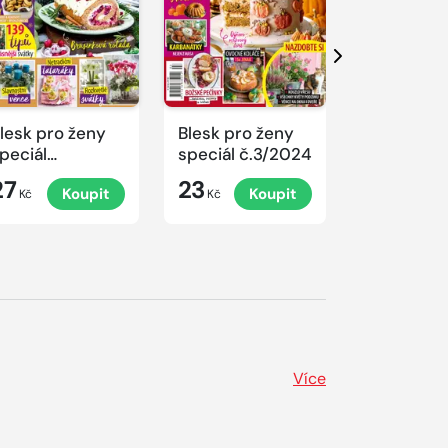
Další
lesk pro ženy
Blesk pro ženy
Blesk pro 
peciál
speciál č.3/2024
speciál
.4/2024
č.2/2024
27
23
23
Koupit
Koupit
K
rovoněné
Kč
Kč
Kč
ánoce
Více