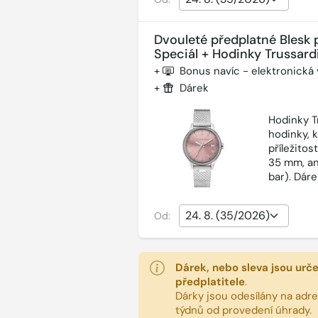
Dvouleté předplatné Blesk 
Speciál + Hodinky Trussardi
+
Bonus navíc - elektronická
+
Dárek
Hodinky T
hodinky, 
příležitos
35 mm, an
bar). Dár
Od:
Dárek, nebo sleva jsou urč
předplatitele
.
Dárky jsou odesílány na adres
týdnů od provedení úhrady.