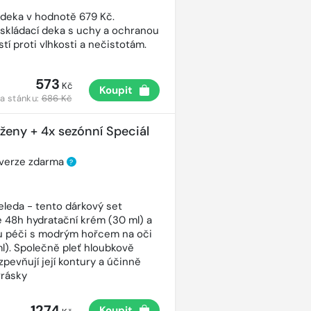
 deka v hodnotě 679 Kč.
 skládací deka s uchy a ochranou
tí proti vlhkosti a nečistotám.
573
Kč
Koupit
a stánku:
686 Kč
 ženy + 4x sezónní Speciál
 verze zdarma
?
eleda - tento dárkový set
 48h hydratační krém (30 ml) a
ou péči s modrým hořcem na oči
ml). Společně pleť hloubkově
 zpevňují její kontury a účinně
vrásky
1274
Koupit