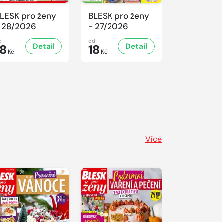
LESK pro ženy
BLESK pro ženy
BLESK pro
 28/2026
- 27/2026
- 26/2026
d
od
od
Detail
Detail
D
18
18
18
Kč
Kč
Kč
Více