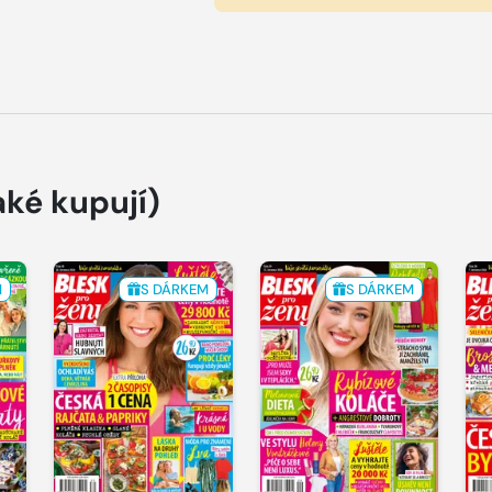
aké kupují)
M
S DÁRKEM
S DÁRKEM