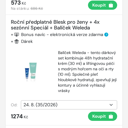
573
Kč
Koupit
Na stánku:
686 Kč
Roční předplatné Blesk pro ženy + 4x
sezónní Speciál + Balíček Weleda
+
Bonus navíc - elektronická verze zdarma
?
+
Dárek
Balíček Weleda - tento dárkový
set kombinuje 48h hydratační
krém (30 ml) a liftingovou péči
s modrým hořcem na oči a rty
(10 ml). Společně pleť
hloubkově hydratují, zpevňují její
kontury a účinně vyhlazují
vrásky
Od:
1274
Koupit
Kč