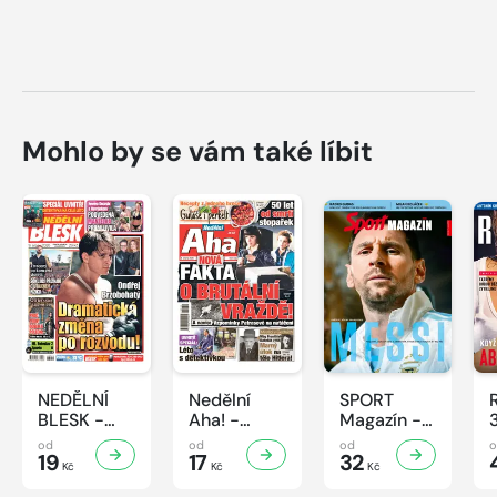
Mohlo by se vám také líbit
NEDĚLNÍ
Nedělní
SPORT
BLESK -
Aha! -
Magazín -
32/2026
32/2026
32/2026
od
od
od
19
17
32
Kč
Kč
Kč