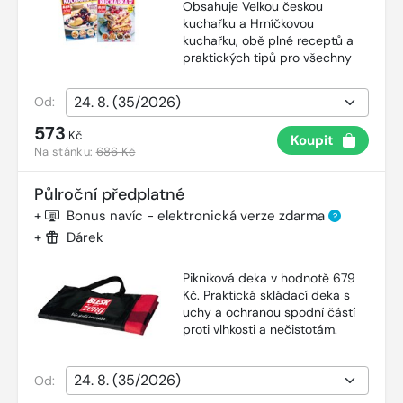
Obsahuje Velkou českou
kuchařku a Hrníčkovou
kuchařku, obě plné receptů a
praktických tipů pro všechny
Od:
573
Kč
Koupit
Na stánku:
686 Kč
Půlroční předplatné
+
Bonus navíc - elektronická verze zdarma
?
+
Dárek
Pikniková deka v hodnotě 679
Kč. Praktická skládací deka s
uchy a ochranou spodní částí
proti vlhkosti a nečistotám.
Od: