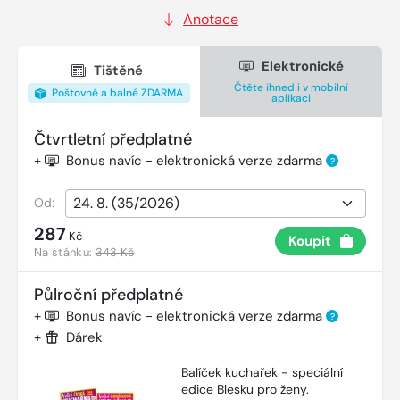
Anotace
Elektronické
Tištěné
Čtěte ihned i v mobilní
Poštovné a balné ZDARMA
aplikaci
Čtvrtletní předplatné
+
Bonus navíc - elektronická verze zdarma
?
Od:
287
Kč
Koupit
Na stánku:
343 Kč
Půlroční předplatné
+
Bonus navíc - elektronická verze zdarma
?
+
Dárek
Balíček kuchařek - speciální
edice Blesku pro ženy.