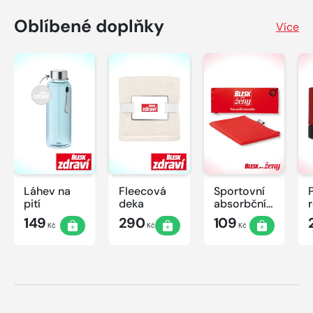
Oblíbené doplňky
Více
Láhev na
Fleecová
Sportovní
pití
deka
absorbční
ručník
149
290
109
Kč
Kč
Kč