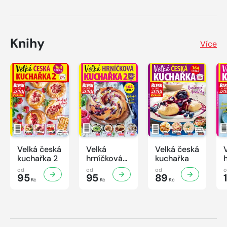
Knihy
Více
Velká česká
Velká
Velká česká
kuchařka 2
hrníčková
kuchařka
kuchařka II
od
od
od
95
95
89
Kč
Kč
Kč