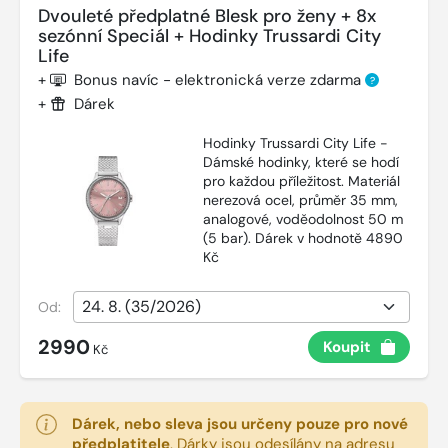
Dvouleté předplatné Blesk pro ženy + 8x
sezónní Speciál + Hodinky Trussardi City
Life
+
Bonus navíc - elektronická verze zdarma
?
+
Dárek
Hodinky Trussardi City Life -
Dámské hodinky, které se hodí
pro každou příležitost. Materiál
nerezová ocel, průměr 35 mm,
analogové, voděodolnost 50 m
(5 bar). Dárek v hodnotě 4890
Kč
Od:
2990
Koupit
Kč
Dárek, nebo sleva jsou určeny pouze pro nové
předplatitele
.
Dárky jsou odesílány na adresu