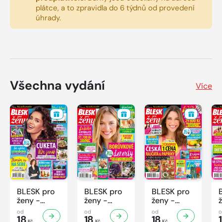
plátce, a to zpravidla do 6 týdnů od provedení
úhrady.
Všechna vydání
Více
BLESK pro
BLESK pro
BLESK pro
ženy -
ženy -
ženy -
32/2026
31/2026
30/2026
od
od
od
18
18
18
Kč
Kč
Kč