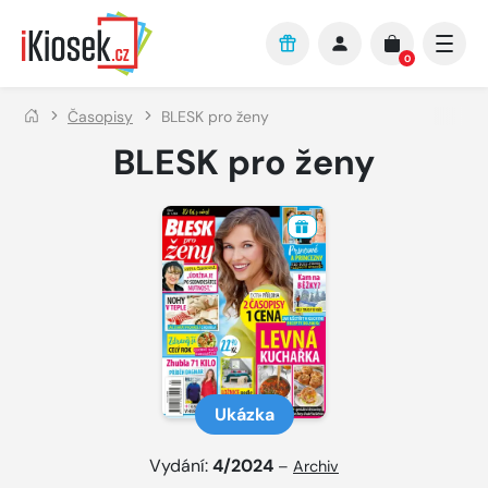
Přejít na hlavní obsah
0
Časopisy
BLESK pro ženy
BLESK pro ženy
Ukázka
Vydání:
4/2024
–
Archiv