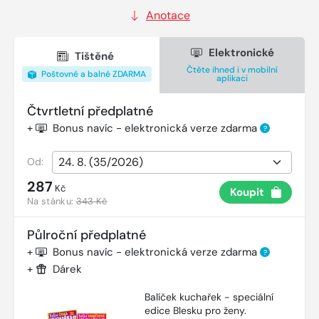
Anotace
Elektronické
Tištěné
Čtěte ihned i v mobilní
Poštovné a balné ZDARMA
aplikaci
Čtvrtletní předplatné
+
Bonus navíc - elektronická verze zdarma
?
Od:
287
Kč
Koupit
Na stánku:
343 Kč
Půlroční předplatné
+
Bonus navíc - elektronická verze zdarma
?
+
Dárek
Balíček kuchařek - speciální
edice Blesku pro ženy.