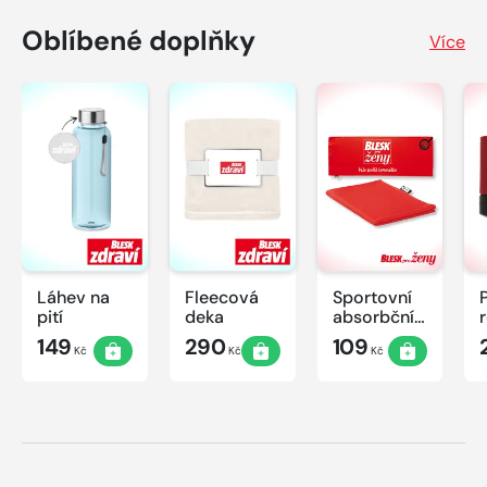
Oblíbené doplňky
Více
Láhev na
Fleecová
Sportovní
pití
deka
absorbční
ručník
149
290
109
Kč
Kč
Kč