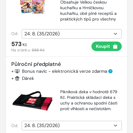
Obsahuje Velkou českou
kuchařku a Hrníčkovou
kuchařku, obě plné receptů a
praktických tipů pro všechny
Od:
573
Kč
Koupit
Na stánku:
686 Kč
Půlroční předplatné
+
Bonus navíc - elektronická verze zdarma
?
+
Dárek
Pikniková deka v hodnotě 679
Kč. Praktická skládací deka s
uchy a ochranou spodní částí
proti vlhkosti a nečistotám.
Od: