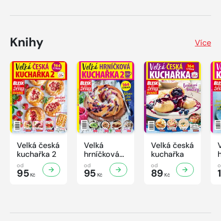
Knihy
Více
Velká česká
Velká
Velká česká
kuchařka 2
hrníčková
kuchařka
kuchařka II
od
od
od
95
95
89
Kč
Kč
Kč