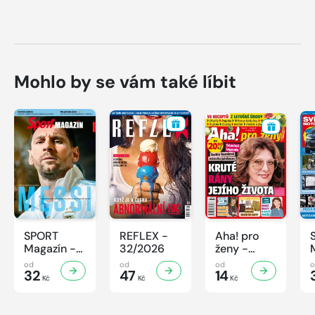
Mohlo by se vám také líbit
SPORT
REFLEX -
Aha! pro
Magazín -
32/2026
ženy -
32/2026
32/2026
od
od
od
32
47
14
Kč
Kč
Kč