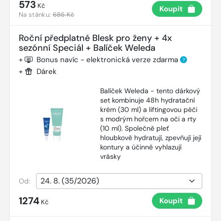
573
Kč
Koupit
Na stánku:
686 Kč
Roční předplatné Blesk pro ženy + 4x
sezónní Speciál + Balíček Weleda
+
Bonus navíc - elektronická verze zdarma
?
+
Dárek
Balíček Weleda - tento dárkový
set kombinuje 48h hydratační
krém (30 ml) a liftingovou péči
s modrým hořcem na oči a rty
(10 ml). Společně pleť
hloubkově hydratují, zpevňují její
kontury a účinně vyhlazují
vrásky
Od:
1274
Koupit
Kč