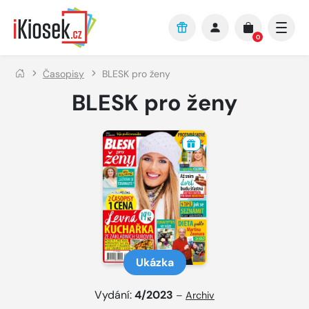
Přejít na hlavní obsah
0
Časopisy
BLESK pro ženy
BLESK pro ženy
Ukázka
Vydání:
4/2023
–
Archiv