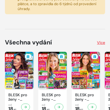
plátce, a to zpravidla do 6 týdnů od provedení
úhrady.
Všechna vydání
Více
BLESK pro
BLESK pro
BLESK pro
ženy -
ženy -
ženy -
32/2026
31/2026
30/2026
od
od
od
18
18
18
Kč
Kč
Kč