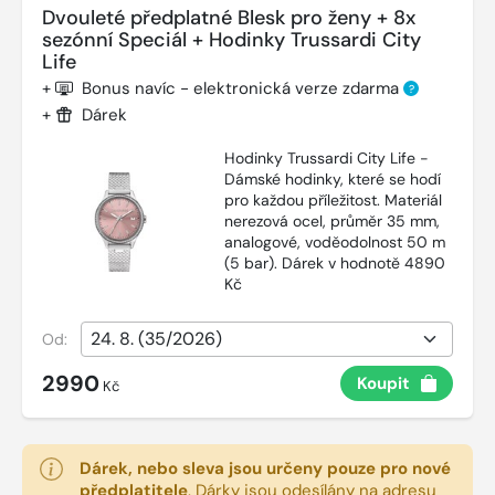
Dvouleté předplatné Blesk pro ženy + 8x
sezónní Speciál + Hodinky Trussardi City
Life
+
Bonus navíc - elektronická verze zdarma
?
+
Dárek
Hodinky Trussardi City Life -
Dámské hodinky, které se hodí
pro každou příležitost. Materiál
nerezová ocel, průměr 35 mm,
analogové, voděodolnost 50 m
(5 bar). Dárek v hodnotě 4890
Kč
Od:
2990
Koupit
Kč
Dárek, nebo sleva jsou určeny pouze pro nové
předplatitele
.
Dárky jsou odesílány na adresu