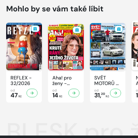
Mohlo by se vám také líbit
REFLEX -
Aha! pro
SVĚT
32/2026
ženy -
MOTORŮ -
32/2026
32/2026
od
od
od
47
14
31,
20
Kč
Kč
Kč
BLESK pro 