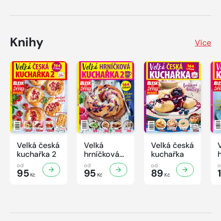
Knihy
Více
Velká česká
Velká
Velká česká
kuchařka 2
hrníčková
kuchařka
kuchařka II
od
od
od
95
95
89
Kč
Kč
Kč