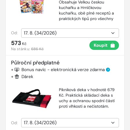
Obsahuje Velkou českou
kuchařku a Hrníčkovou
kuchařku, obě plné receptů a
praktických tipů pro všechny
Od:
573
Kč
Koupit
Na stánku:
686 Kč
Půlroční předplatné
+
Bonus navíc - elektronická verze zdarma
?
+
Dárek
Pikniková deka v hodnotě 679
Kč. Praktická skládací deka s
uchy a ochranou spodní částí
proti vlhkosti a nečistotám.
Od: