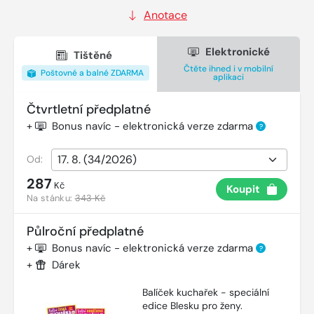
Anotace
Elektronické
Tištěné
Čtěte ihned i v mobilní
Poštovné a balné ZDARMA
aplikaci
Čtvrtletní předplatné
+
Bonus navíc - elektronická verze zdarma
?
Od:
287
Kč
Koupit
Na stánku:
343 Kč
Půlroční předplatné
+
Bonus navíc - elektronická verze zdarma
?
+
Dárek
Balíček kuchařek - speciální
edice Blesku pro ženy.