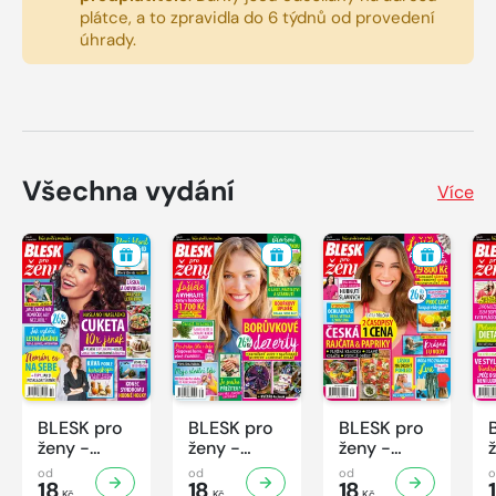
plátce, a to zpravidla do 6 týdnů od provedení
úhrady.
Všechna vydání
Více
BLESK pro
BLESK pro
BLESK pro
ženy -
ženy -
ženy -
32/2026
31/2026
30/2026
od
od
od
18
18
18
Kč
Kč
Kč