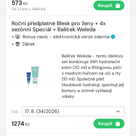
573
Kč
Koupit
Na stánku:
686 Kč
Roční předplatné Blesk pro ženy + 4x
sezónní Speciál + Balíček Weleda
+
Bonus navíc - elektronická verze zdarma
?
+
Dárek
Balíček Weleda - tento dárkový
set kombinuje 48h hydratační
krém (30 ml) a liftingovou péči
s modrým hořcem na oči a rty
(10 ml). Společně pleť
hloubkově hydratují, zpevňují její
kontury a účinně vyhlazují
vrásky
Od:
1274
Koupit
Kč