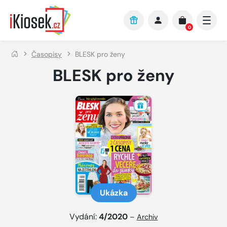
Přejít na hlavní obsah
0
Časopisy
BLESK pro ženy
BLESK pro ženy
Ukázka
Vydání:
4/2020
–
Archiv