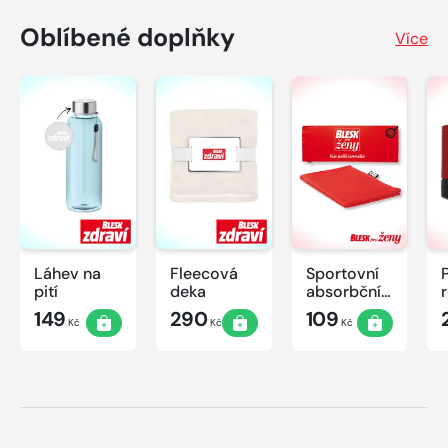
Oblíbené doplňky
Více
Láhev na
Fleecová
Sportovní
pití
deka
absorbční
ručník
149
290
109
Kč
Kč
Kč