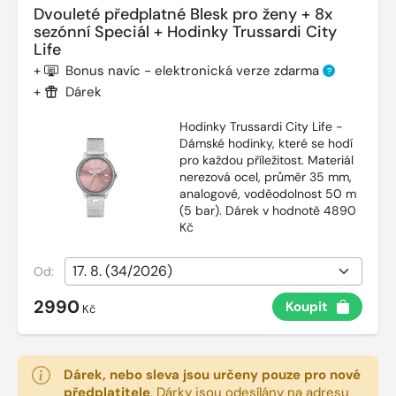
Dvouleté předplatné Blesk pro ženy + 8x
sezónní Speciál + Hodinky Trussardi City
Life
+
Bonus navíc - elektronická verze zdarma
?
+
Dárek
Hodinky Trussardi City Life -
Dámské hodinky, které se hodí
pro každou příležitost. Materiál
nerezová ocel, průměr 35 mm,
analogové, voděodolnost 50 m
(5 bar). Dárek v hodnotě 4890
Kč
Od:
2990
Koupit
Kč
Dárek, nebo sleva jsou určeny pouze pro nové
předplatitele
.
Dárky jsou odesílány na adresu