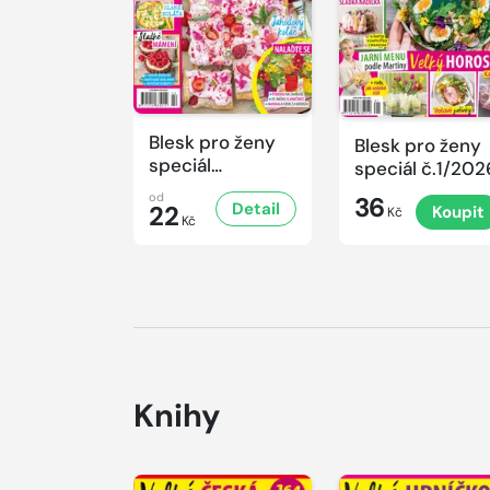
Blesk pro ženy
Blesk pro ženy
speciál
speciál č.1/202
č.2/2026
od
36
Detail
22
Koupit
Kč
Kč
Knihy