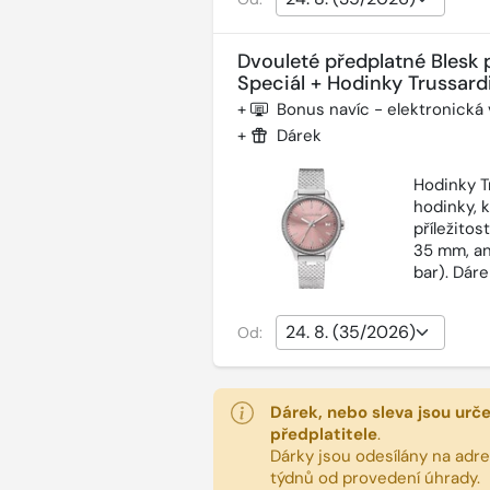
Dvouleté předplatné Blesk 
Speciál + Hodinky Trussardi
+
Bonus navíc - elektronická
+
Dárek
Hodinky T
hodinky, 
příležitos
35 mm, an
bar). Dár
Od:
Dárek, nebo sleva jsou urč
předplatitele
.
Dárky jsou odesílány na adres
týdnů od provedení úhrady.