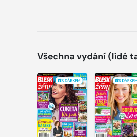
Všechna vydání
(lidé t
S DÁRKEM
S DÁRKE