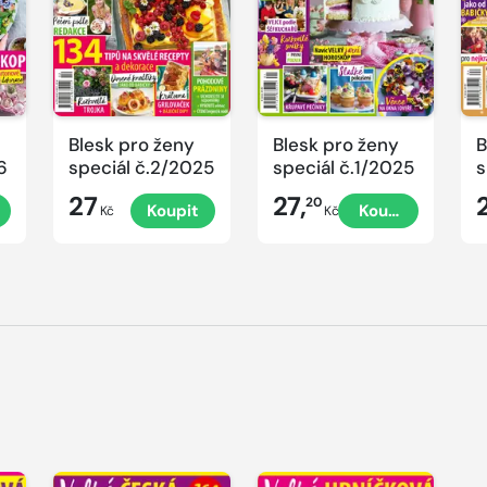
Blesk pro ženy
Blesk pro ženy
B
6
speciál č.2/2025
speciál č.1/2025
s
č
27
27,
20
Koupit
Koupit
P
Kč
Kč
V