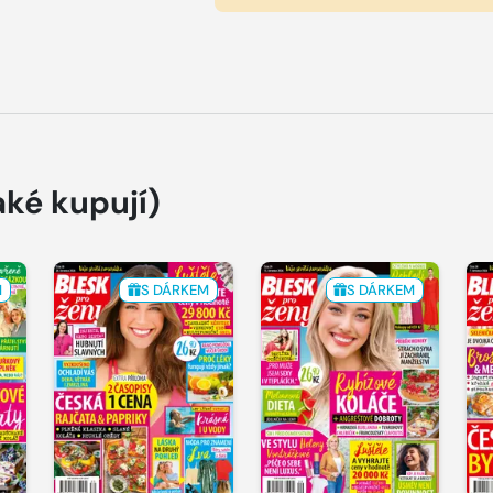
aké kupují)
M
S DÁRKEM
S DÁRKEM