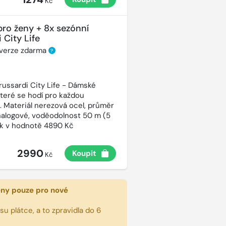
Kč
pro ženy + 8x sezónní
 City Life
 verze zdarma
?
russardi City Life - Dámské
které se hodí pro každou
t. Materiál nerezová ocel, průměr
alogové, voděodolnost 50 m (5
ek v hodnotě 4890 Kč
2990
Koupit
Kč
eny pouze pro nové
u plátce, a to zpravidla do 6