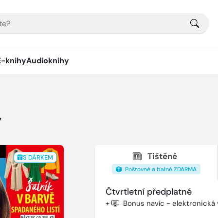
E-knihy
Audioknihy
y
Tištěné
S DÁRKEM
Poštovné a balné ZDARMA
Čtvrtletní předplatné
+
Bonus navíc - elektronická