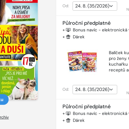
Od:
N
Půlroční předplatné
+
Bonus navíc - elektronická
+
Dárek
Balíček k
pro ženy.
kuchařku 
receptů a
Od:
N
ku
Půlroční předplatné
+
Bonus navíc - elektronická
rchiv
+
Dárek