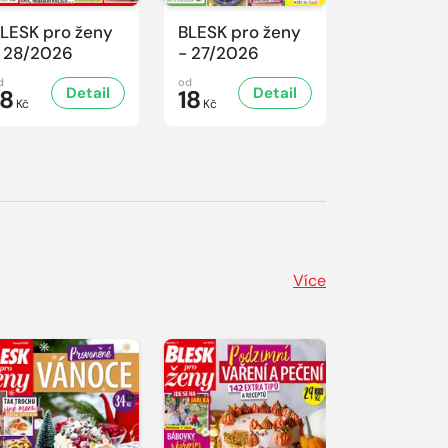
LESK pro ženy
BLESK pro ženy
BLESK pro
 28/2026
- 27/2026
- 26/2026
d
od
od
Detail
Detail
D
18
18
18
Kč
Kč
Kč
Více