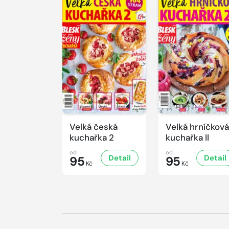
Velká česká
Velká hrníčková
kuchařka 2
kuchařka II
od
od
Detail
Detail
95
95
Kč
Kč