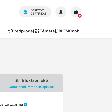
DÁRKOVÝ
CERTIFIKÁT
0
Předprodej
Témata
BLESKmobil
Elektronické
Čtěte ihned i v mobilní aplikaci
 verze zdarma
?