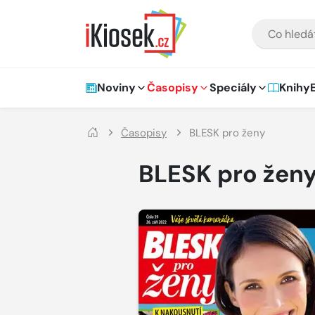
Přejít na hlavní obsah
VYHLEDÁVÁNÍ
Hlavní navigace
Noviny
Časopisy
Speciály
Knihy
Časopisy
BLESK pro ženy
BLESK pro žen