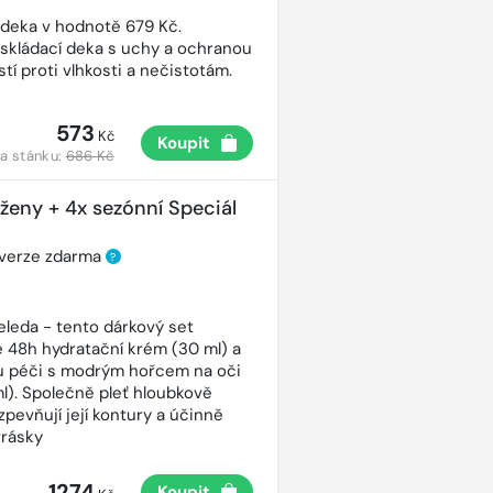
 deka v hodnotě 679 Kč.
 skládací deka s uchy a ochranou
tí proti vlhkosti a nečistotám.
573
Kč
Koupit
a stánku:
686 Kč
 ženy + 4x sezónní Speciál
 verze zdarma
?
eleda - tento dárkový set
 48h hydratační krém (30 ml) a
ou péči s modrým hořcem na oči
ml). Společně pleť hloubkově
 zpevňují její kontury a účinně
vrásky
1274
Koupit