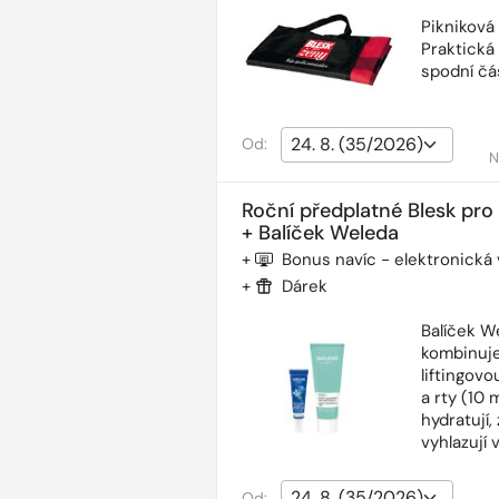
Pikniková
Praktická
spodní čás
Od:
N
Roční předplatné Blesk pro
+ Balíček Weleda
+
Bonus navíc - elektronická
+
Dárek
Balíček W
kombinuje
liftingov
a rty (10 
hydratují,
vyhlazují 
Od: