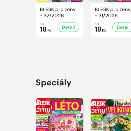
BLESK pro ženy
BLESK pro ženy
- 32/2026
- 31/2026
od
od
Detail
Detail
18
18
Kč
Kč
Speciály