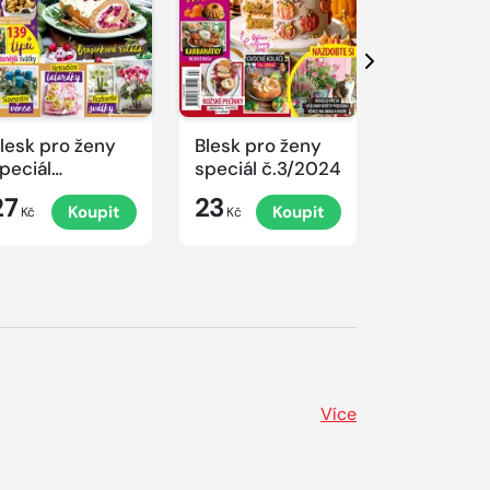
Další
lesk pro ženy
Blesk pro ženy
Blesk pro 
peciál
speciál č.3/2024
speciál
.4/2024
č.2/2024
27
23
23
Koupit
Koupit
K
rovoněné
Kč
Kč
Kč
ánoce
Více