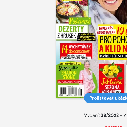
Prolistovat ukáz
Vydání:
39/2022
–
A