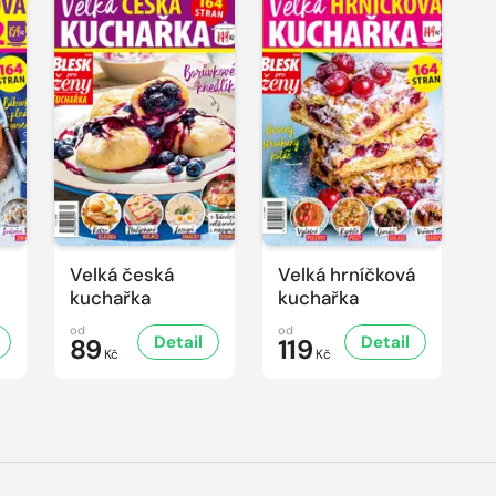
Velká česká
Velká hrníčková
kuchařka
kuchařka
od
od
Detail
Detail
89
119
Kč
Kč