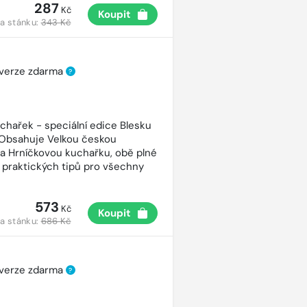
287
Kč
Koupit
a stánku:
343 Kč
 verze zdarma
?
uchařek - speciální edice Blesku
 Obsahuje Velkou českou
a Hrníčkovou kuchařku, obě plné
 praktických tipů pro všechny
573
Kč
Koupit
a stánku:
686 Kč
 verze zdarma
?