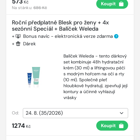
573
Kč
Koupit
Na stánku:
686 Kč
Roční předplatné Blesk pro ženy + 4x
sezónní Speciál + Balíček Weleda
+
Bonus navíc - elektronická verze zdarma
?
+
Dárek
Balíček Weleda - tento dárkový
set kombinuje 48h hydratační
krém (30 ml) a liftingovou péči
s modrým hořcem na oči a rty
(10 ml). Společně pleť
hloubkově hydratují, zpevňují její
kontury a účinně vyhlazují
vrásky
Od:
1274
Koupit
Kč