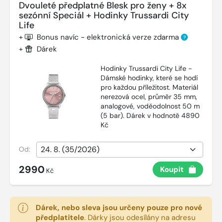
Dvouleté předplatné Blesk pro ženy + 8x
sezónní Speciál + Hodinky Trussardi City
Life
+
Bonus navíc - elektronická verze zdarma
?
+
Dárek
Hodinky Trussardi City Life -
Dámské hodinky, které se hodí
pro každou příležitost. Materiál
nerezová ocel, průměr 35 mm,
analogové, voděodolnost 50 m
(5 bar). Dárek v hodnotě 4890
Kč
Od:
2990
Koupit
Kč
Dárek, nebo sleva jsou určeny pouze pro nové
předplatitele
.
Dárky jsou odesílány na adresu