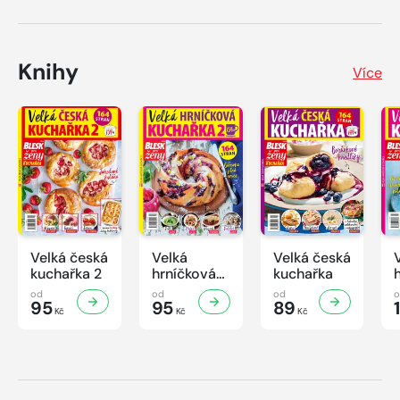
Knihy
Více
Velká česká
Velká
Velká česká
kuchařka 2
hrníčková
kuchařka
kuchařka II
od
od
od
95
95
89
Kč
Kč
Kč