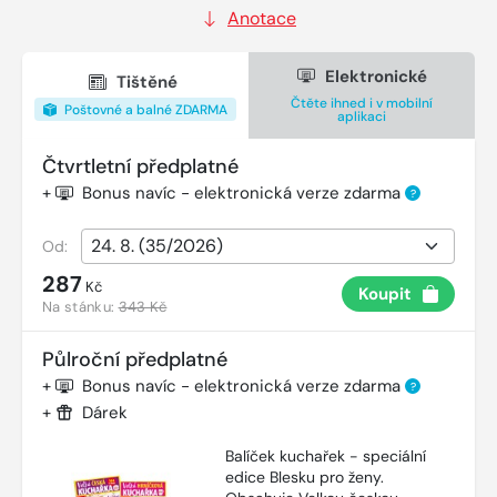
Anotace
Elektronické
Tištěné
Čtěte ihned i v mobilní
Poštovné a balné ZDARMA
aplikaci
Čtvrtletní předplatné
+
Bonus navíc - elektronická verze zdarma
?
Od:
287
Kč
Koupit
Na stánku:
343 Kč
Půlroční předplatné
+
Bonus navíc - elektronická verze zdarma
?
+
Dárek
Balíček kuchařek - speciální
edice Blesku pro ženy.