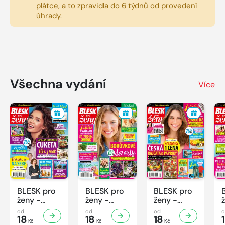
plátce, a to zpravidla do 6 týdnů od provedení
úhrady.
Všechna vydání
Více
BLESK pro
BLESK pro
BLESK pro
ženy -
ženy -
ženy -
32/2026
31/2026
30/2026
od
od
od
18
18
18
Kč
Kč
Kč