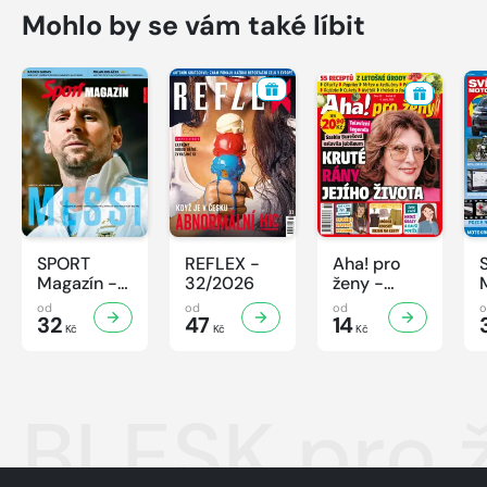
Mohlo by se vám také líbit
SPORT
REFLEX -
Aha! pro
Magazín -
32/2026
ženy -
32/2026
32/2026
od
od
od
32
47
14
Kč
Kč
Kč
BLESK pro 