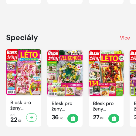
Speciály
Více
Blesk pro
Blesk pro
Blesk pro
ženy
ženy
ženy
speciál
speciál
speciál
od
36
27
č.2/2026
22
Kč
Kč
č.1/2026
č.2/2025
Kč