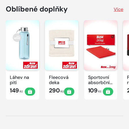
Oblíbené doplňky
Více
Láhev na
Fleecová
Sportovní
pití
deka
absorbční
ručník
149
290
109
Kč
Kč
Kč