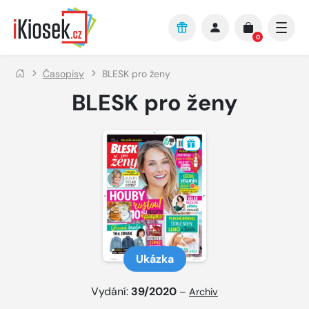
Přejít na hlavní obsah
0
Časopisy
BLESK pro ženy
BLESK pro ženy
Ukázka
Vydání:
39/2020
–
Archiv