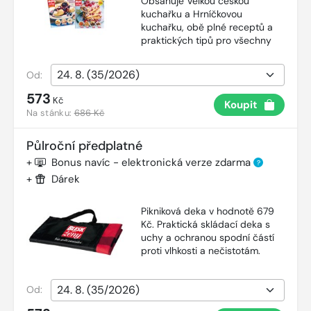
Obsahuje Velkou českou
kuchařku a Hrníčkovou
kuchařku, obě plné receptů a
praktických tipů pro všechny
Od:
573
Kč
Koupit
Na stánku:
686 Kč
Půlroční předplatné
+
Bonus navíc - elektronická verze zdarma
?
+
Dárek
Pikniková deka v hodnotě 679
Kč. Praktická skládací deka s
uchy a ochranou spodní částí
proti vlhkosti a nečistotám.
Od: