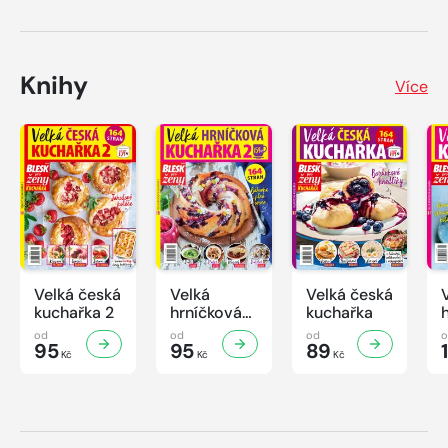
Knihy
Více
Velká česká
Velká
Velká česká
kuchařka 2
hrníčková
kuchařka
kuchařka II
od
od
od
95
95
89
Kč
Kč
Kč