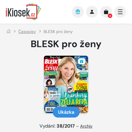
Přejít na hlavní obsah
0
Časopisy
BLESK pro ženy
BLESK pro ženy
Ukázka
Vydání:
38/2017
–
Archiv