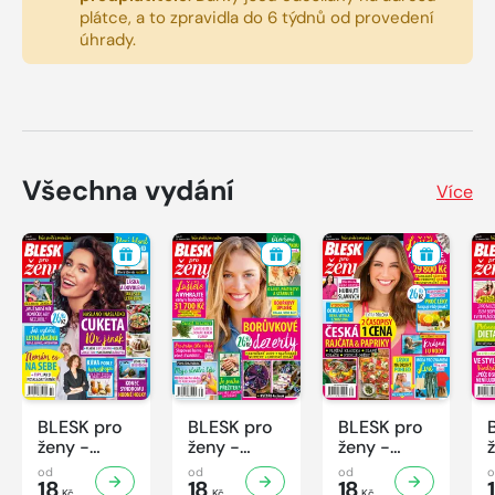
plátce, a to zpravidla do 6 týdnů od provedení
úhrady.
Všechna vydání
Více
BLESK pro
BLESK pro
BLESK pro
ženy -
ženy -
ženy -
32/2026
31/2026
30/2026
od
od
od
18
18
18
Kč
Kč
Kč