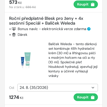
573
Kč
Koupit
Na stánku:
686 Kč
Roční předplatné Blesk pro ženy + 4x
sezónní Speciál + Balíček Weleda
+
Bonus navíc - elektronická verze zdarma
?
+
Dárek
Balíček Weleda - tento dárkový
set kombinuje 48h hydratační
krém (30 ml) a liftingovou péči
s modrým hořcem na oči a rty
(10 ml). Společně pleť
hloubkově hydratují, zpevňují její
kontury a účinně vyhlazují
vrásky
Od:
1274
Koupit
Kč