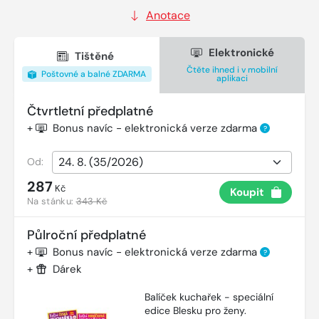
Anotace
Elektronické
Tištěné
Čtěte ihned i v mobilní
Poštovné a balné ZDARMA
aplikaci
Čtvrtletní předplatné
+
Bonus navíc - elektronická verze zdarma
?
Od:
287
Kč
Koupit
Na stánku:
343 Kč
Půlroční předplatné
+
Bonus navíc - elektronická verze zdarma
?
+
Dárek
Balíček kuchařek - speciální
edice Blesku pro ženy.