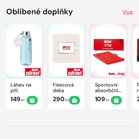
Oblíbené doplňky
Více
Láhev na
Fleecová
Sportovní
pití
deka
absorbční
ručník
149
290
109
Kč
Kč
Kč