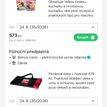
Obsahuje Velkou českou
kuchařku a Hrníčkovou
kuchařku, obě plné receptů a
praktických tipů pro všechny
Od:
573
Kč
Koupit
Na stánku:
686 Kč
Půlroční předplatné
+
Bonus navíc - elektronická verze zdarma
?
+
Dárek
Pikniková deka v hodnotě 679
Kč. Praktická skládací deka s
uchy a ochranou spodní částí
proti vlhkosti a nečistotám.
Od: