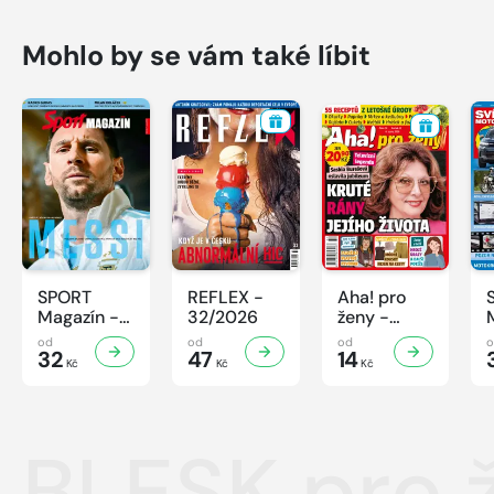
Mohlo by se vám také líbit
SPORT
REFLEX -
Aha! pro
Magazín -
32/2026
ženy -
32/2026
32/2026
od
od
od
32
47
14
Kč
Kč
Kč
BLESK pro 