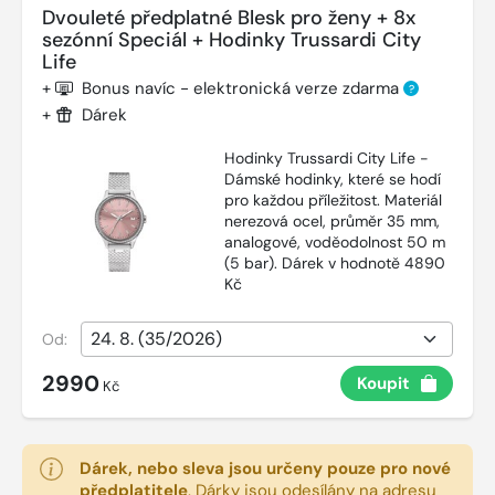
Dvouleté předplatné Blesk pro ženy + 8x
sezónní Speciál + Hodinky Trussardi City
Life
+
Bonus navíc - elektronická verze zdarma
?
+
Dárek
Hodinky Trussardi City Life -
Dámské hodinky, které se hodí
pro každou příležitost. Materiál
nerezová ocel, průměr 35 mm,
analogové, voděodolnost 50 m
(5 bar). Dárek v hodnotě 4890
Kč
Od:
2990
Koupit
Kč
Dárek, nebo sleva jsou určeny pouze pro nové
předplatitele
.
Dárky jsou odesílány na adresu