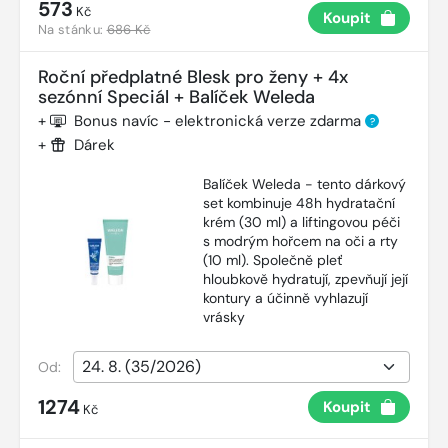
573
Kč
Koupit
Na stánku:
686 Kč
Roční předplatné Blesk pro ženy + 4x
sezónní Speciál + Balíček Weleda
+
Bonus navíc - elektronická verze zdarma
?
+
Dárek
Balíček Weleda - tento dárkový
set kombinuje 48h hydratační
krém (30 ml) a liftingovou péči
s modrým hořcem na oči a rty
(10 ml). Společně pleť
hloubkově hydratují, zpevňují její
kontury a účinně vyhlazují
vrásky
Od:
1274
Koupit
Kč