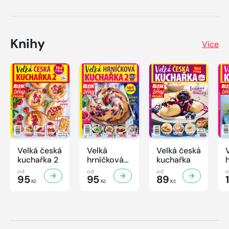
Knihy
Více
Velká česká
Velká
Velká česká
kuchařka 2
hrníčková
kuchařka
kuchařka II
od
od
od
95
95
89
Kč
Kč
Kč