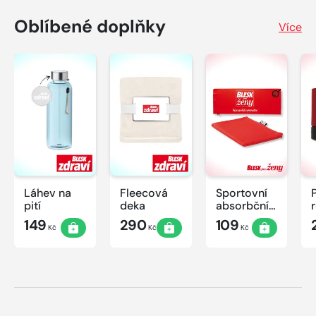
Oblíbené doplňky
Více
Láhev na
Fleecová
Sportovní
pití
deka
absorbční
ručník
149
290
109
Kč
Kč
Kč