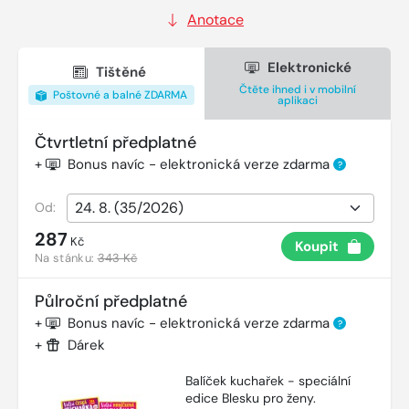
Anotace
Elektronické
Tištěné
Čtěte ihned i v mobilní
Poštovné a balné ZDARMA
aplikaci
Čtvrtletní předplatné
+
Bonus navíc - elektronická verze zdarma
?
Od:
287
Kč
Koupit
Na stánku:
343 Kč
Půlroční předplatné
+
Bonus navíc - elektronická verze zdarma
?
+
Dárek
Balíček kuchařek - speciální
edice Blesku pro ženy.