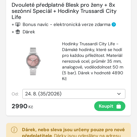
Dvouleté předplatné Blesk pro ženy + 8x
sezónní Speciál + Hodinky Trussardi City
Life
+
Bonus navíc - elektronická verze zdarma
?
+
Dárek
Hodinky Trussardi City Life -
Dámské hodinky, které se hodí
pro každou příležitost. Materiál
nerezová ocel, průměr 35 mm,
analogové, voděodolnost 50 m
(5 bar). Dárek v hodnotě 4890
Kč
Od:
2990
Koupit
Kč
Dárek, nebo sleva jsou určeny pouze pro nové
předplatitele
.
Dárky jsou odesílány na adresu