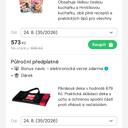
Obsahuje Velkou českou
kuchařku a Hrníčkovou
kuchařku, obě plné receptů a
praktických tipů pro všechny
Od:
573
Kč
Koupit
Na stánku:
686 Kč
Půlroční předplatné
+
Bonus navíc - elektronická verze zdarma
?
+
Dárek
Pikniková deka v hodnotě 679
Kč. Praktická skládací deka s
uchy a ochranou spodní částí
proti vlhkosti a nečistotám.
Od: