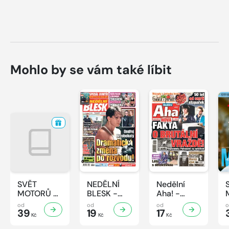
Mohlo by se vám také líbit
SVĚT
NEDĚLNÍ
Nedělní
MOTORŮ -
BLESK -
Aha! -
33/2026
32/2026
32/2026
od
od
od
39
19
17
Kč
Kč
Kč