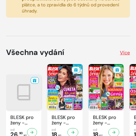
plátce, a to zpravidla do 6 týdnů od provedení
úhrady.
Všechna vydání
Více
BLESK pro
BLESK pro
BLESK pro
ženy -
ženy -
ženy -
33/2026
32/2026
31/2026
od
od
od
26,
18
18
90
Kč
Kč
Kč