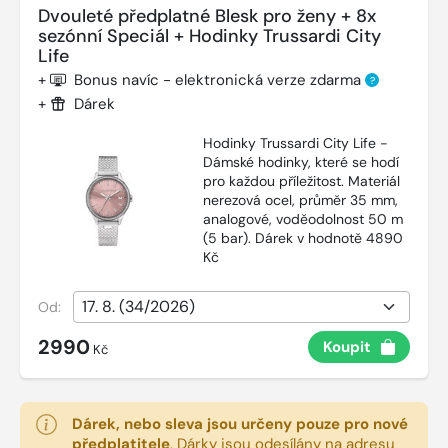
Dvouleté předplatné Blesk pro ženy + 8x
sezónní Speciál + Hodinky Trussardi City
Life
+
Bonus navíc - elektronická verze zdarma
?
+
Dárek
Hodinky Trussardi City Life -
Dámské hodinky, které se hodí
pro každou příležitost. Materiál
nerezová ocel, průměr 35 mm,
analogové, voděodolnost 50 m
(5 bar). Dárek v hodnotě 4890
Kč
Od:
2990
Koupit
Kč
Dárek, nebo sleva jsou určeny pouze pro nové
předplatitele
.
Dárky jsou odesílány na adresu