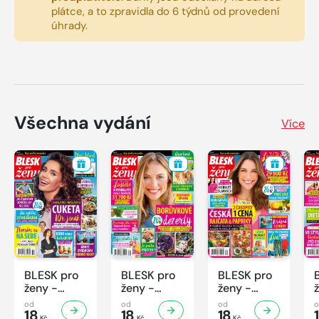
plátce, a to zpravidla do 6 týdnů od provedení
úhrady.
Všechna vydání
Více
BLESK pro
BLESK pro
BLESK pro
ženy -
ženy -
ženy -
32/2026
31/2026
30/2026
od
od
od
18
18
18
Kč
Kč
Kč