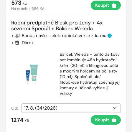
573
Kč
Koupit
Na stánku:
686 Kč
Roční předplatné Blesk pro ženy + 4x
sezónní Speciál + Balíček Weleda
+
Bonus navíc - elektronická verze zdarma
?
+
Dárek
Balíček Weleda - tento dárkový
set kombinuje 48h hydratační
krém (30 ml) a liftingovou péči
s modrým hořcem na oči a rty
(10 ml). Společně pleť
hloubkově hydratují, zpevňují její
kontury a účinně vyhlazují
vrásky
Od:
1274
Koupit
Kč