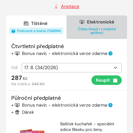
Anotace
Elektronické
Tištěné
Čtěte ihned i v mobilní
Poštovné a balné ZDARMA
aplikaci
Čtvrtletní předplatné
+
Bonus navíc - elektronická verze zdarma
?
Od:
287
Kč
Koupit
Na stánku:
343 Kč
Půlroční předplatné
+
Bonus navíc - elektronická verze zdarma
?
+
Dárek
Balíček kuchařek - speciální
edice Blesku pro ženy.