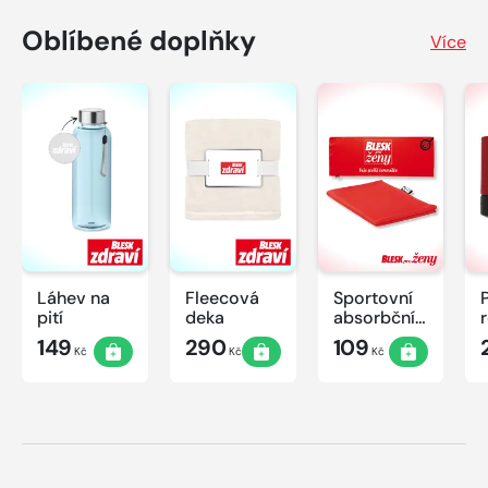
Oblíbené doplňky
Více
Láhev na
Fleecová
Sportovní
pití
deka
absorbční
ručník
149
290
109
Kč
Kč
Kč