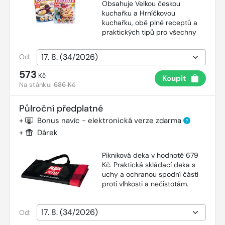
Obsahuje Velkou českou
kuchařku a Hrníčkovou
kuchařku, obě plné receptů a
praktických tipů pro všechny
Od:
573
Kč
Koupit
Na stánku:
686 Kč
Půlroční předplatné
+
Bonus navíc - elektronická verze zdarma
?
+
Dárek
Pikniková deka v hodnotě 679
Kč. Praktická skládací deka s
uchy a ochranou spodní částí
proti vlhkosti a nečistotám.
Od: