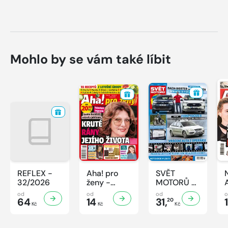
Mohlo by se vám také líbit
REFLEX -
Aha! pro
SVĚT
32/2026
ženy -
MOTORŮ -
32/2026
32/2026
od
od
od
64
14
31,
20
Kč
Kč
Kč