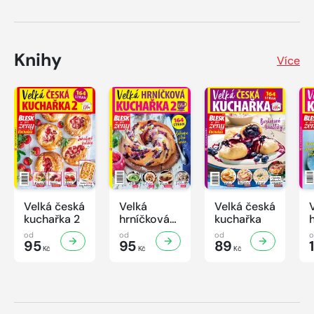
Knihy
Více
Velká česká
Velká
Velká česká
kuchařka 2
hrníčková
kuchařka
kuchařka II
od
od
od
95
95
89
Kč
Kč
Kč