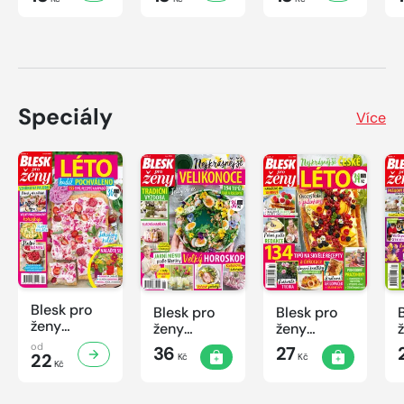
Speciály
Více
Blesk pro
Blesk pro
Blesk pro
ženy
ženy
ženy
speciál
speciál
speciál
od
36
27
č.2/2026
22
Kč
Kč
č.1/2026
č.2/2025
Kč