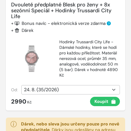
Dvouleté předplatné Blesk pro ženy + 8x
sezónní Speciál + Hodinky Trussardi City
Life
+
Bonus navíc - elektronická verze zdarma
?
+
Dárek
Hodinky Trussardi City Life -
Dámské hodinky, které se hodí
pro každou příležitost. Materiál
nerezová ocel, průměr 35 mm,
analogové, voděodolnost 50 m
(5 bar). Dárek v hodnotě 4890
Kč
Od:
2990
Koupit
Kč
Dárek, nebo sleva jsou určeny pouze pro nové
předplatitele
.
Dárky jsou odesílány na adresu