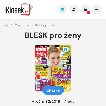
Přejít na hlavní obsah
0
Časopisy
BLESK pro ženy
BLESK pro ženy
Ukázka
Vydání:
32/2018
–
Archiv