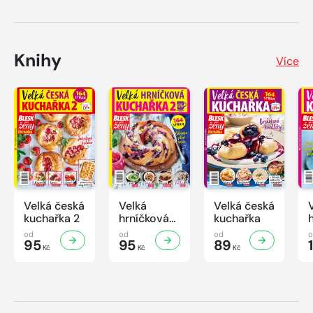
Knihy
Více
Velká česká
Velká
Velká česká
kuchařka 2
hrníčková
kuchařka
kuchařka II
od
od
od
95
95
89
Kč
Kč
Kč