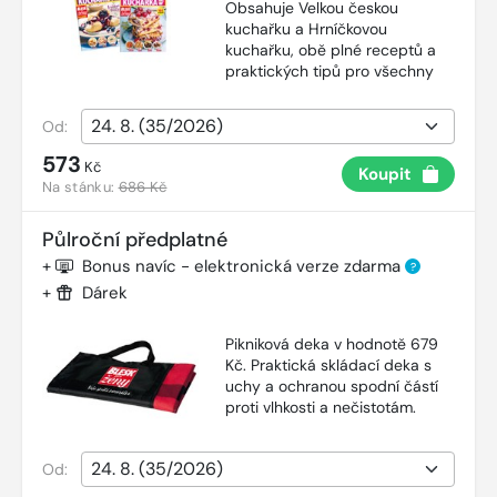
Obsahuje Velkou českou
kuchařku a Hrníčkovou
kuchařku, obě plné receptů a
praktických tipů pro všechny
Od:
573
Kč
Koupit
Na stánku:
686 Kč
Půlroční předplatné
+
Bonus navíc - elektronická verze zdarma
?
+
Dárek
Pikniková deka v hodnotě 679
Kč. Praktická skládací deka s
uchy a ochranou spodní částí
proti vlhkosti a nečistotám.
Od: