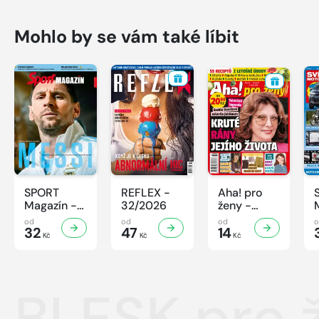
Mohlo by se vám také líbit
SPORT
REFLEX -
Aha! pro
Magazín -
32/2026
ženy -
32/2026
32/2026
od
od
od
32
47
14
Kč
Kč
Kč
BLESK pro 