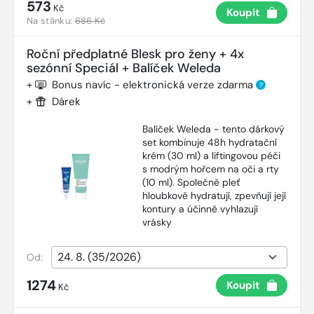
573
Kč
Koupit
Na stánku:
686 Kč
Roční předplatné Blesk pro ženy + 4x
sezónní Speciál + Balíček Weleda
+
Bonus navíc - elektronická verze zdarma
?
+
Dárek
Balíček Weleda - tento dárkový
set kombinuje 48h hydratační
krém (30 ml) a liftingovou péči
s modrým hořcem na oči a rty
(10 ml). Společně pleť
hloubkově hydratují, zpevňují její
kontury a účinně vyhlazují
vrásky
Od:
1274
Koupit
Kč