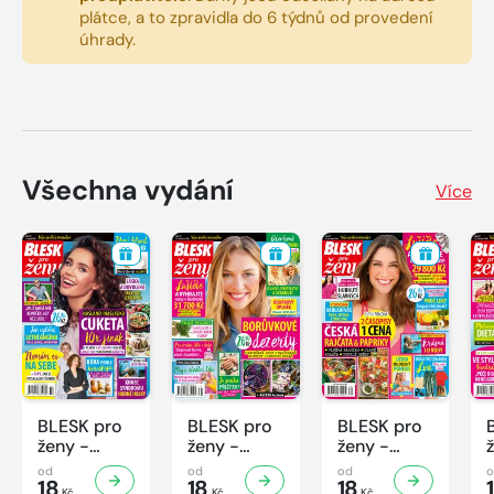
plátce, a to zpravidla do 6 týdnů od provedení
úhrady.
Všechna vydání
Více
BLESK pro
BLESK pro
BLESK pro
ženy -
ženy -
ženy -
32/2026
31/2026
30/2026
od
od
od
18
18
18
Kč
Kč
Kč