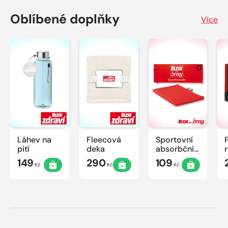
Oblíbené doplňky
Více
Láhev na
Fleecová
Sportovní
pití
deka
absorbční
ručník
149
290
109
Kč
Kč
Kč