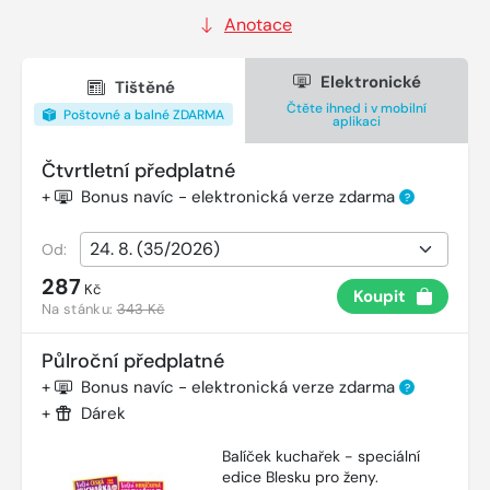
Anotace
Elektronické
Tištěné
Čtěte ihned i v mobilní
Poštovné a balné ZDARMA
aplikaci
Čtvrtletní předplatné
+
Bonus navíc - elektronická verze zdarma
?
Od:
287
Kč
Koupit
Na stánku:
343 Kč
Půlroční předplatné
+
Bonus navíc - elektronická verze zdarma
?
+
Dárek
Balíček kuchařek - speciální
edice Blesku pro ženy.