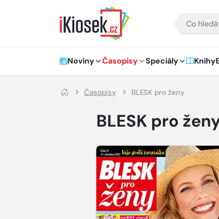
Přejít na hlavní obsah
VYHLEDÁVÁNÍ
Hlavní navigace
Noviny
Časopisy
Speciály
Knihy
Časopisy
BLESK pro ženy
BLESK pro žen