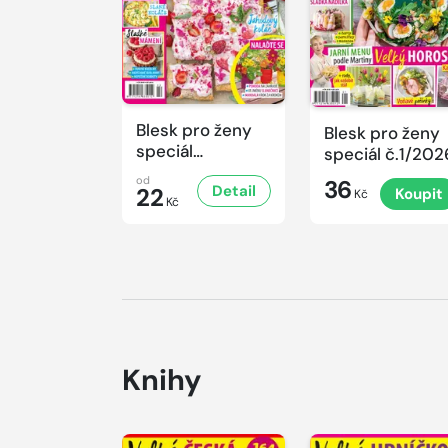
Blesk pro ženy
Blesk pro ženy
speciál
speciál č.1/202
č.2/2026
od
36
Detail
22
Koupit
Kč
Kč
Knihy