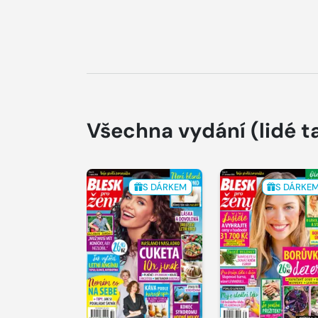
Všechna vydání
(lidé t
S DÁRKEM
S DÁRKE