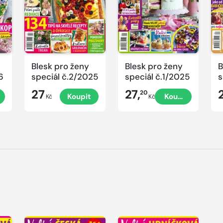
Blesk pro ženy
Blesk pro ženy
B
6
speciál č.2/2025
speciál č.1/2025
s
č
27
27,
20
Koupit
Koupit
P
Kč
Kč
V