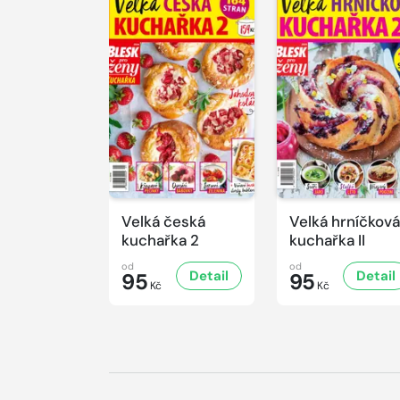
Velká česká
Velká hrníčková
kuchařka 2
kuchařka II
od
od
Detail
Detail
95
95
Kč
Kč