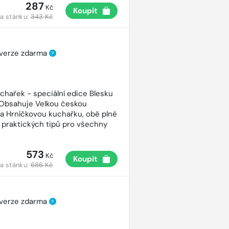
287
Kč
Koupit
a stánku:
343 Kč
 verze zdarma
?
uchařek - speciální edice Blesku
 Obsahuje Velkou českou
a Hrníčkovou kuchařku, obě plné
 praktických tipů pro všechny
573
Kč
Koupit
a stánku:
686 Kč
 verze zdarma
?