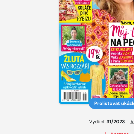
Prolistovat ukáz
Vydání:
31/2023
–
A