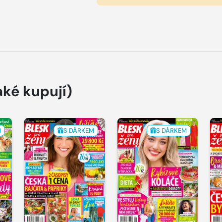
aké kupují)
M
S DÁRKEM
S DÁRKEM