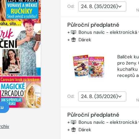
Od:
N
Půlroční předplatné
+
Bonus navíc - elektronická
+
Dárek
Balíček k
pro ženy.
kuchařku 
receptů a
Od:
N
ku
Půlroční předplatné
+
Bonus navíc - elektronická
rchiv
+
Dárek