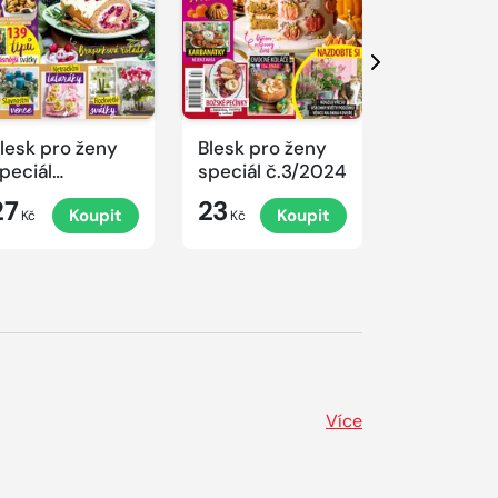
Další
lesk pro ženy
Blesk pro ženy
Blesk pro 
peciál
speciál č.3/2024
speciál
.4/2024
č.2/2024
27
23
23
Koupit
Koupit
K
rovoněné
Kč
Kč
Kč
ánoce
Více