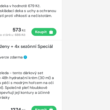
 deka v hodnotě 679 Kč.
 skládací deka s uchy a ochranou
tí proti vlhkosti a nečistotám.
573
Kč
Koupit
a stánku:
686 Kč
 ženy + 4x sezónní Speciál
 verze zdarma
?
eleda - tento dárkový set
 48h hydratační krém (30 ml) a
ou péči s modrým hořcem na oči
ml). Společně pleť hloubkově
 zpevňují její kontury a účinně
vrásky
1274
Koupit