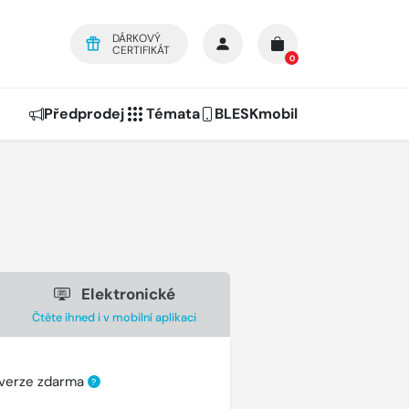
DÁRKOVÝ
CERTIFIKÁT
0
Předprodej
Témata
BLESKmobil
Elektronické
Čtěte ihned i v mobilní aplikaci
 verze zdarma
?