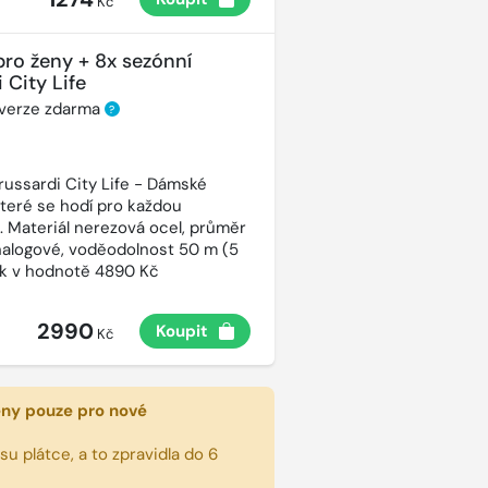
Kč
pro ženy + 8x sezónní
 City Life
 verze zdarma
?
russardi City Life - Dámské
které se hodí pro každou
t. Materiál nerezová ocel, průměr
alogové, voděodolnost 50 m (5
ek v hodnotě 4890 Kč
2990
Koupit
Kč
eny pouze pro nové
u plátce, a to zpravidla do 6