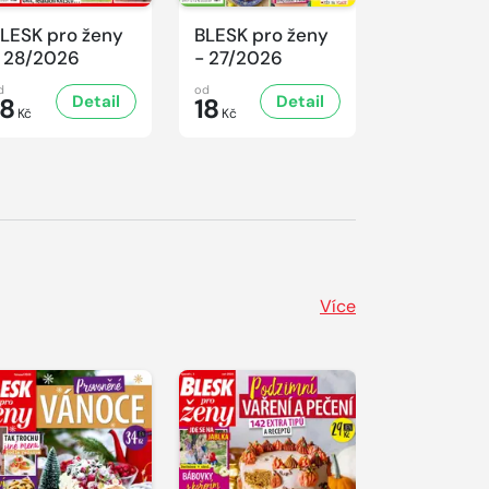
LESK pro ženy
BLESK pro ženy
BLESK pro
 28/2026
- 27/2026
- 26/2026
d
od
od
Detail
Detail
D
18
18
18
Kč
Kč
Kč
Více