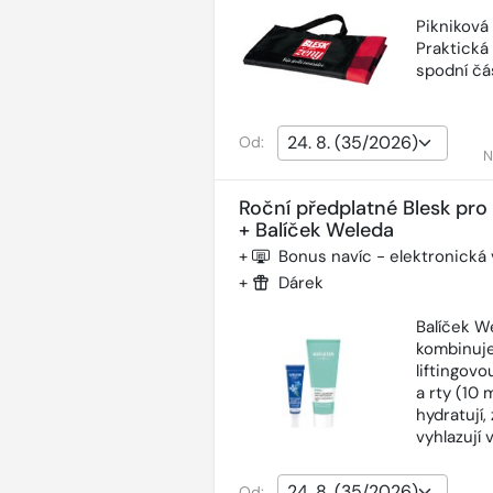
Pikniková
Praktická
spodní čás
Od:
N
Roční předplatné Blesk pro
+ Balíček Weleda
+
Bonus navíc - elektronická
+
Dárek
Balíček W
kombinuje
liftingov
a rty (10 
hydratují,
vyhlazují 
Od: