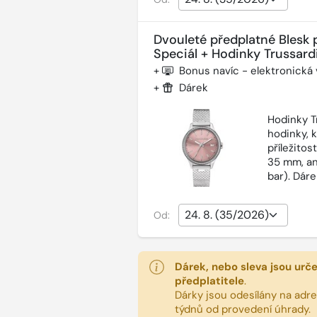
Dvouleté předplatné Blesk 
Speciál + Hodinky Trussardi
+
Bonus navíc - elektronická
+
Dárek
Hodinky T
hodinky, 
příležitos
35 mm, an
bar). Dár
Od:
Dárek, nebo sleva jsou urč
předplatitele
.
Dárky jsou odesílány na adres
týdnů od provedení úhrady.