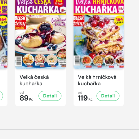
Velká česká
Velká hrníčková
kuchařka
kuchařka
od
od
Detail
Detail
89
119
Kč
Kč