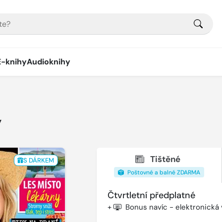
E-knihy
Audioknihy
y
Tištěné
S DÁRKEM
Poštovné a balné ZDARMA
Čtvrtletní předplatné
+
Bonus navíc - elektronická