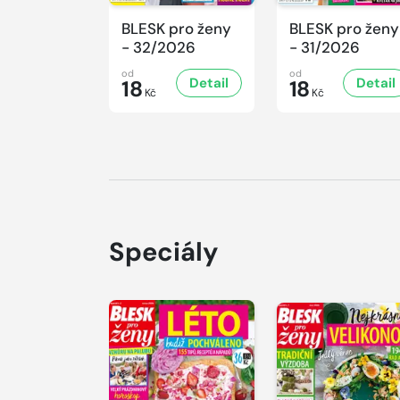
BLESK pro ženy
BLESK pro ženy
- 32/2026
- 31/2026
od
od
Detail
Detail
18
18
Kč
Kč
Speciály