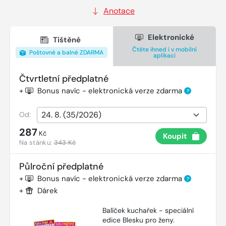
Anotace
Elektronické
Tištěné
Čtěte ihned i v mobilní
Poštovné a balné ZDARMA
aplikaci
Čtvrtletní předplatné
+
Bonus navíc - elektronická verze zdarma
?
Od:
287
Kč
Koupit
Na stánku:
343 Kč
Půlroční předplatné
+
Bonus navíc - elektronická verze zdarma
?
+
Dárek
Balíček kuchařek - speciální
edice Blesku pro ženy.