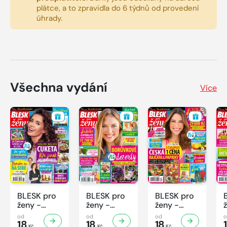
plátce, a to zpravidla do 6 týdnů od provedení
úhrady.
Všechna vydání
Více
BLESK pro
BLESK pro
BLESK pro
ženy -
ženy -
ženy -
32/2026
31/2026
30/2026
od
od
od
18
18
18
Kč
Kč
Kč