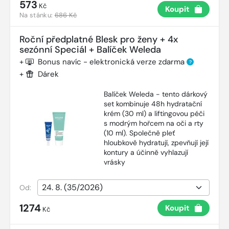
573
Kč
Koupit
Na stánku:
686 Kč
Roční předplatné Blesk pro ženy + 4x
sezónní Speciál + Balíček Weleda
+
Bonus navíc - elektronická verze zdarma
?
+
Dárek
Balíček Weleda - tento dárkový
set kombinuje 48h hydratační
krém (30 ml) a liftingovou péči
s modrým hořcem na oči a rty
(10 ml). Společně pleť
hloubkově hydratují, zpevňují její
kontury a účinně vyhlazují
vrásky
Od:
1274
Koupit
Kč