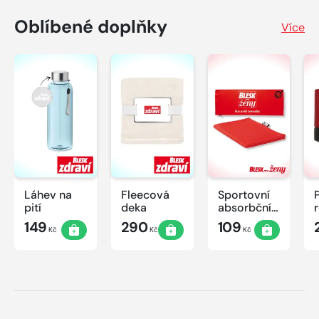
Oblíbené doplňky
Více
Láhev na
Fleecová
Sportovní
pití
deka
absorbční
ručník
149
290
109
Kč
Kč
Kč