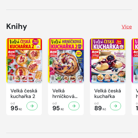
Knihy
Více
Velká česká
Velká
Velká česká
kuchařka 2
hrníčková
kuchařka
kuchařka II
od
od
od
95
95
89
Kč
Kč
Kč