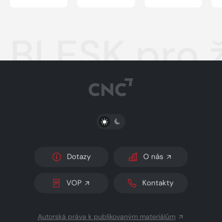
BLESK pro 
PŘEPNOUT SVĚTLÝ/TMAVÝ REŽIM
Dotazy
O nás
VOP
Kontakty
Autorská práva k publikovaným materiálům