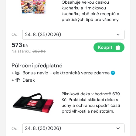
Obsahuje Velkou českou
kuchařku a Hrníčkovou
kuchařku, obě plné receptů a
praktických tipů pro všechny
Od:
573
Kč
Koupit
Na stánku:
686 Kč
Půlroční předplatné
+
Bonus navíc - elektronická verze zdarma
?
+
Dárek
Pikniková deka v hodnotě 679
Kč. Praktická skládací deka s
uchy a ochranou spodní částí
proti vlhkosti a nečistotám.
Od: