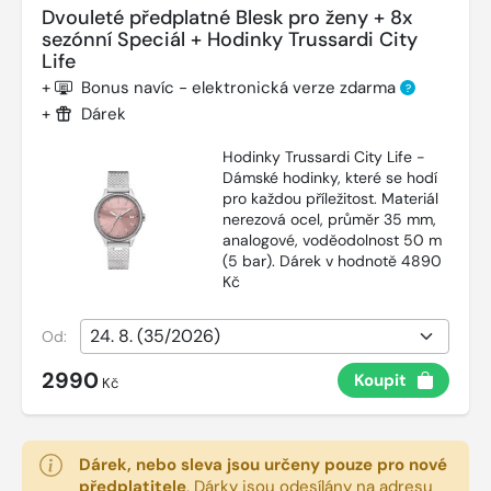
Dvouleté předplatné Blesk pro ženy + 8x
sezónní Speciál + Hodinky Trussardi City
Life
+
Bonus navíc - elektronická verze zdarma
?
+
Dárek
Hodinky Trussardi City Life -
Dámské hodinky, které se hodí
pro každou příležitost. Materiál
nerezová ocel, průměr 35 mm,
analogové, voděodolnost 50 m
(5 bar). Dárek v hodnotě 4890
Kč
Od:
2990
Koupit
Kč
Dárek, nebo sleva jsou určeny pouze pro nové
předplatitele
.
Dárky jsou odesílány na adresu