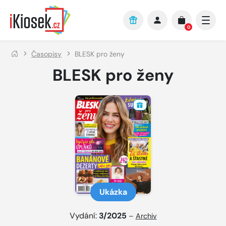
Přejít na hlavní obsah
0
Časopisy
BLESK pro ženy
BLESK pro ženy
Ukázka
Vydání:
3/2025
–
Archiv