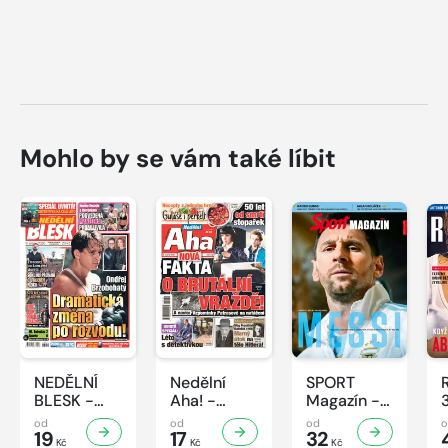
Mohlo by se vám také líbit
NEDĚLNÍ
Nedělní
SPORT
BLESK -
Aha! -
Magazín -
32/2026
32/2026
32/2026
od
od
od
19
17
32
Kč
Kč
Kč