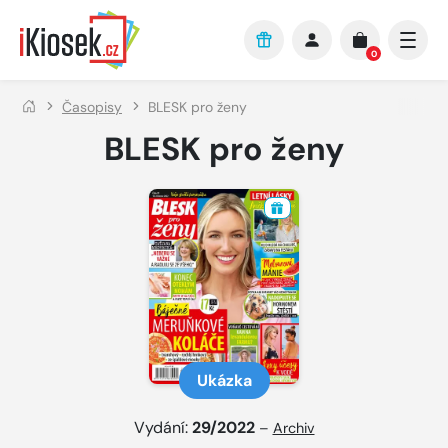
Přejít na hlavní obsah
0
Časopisy
BLESK pro ženy
BLESK pro ženy
Ukázka
Vydání:
29/2022
–
Archiv