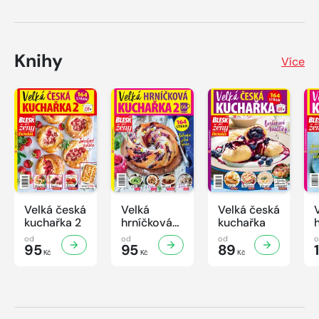
Knihy
Více
Velká česká
Velká
Velká česká
kuchařka 2
hrníčková
kuchařka
kuchařka II
od
od
od
95
95
89
Kč
Kč
Kč