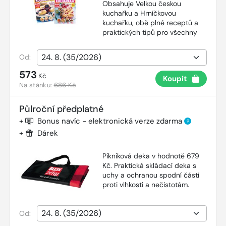
Obsahuje Velkou českou
kuchařku a Hrníčkovou
kuchařku, obě plné receptů a
praktických tipů pro všechny
Od:
573
Kč
Koupit
Na stánku:
686 Kč
Půlroční předplatné
+
Bonus navíc - elektronická verze zdarma
?
+
Dárek
Pikniková deka v hodnotě 679
Kč. Praktická skládací deka s
uchy a ochranou spodní částí
proti vlhkosti a nečistotám.
Od: