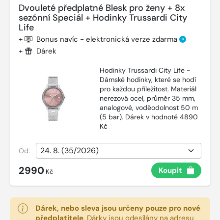
Dvouleté předplatné Blesk pro ženy + 8x
sezónní Speciál + Hodinky Trussardi City
Life
+
Bonus navíc - elektronická verze zdarma
?
+
Dárek
Hodinky Trussardi City Life -
Dámské hodinky, které se hodí
pro každou příležitost. Materiál
nerezová ocel, průměr 35 mm,
analogové, voděodolnost 50 m
(5 bar). Dárek v hodnotě 4890
Kč
Od:
2990
Koupit
Kč
Dárek, nebo sleva jsou určeny pouze pro nové
předplatitele
.
Dárky jsou odesílány na adresu