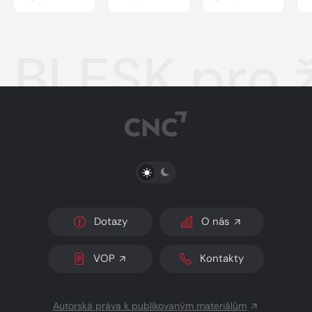
BLESK pro 
PŘEPNOUT SVĚTLÝ/TMAVÝ REŽIM
Dotazy
O nás
VOP
Kontakty
Autorská práva k publikovaným materiálům