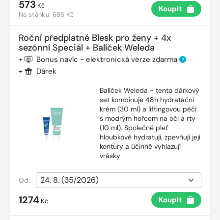
573
Kč
Koupit
Na stánku:
686 Kč
Roční předplatné Blesk pro ženy + 4x
sezónní Speciál + Balíček Weleda
+
Bonus navíc - elektronická verze zdarma
?
+
Dárek
Balíček Weleda - tento dárkový
set kombinuje 48h hydratační
krém (30 ml) a liftingovou péči
s modrým hořcem na oči a rty
(10 ml). Společně pleť
hloubkově hydratují, zpevňují její
kontury a účinně vyhlazují
vrásky
Od:
1274
Koupit
Kč