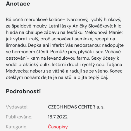
Anotace
Báječné meruňkové koláče- tvarohový, rychlý hrnkový,
ze špaldové mouky. Letní lásky Aničky Slováčkové: klid
hledá na chalupě zábavu na fesťáku. Melounová Mánie:
jak vybrat zralý, proč schovávat semínka, recept na
limonádu. Depka ani infarkt Vás nedostanou: nadopujte
se hormonem štěstí. Pomůže pes, plyšák i sex. Voňavé
cestování- kam na levandulovou farmu. Sexy účesy k
vodě: praktický culík, ležérní drdol i rychlý cop. Taťjana
Medvecka: neberu se vážně a raduji se ze všeho. Konec
oteklým nohám: dejte je na stůl a pijte teplý čaj.
Podrobnosti
Vydavatel:
CZECH NEWS CENTER a. s.
Publikováno:
18.7.2022
Kategorie:
Časopisy