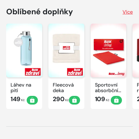
Oblíbené doplňky
Více
Láhev na
Fleecová
Sportovní
pití
deka
absorbční
ručník
149
290
109
Kč
Kč
Kč