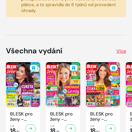
plátce, a to zpravidla do 6 týdnů od provedení
úhrady.
Všechna vydání
Více
BLESK pro
BLESK pro
BLESK pro
ženy -
ženy -
ženy -
32/2026
31/2026
30/2026
od
od
od
18
18
18
Kč
Kč
Kč