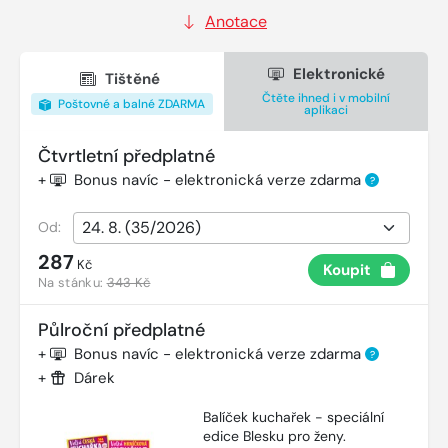
Anotace
Elektronické
Tištěné
Čtěte ihned i v mobilní
Poštovné a balné ZDARMA
aplikaci
Čtvrtletní předplatné
+
Bonus navíc - elektronická verze zdarma
?
Od:
287
Kč
Koupit
Na stánku:
343 Kč
Půlroční předplatné
+
Bonus navíc - elektronická verze zdarma
?
+
Dárek
Balíček kuchařek - speciální
edice Blesku pro ženy.