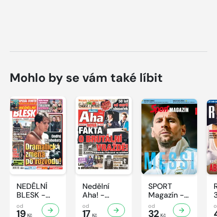
Mohlo by se vám také líbit
NEDĚLNÍ
Nedělní
SPORT
BLESK -
Aha! -
Magazín -
32/2026
32/2026
32/2026
od
od
od
19
17
32
Kč
Kč
Kč