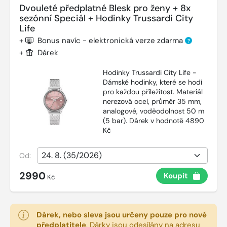
Dvouleté předplatné Blesk pro ženy + 8x
sezónní Speciál + Hodinky Trussardi City
Life
+
Bonus navíc - elektronická verze zdarma
?
+
Dárek
Hodinky Trussardi City Life -
Dámské hodinky, které se hodí
pro každou příležitost. Materiál
nerezová ocel, průměr 35 mm,
analogové, voděodolnost 50 m
(5 bar). Dárek v hodnotě 4890
Kč
Od:
2990
Koupit
Kč
Dárek, nebo sleva jsou určeny pouze pro nové
předplatitele
.
Dárky jsou odesílány na adresu