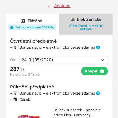
Anotace
Elektronické
Tištěné
Čtěte ihned i v mobilní
Poštovné a balné ZDARMA
aplikaci
Čtvrtletní předplatné
+
Bonus navíc - elektronická verze zdarma
?
Od:
287
Kč
Koupit
Na stánku:
343 Kč
Půlroční předplatné
+
Bonus navíc - elektronická verze zdarma
?
+
Dárek
Balíček kuchařek - speciální
edice Blesku pro ženy.