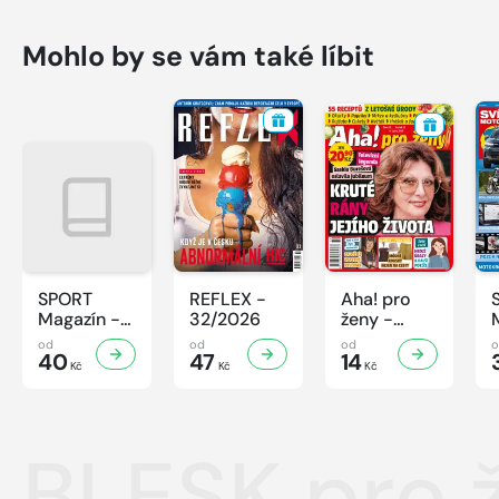
Mohlo by se vám také líbit
SPORT
REFLEX -
Aha! pro
Magazín -
32/2026
ženy -
32/2026
32/2026
od
od
od
40
47
14
Kč
Kč
Kč
BLESK pro 