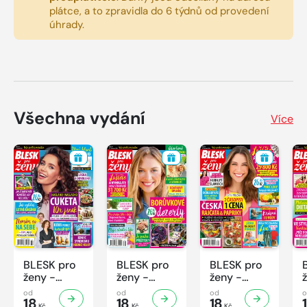
plátce, a to zpravidla do 6 týdnů od provedení
úhrady.
Všechna vydání
Více
BLESK pro
BLESK pro
BLESK pro
ženy -
ženy -
ženy -
32/2026
31/2026
30/2026
od
od
od
18
18
18
Kč
Kč
Kč