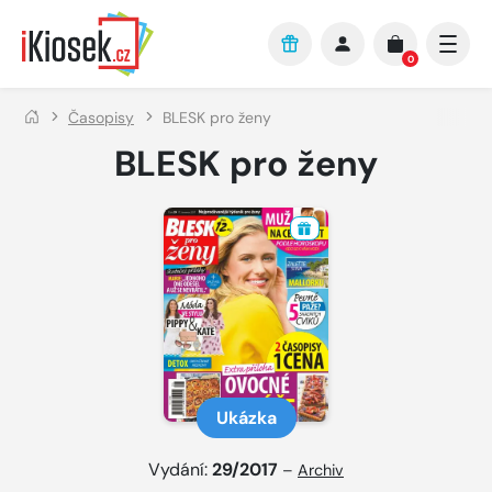
Přejít na hlavní obsah
0
Časopisy
BLESK pro ženy
BLESK pro ženy
Ukázka
Vydání:
29/2017
–
Archiv