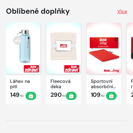
Oblíbené doplňky
Více
Láhev na
Fleecová
Sportovní
pití
deka
absorbční
ručník
149
290
109
Kč
Kč
Kč