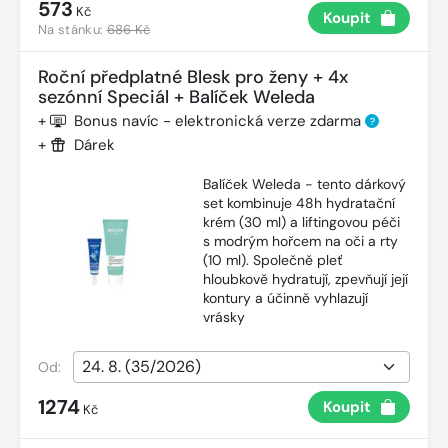
573
Kč
Koupit
Na stánku:
686 Kč
Roční předplatné Blesk pro ženy + 4x
sezónní Speciál + Balíček Weleda
+
Bonus navíc - elektronická verze zdarma
?
+
Dárek
Balíček Weleda - tento dárkový
set kombinuje 48h hydratační
krém (30 ml) a liftingovou péči
s modrým hořcem na oči a rty
(10 ml). Společně pleť
hloubkově hydratují, zpevňují její
kontury a účinně vyhlazují
vrásky
Od:
1274
Koupit
Kč