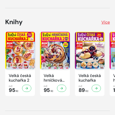
Knihy
Více
Velká česká
Velká
Velká česká
kuchařka 2
hrníčková
kuchařka
kuchařka II
od
od
od
95
95
89
Kč
Kč
Kč