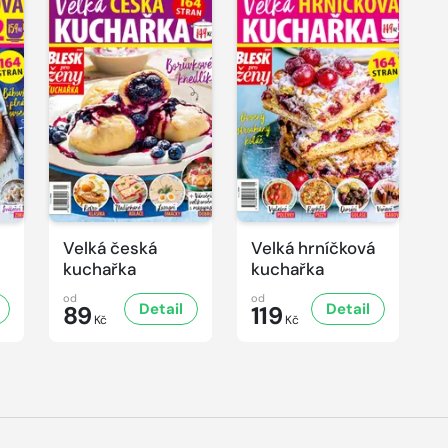
Velká česká
Velká hrníčková
kuchařka
kuchařka
od
od
Detail
Detail
89
119
Kč
Kč