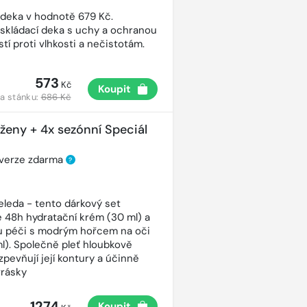
 deka v hodnotě 679 Kč.
 skládací deka s uchy a ochranou
tí proti vlhkosti a nečistotám.
573
Kč
Koupit
a stánku:
686 Kč
 ženy + 4x sezónní Speciál
 verze zdarma
?
eleda - tento dárkový set
 48h hydratační krém (30 ml) a
ou péči s modrým hořcem na oči
ml). Společně pleť hloubkově
 zpevňují její kontury a účinně
vrásky
1274
Koupit