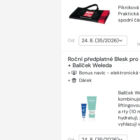
Pikniková
Praktická
spodní čás
Od:
N
Roční předplatné Blesk pro
+ Balíček Weleda
+
Bonus navíc - elektronická
+
Dárek
Balíček W
kombinuje
liftingov
a rty (10 
hydratují,
vyhlazují 
Od: