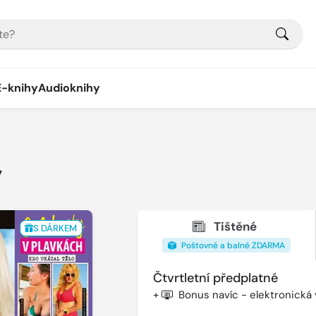
E-knihy
Audioknihy
y
Tištěné
S DÁRKEM
Poštovné a balné ZDARMA
Čtvrtletní předplatné
+
Bonus navíc - elektronická