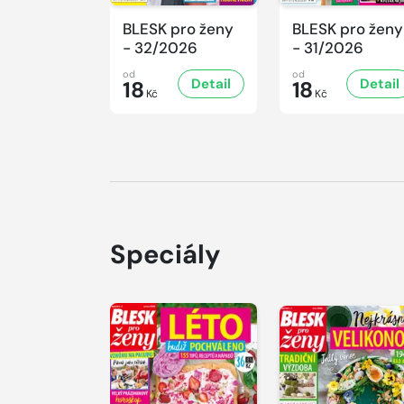
BLESK pro ženy
BLESK pro ženy
- 32/2026
- 31/2026
od
od
Detail
Detail
18
18
Kč
Kč
Speciály