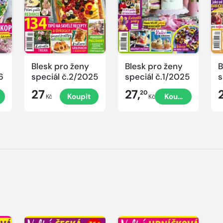
Blesk pro ženy
Blesk pro ženy
B
6
speciál č.2/2025
speciál č.1/2025
s
č
27
27,
20
Koupit
Koupit
P
Kč
Kč
V