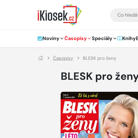
Přejít na hlavní obsah
VYHLEDÁVÁNÍ
Hlavní navigace
Noviny
Časopisy
Speciály
Knihy
Časopisy
BLESK pro ženy
BLESK pro žen