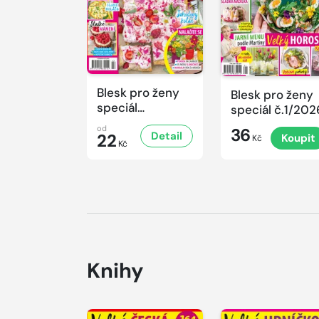
Blesk pro ženy
Blesk pro ženy
speciál
speciál č.1/202
č.2/2026
od
36
Detail
22
Koupit
Kč
Kč
Knihy