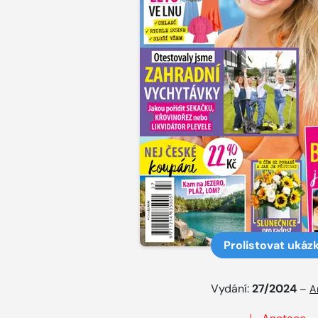
Prolistovat ukáz
Vydání:
27/2024
–
A