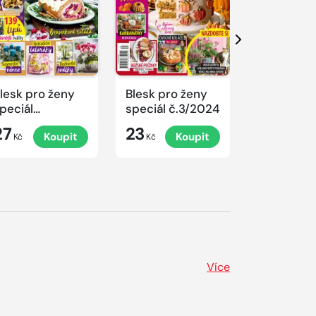
Další
lesk pro ženy
Blesk pro ženy
Blesk pro 
peciál
speciál č.3/2024
speciál
.4/2024
č.2/2024
27
23
23
Koupit
Koupit
K
rovoněné
Kč
Kč
Kč
ánoce
Více