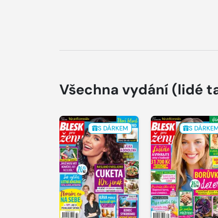
Všechna vydání
(lidé t
S DÁRKEM
S DÁRKE