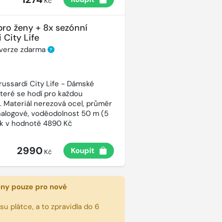
Kč
pro ženy + 8x sezónní
 City Life
 verze zdarma
?
russardi City Life - Dámské
které se hodí pro každou
t. Materiál nerezová ocel, průměr
alogové, voděodolnost 50 m (5
ek v hodnotě 4890 Kč
2990
Koupit
Kč
eny pouze pro nové
u plátce, a to zpravidla do 6