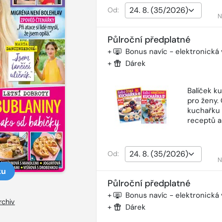
Od:
N
Půlroční předplatné
+
Bonus navíc - elektronická
+
Dárek
Balíček k
pro ženy.
kuchařku 
receptů a
Od:
N
ku
Půlroční předplatné
+
Bonus navíc - elektronická
rchiv
+
Dárek