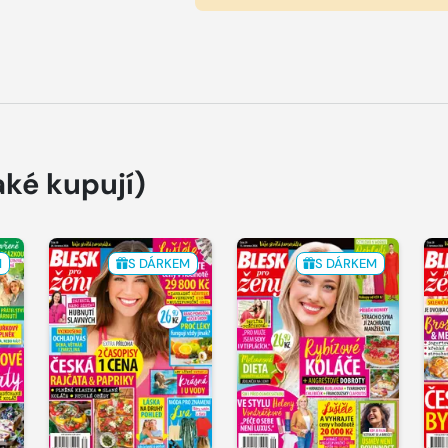
aké kupují)
M
S DÁRKEM
S DÁRKEM