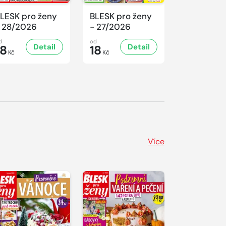
LESK pro ženy
BLESK pro ženy
BLESK pro
 28/2026
- 27/2026
- 26/2026
d
od
od
Detail
Detail
D
18
18
18
Kč
Kč
Kč
Více