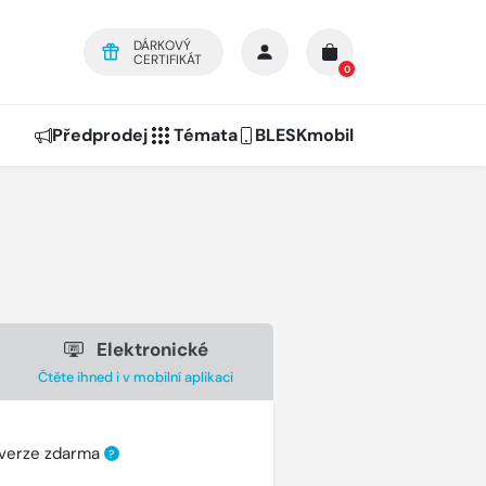
DÁRKOVÝ
CERTIFIKÁT
0
Předprodej
Témata
BLESKmobil
Elektronické
Čtěte ihned i v mobilní aplikaci
 verze zdarma
?