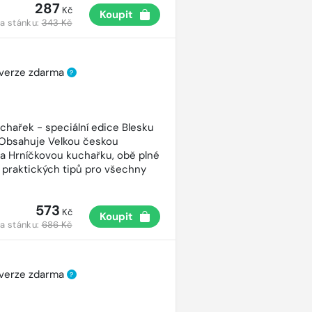
287
Kč
Koupit
a stánku:
343 Kč
 verze zdarma
?
uchařek - speciální edice Blesku
 Obsahuje Velkou českou
a Hrníčkovou kuchařku, obě plné
 praktických tipů pro všechny
573
Kč
Koupit
a stánku:
686 Kč
 verze zdarma
?