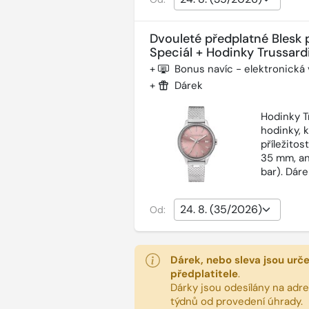
Dvouleté předplatné Blesk 
Speciál + Hodinky Trussardi
+
Bonus navíc - elektronická
+
Dárek
Hodinky T
hodinky, 
příležitos
35 mm, an
bar). Dár
Od:
Dárek, nebo sleva jsou urč
předplatitele
.
Dárky jsou odesílány na adres
týdnů od provedení úhrady.