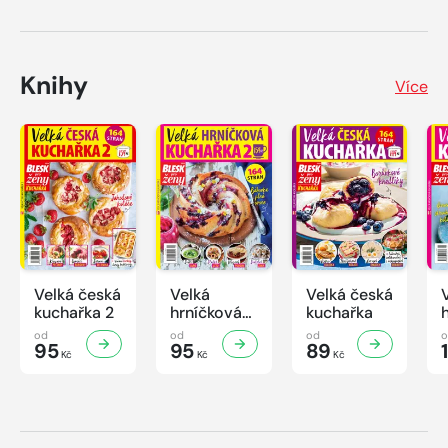
Knihy
Více
Velká česká
Velká
Velká česká
kuchařka 2
hrníčková
kuchařka
kuchařka II
od
od
od
95
95
89
Kč
Kč
Kč