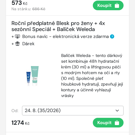
573
Kč
Koupit
Na stánku:
686 Kč
Roční předplatné Blesk pro ženy + 4x
sezónní Speciál + Balíček Weleda
+
Bonus navíc - elektronická verze zdarma
?
+
Dárek
Balíček Weleda - tento dárkový
set kombinuje 48h hydratační
krém (30 ml) a liftingovou péči
s modrým hořcem na oči a rty
(10 ml). Společně pleť
hloubkově hydratují, zpevňují její
kontury a účinně vyhlazují
vrásky
Od:
1274
Koupit
Kč