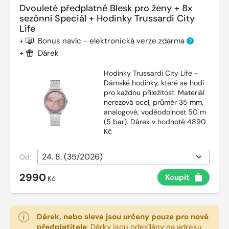
Dvouleté předplatné Blesk pro ženy + 8x
sezónní Speciál + Hodinky Trussardi City
Life
+
Bonus navíc - elektronická verze zdarma
?
+
Dárek
Hodinky Trussardi City Life -
Dámské hodinky, které se hodí
pro každou příležitost. Materiál
nerezová ocel, průměr 35 mm,
analogové, voděodolnost 50 m
(5 bar). Dárek v hodnotě 4890
Kč
Od:
2990
Koupit
Kč
Dárek, nebo sleva jsou určeny pouze pro nové
předplatitele
.
Dárky jsou odesílány na adresu