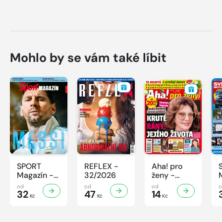
Mohlo by se vám také líbit
SPORT
REFLEX -
Aha! pro
Magazín -
32/2026
ženy -
32/2026
32/2026
od
od
od
32
47
14
Kč
Kč
Kč