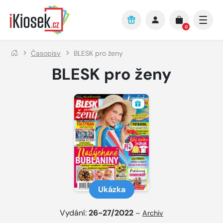
Přejít na hlavní obsah
0
Časopisy
BLESK pro ženy
BLESK pro ženy
Ukázka
Vydání:
26-27/2022
–
Archiv