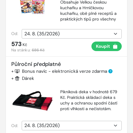
Obsahuje Velkou českou
kuchařku a Hrníčkovou
kuchařku, obě plné receptů a
praktických tipů pro všechny
Od:
573
Kč
Koupit
Na stánku:
686 Kč
Půlroční předplatné
+
Bonus navíc - elektronická verze zdarma
?
+
Dárek
Pikniková deka v hodnotě 679
Kč. Praktická skládací deka s
uchy a ochranou spodní částí
proti vlhkosti a nečistotám.
Od: