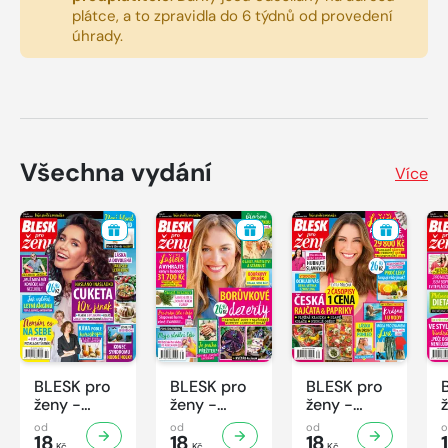
plátce, a to zpravidla do 6 týdnů od provedení
úhrady.
Všechna vydání
Více
BLESK pro
BLESK pro
BLESK pro
ženy -
ženy -
ženy -
32/2026
31/2026
30/2026
od
od
od
18
18
18
Kč
Kč
Kč