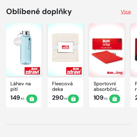
Oblíbené doplňky
Více
Láhev na
Fleecová
Sportovní
pití
deka
absorbční
ručník
149
290
109
Kč
Kč
Kč