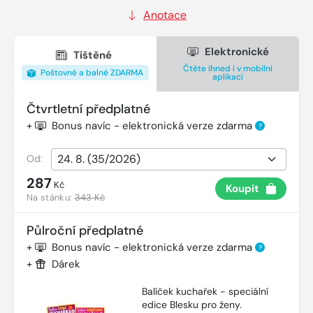
Anotace
Elektronické
Tištěné
Čtěte ihned i v mobilní
Poštovné a balné ZDARMA
aplikaci
Čtvrtletní předplatné
+
Bonus navíc - elektronická verze zdarma
?
Od:
287
Kč
Koupit
Na stánku:
343 Kč
Půlroční předplatné
+
Bonus navíc - elektronická verze zdarma
?
+
Dárek
Balíček kuchařek - speciální
edice Blesku pro ženy.