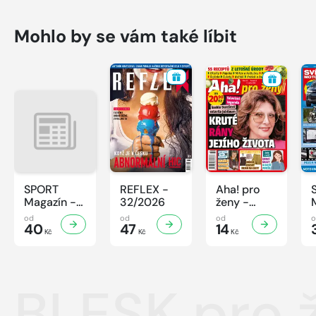
Mohlo by se vám také líbit
SPORT
REFLEX -
Aha! pro
Magazín -
32/2026
ženy -
32/2026
32/2026
od
od
od
40
47
14
Kč
Kč
Kč
BLESK pro 