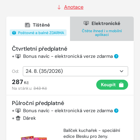
Anotace
Elektronické
Tištěné
Čtěte ihned i v mobilní
Poštovné a balné ZDARMA
aplikaci
Čtvrtletní předplatné
+
Bonus navíc - elektronická verze zdarma
?
Od:
287
Kč
Koupit
Na stánku:
343 Kč
Půlroční předplatné
+
Bonus navíc - elektronická verze zdarma
?
+
Dárek
Balíček kuchařek - speciální
edice Blesku pro ženy.