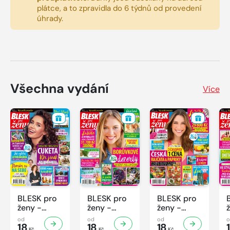
plátce, a to zpravidla do 6 týdnů od provedení
úhrady.
Všechna vydání
Více
BLESK pro
BLESK pro
BLESK pro
ženy -
ženy -
ženy -
32/2026
31/2026
30/2026
od
od
od
18
18
18
Kč
Kč
Kč