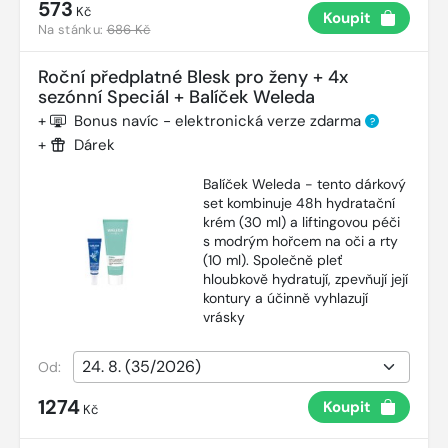
573
Kč
Koupit
Na stánku:
686 Kč
Roční předplatné Blesk pro ženy + 4x
sezónní Speciál + Balíček Weleda
+
Bonus navíc - elektronická verze zdarma
?
+
Dárek
Balíček Weleda - tento dárkový
set kombinuje 48h hydratační
krém (30 ml) a liftingovou péči
s modrým hořcem na oči a rty
(10 ml). Společně pleť
hloubkově hydratují, zpevňují její
kontury a účinně vyhlazují
vrásky
Od:
1274
Koupit
Kč