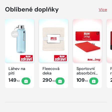
Oblíbené doplňky
Více
Láhev na
Fleecová
Sportovní
pití
deka
absorbční
ručník
149
290
109
Kč
Kč
Kč