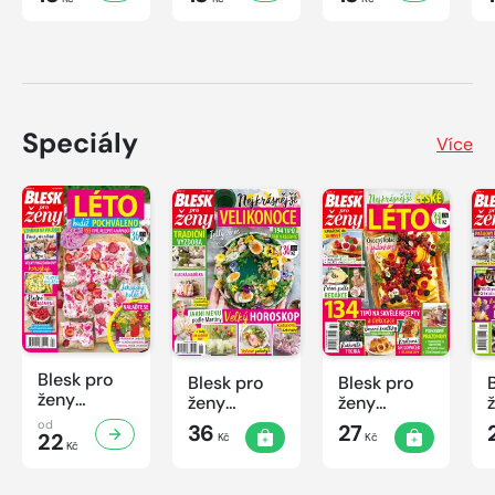
Speciály
Více
Blesk pro
Blesk pro
Blesk pro
ženy
ženy
ženy
speciál
speciál
speciál
od
36
27
č.2/2026
22
Kč
Kč
č.1/2026
č.2/2025
Kč