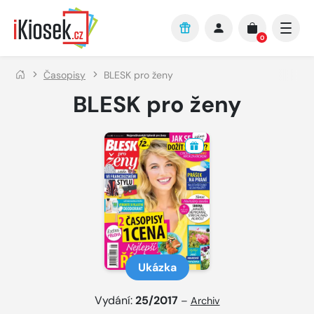
Přejít na hlavní obsah
0
Časopisy
BLESK pro ženy
BLESK pro ženy
Ukázka
Vydání:
25/2017
–
Archiv