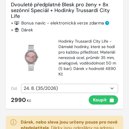
Dvouleté předplatné Blesk pro ženy + 8x
sezónní Speciál + Hodinky Trussardi City
Life
+
Bonus navíc - elektronická verze zdarma
?
+
Dárek
Hodinky Trussardi City Life -
Dámské hodinky, které se hodí
pro každou příležitost. Materiál
nerezová ocel, průměr 35 mm,
analogové, voděodolnost 50 m
(5 bar). Dárek v hodnotě 4890
Kč
Od:
2990
Koupit
Kč
Dárek, nebo sleva jsou určeny pouze pro nové
předplatitele
.
Dárky jsou odesílány na adresu