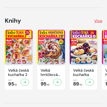
Knihy
Více
Velká česká
Velká
Velká česká
kuchařka 2
hrníčková
kuchařka
kuchařka II
od
od
od
95
95
89
Kč
Kč
Kč