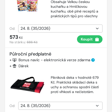
Obsahuje Velkou českou
kuchařku a Hrníčkovou
kuchařku, obě plné receptů a
praktických tipů pro všechny
Od:
573
Kč
Koupit
Na stánku:
686 Kč
Půlroční předplatné
+
Bonus navíc - elektronická verze zdarma
?
+
Dárek
Pikniková deka v hodnotě 679
Kč. Praktická skládací deka s
uchy a ochranou spodní částí
proti vlhkosti a nečistotám.
Od: