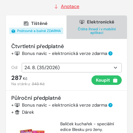
Anotace
Elektronické
Tištěné
Čtěte ihned i v mobilní
Poštovné a balné ZDARMA
aplikaci
Čtvrtletní předplatné
+
Bonus navíc - elektronická verze zdarma
?
Od:
287
Kč
Koupit
Na stánku:
343 Kč
Půlroční předplatné
+
Bonus navíc - elektronická verze zdarma
?
+
Dárek
Balíček kuchařek - speciální
edice Blesku pro ženy.