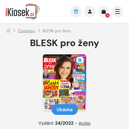
Přejít na hlavní obsah
0
Časopisy
BLESK pro ženy
BLESK pro ženy
Ukázka
Vydání:
24/2022
–
Archiv