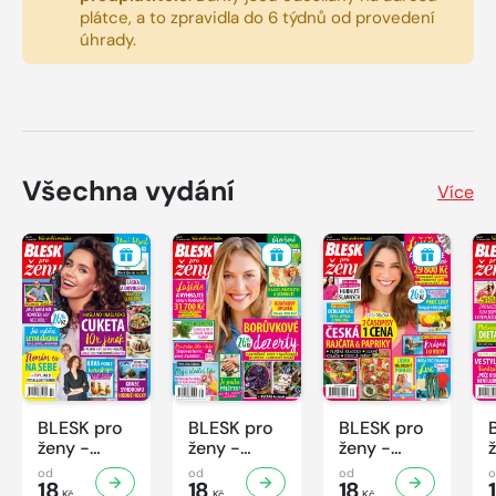
plátce, a to zpravidla do 6 týdnů od provedení
úhrady.
Všechna vydání
Více
BLESK pro
BLESK pro
BLESK pro
ženy -
ženy -
ženy -
32/2026
31/2026
30/2026
od
od
od
18
18
18
Kč
Kč
Kč