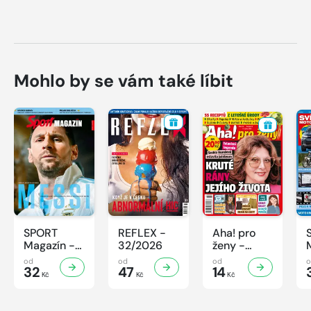
Mohlo by se vám také líbit
SPORT
REFLEX -
Aha! pro
Magazín -
32/2026
ženy -
32/2026
32/2026
od
od
od
32
47
14
Kč
Kč
Kč