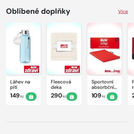
Oblíbené doplňky
Více
Láhev na
Fleecová
Sportovní
pití
deka
absorbční
ručník
149
290
109
Kč
Kč
Kč