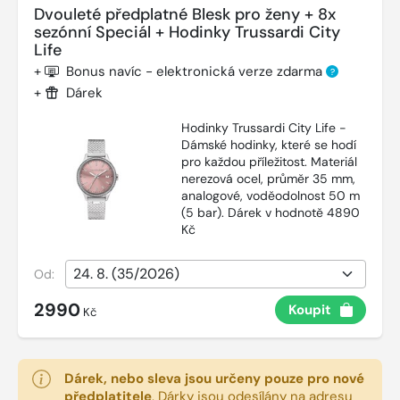
Dvouleté předplatné Blesk pro ženy + 8x
sezónní Speciál + Hodinky Trussardi City
Life
+
Bonus navíc - elektronická verze zdarma
?
+
Dárek
Hodinky Trussardi City Life -
Dámské hodinky, které se hodí
pro každou příležitost. Materiál
nerezová ocel, průměr 35 mm,
analogové, voděodolnost 50 m
(5 bar). Dárek v hodnotě 4890
Kč
Od:
2990
Koupit
Kč
Dárek, nebo sleva jsou určeny pouze pro nové
předplatitele
.
Dárky jsou odesílány na adresu