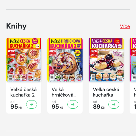
Knihy
Více
Velká česká
Velká
Velká česká
kuchařka 2
hrníčková
kuchařka
kuchařka II
od
od
od
95
95
89
Kč
Kč
Kč