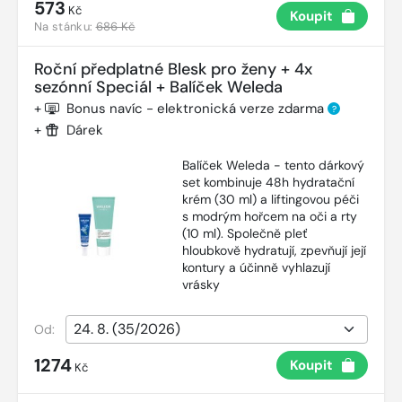
573
Kč
Koupit
Na stánku:
686 Kč
Roční předplatné Blesk pro ženy + 4x
sezónní Speciál + Balíček Weleda
+
Bonus navíc - elektronická verze zdarma
?
+
Dárek
Balíček Weleda - tento dárkový
set kombinuje 48h hydratační
krém (30 ml) a liftingovou péči
s modrým hořcem na oči a rty
(10 ml). Společně pleť
hloubkově hydratují, zpevňují její
kontury a účinně vyhlazují
vrásky
Od:
1274
Koupit
Kč