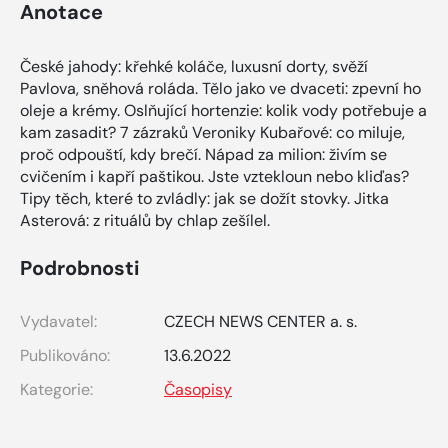
Anotace
České jahody: křehké koláče, luxusní dorty, svěží
Pavlova, sněhová roláda. Tělo jako ve dvaceti: zpevní ho
oleje a krémy. Oslňující hortenzie: kolik vody potřebuje a
kam zasadit? 7 zázraků Veroniky Kubařové: co miluje,
proč odpouští, kdy brečí. Nápad za milion: živím se
cvičením i kapří paštikou. Jste vztekloun nebo kliďas?
Tipy těch, které to zvládly: jak se dožít stovky. Jitka
Asterová: z rituálů by chlap zešílel.
Podrobnosti
Vydavatel:
CZECH NEWS CENTER a. s.
Publikováno:
13.6.2022
Kategorie:
Časopisy