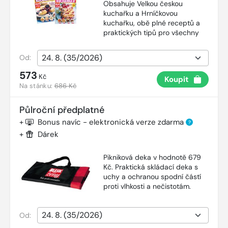
Obsahuje Velkou českou
kuchařku a Hrníčkovou
kuchařku, obě plné receptů a
praktických tipů pro všechny
Od:
573
Kč
Koupit
Na stánku:
686 Kč
Půlroční předplatné
+
Bonus navíc - elektronická verze zdarma
?
+
Dárek
Pikniková deka v hodnotě 679
Kč. Praktická skládací deka s
uchy a ochranou spodní částí
proti vlhkosti a nečistotám.
Od: