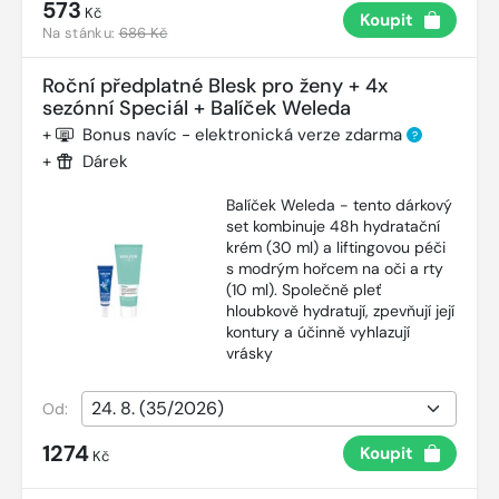
573
Kč
Koupit
Na stánku:
686 Kč
Roční předplatné Blesk pro ženy + 4x
sezónní Speciál + Balíček Weleda
+
Bonus navíc - elektronická verze zdarma
?
+
Dárek
Balíček Weleda - tento dárkový
set kombinuje 48h hydratační
krém (30 ml) a liftingovou péči
s modrým hořcem na oči a rty
(10 ml). Společně pleť
hloubkově hydratují, zpevňují její
kontury a účinně vyhlazují
vrásky
Od:
1274
Koupit
Kč