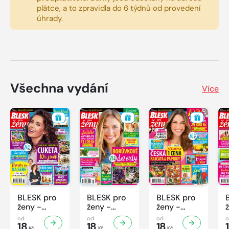
plátce, a to zpravidla do 6 týdnů od provedení
úhrady.
Všechna vydání
Více
BLESK pro
BLESK pro
BLESK pro
ženy -
ženy -
ženy -
32/2026
31/2026
30/2026
od
od
od
18
18
18
Kč
Kč
Kč