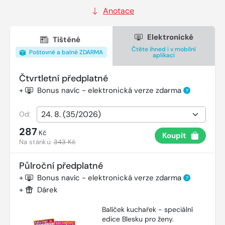
Anotace
Elektronické
Tištěné
Čtěte ihned i v mobilní
Poštovné a balné ZDARMA
aplikaci
Čtvrtletní předplatné
+
Bonus navíc - elektronická verze zdarma
?
Od:
287
Kč
Koupit
Na stánku:
343 Kč
Půlroční předplatné
+
Bonus navíc - elektronická verze zdarma
?
+
Dárek
Balíček kuchařek - speciální
edice Blesku pro ženy.