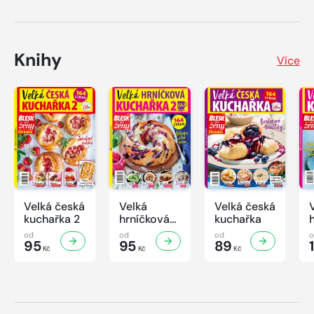
Knihy
Více
Velká česká
Velká
Velká česká
kuchařka 2
hrníčková
kuchařka
kuchařka II
od
od
od
95
95
89
Kč
Kč
Kč