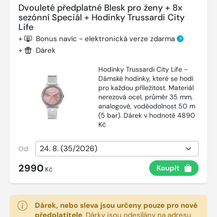
Dvouleté předplatné Blesk pro ženy + 8x
sezónní Speciál + Hodinky Trussardi City
Life
+
Bonus navíc - elektronická verze zdarma
?
+
Dárek
Hodinky Trussardi City Life -
Dámské hodinky, které se hodí
pro každou příležitost. Materiál
nerezová ocel, průměr 35 mm,
analogové, voděodolnost 50 m
(5 bar). Dárek v hodnotě 4890
Kč
Od:
2990
Koupit
Kč
Dárek, nebo sleva jsou určeny pouze pro nové
předplatitele
.
Dárky jsou odesílány na adresu