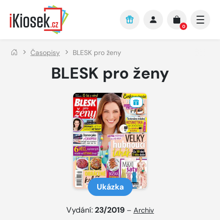
Přejít na hlavní obsah
0
Časopisy
BLESK pro ženy
BLESK pro ženy
Ukázka
Vydání:
23/2019
–
Archiv