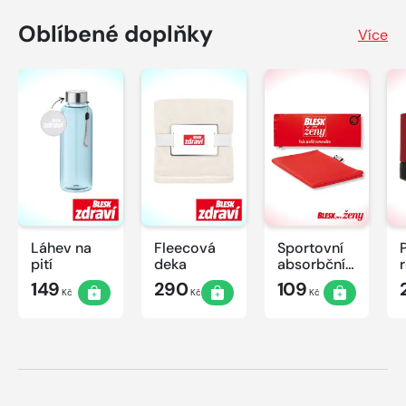
Oblíbené doplňky
Více
Láhev na
Fleecová
Sportovní
pití
deka
absorbční
ručník
149
290
109
Kč
Kč
Kč