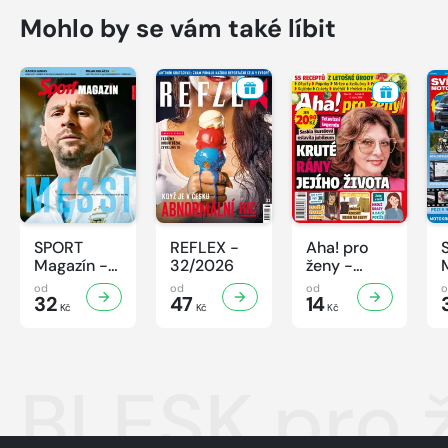
Mohlo by se vám také líbit
SPORT
REFLEX -
Aha! pro
Magazín -
32/2026
ženy -
32/2026
32/2026
od
od
od
32
47
14
Kč
Kč
Kč
BLESK pro 