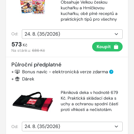
Obsahuje Velkou českou
kuchařku a Hrníčkovou
kuchařku, obě plné receptů a
praktických tipů pro všechny
Od:
573
Kč
Koupit
Na stánku:
686 Kč
Půlroční předplatné
+
Bonus navíc - elektronická verze zdarma
?
+
Dárek
Pikniková deka v hodnotě 679
Kč. Praktická skládací deka s
uchy a ochranou spodní částí
proti vlhkosti a nečistotám.
Od: