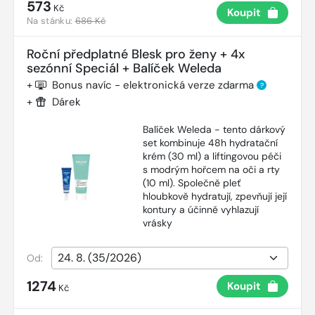
573
Kč
Koupit
Na stánku:
686 Kč
Roční předplatné Blesk pro ženy + 4x
sezónní Speciál + Balíček Weleda
+
Bonus navíc - elektronická verze zdarma
?
+
Dárek
Balíček Weleda - tento dárkový
set kombinuje 48h hydratační
krém (30 ml) a liftingovou péči
s modrým hořcem na oči a rty
(10 ml). Společně pleť
hloubkově hydratují, zpevňují její
kontury a účinně vyhlazují
vrásky
Od:
1274
Koupit
Kč