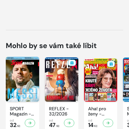
Mohlo by se vám také líbit
SPORT
REFLEX -
Aha! pro
Magazín -
32/2026
ženy -
32/2026
32/2026
od
od
od
32
47
14
Kč
Kč
Kč