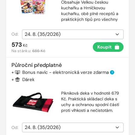
Obsahuje Velkou českou
kuchařku a Hrníčkovou
kuchařku, obě plné receptů a
praktických tipů pro všechny
Od:
573
Kč
Koupit
Na stánku:
686 Kč
Půlroční předplatné
+
Bonus navíc - elektronická verze zdarma
?
+
Dárek
Pikniková deka v hodnotě 679
Kč. Praktická skládací deka s
uchy a ochranou spodní částí
proti vlhkosti a nečistotám.
Od: