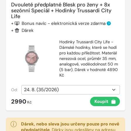
Dvouleté předplatné Blesk pro ženy + 8x
sezónní Speciál + Hodinky Trussardi City
Life
+
Bonus navíc - elektronická verze zdarma
?
+
Dárek
Hodinky Trussardi City Life -
Dámské hodinky, které se hodí
pro každou příležitost. Materiál
nerezová ocel, průměr 35 mm,
analogové, voděodolnost 50 m
(5 bar). Dárek v hodnotě 4890
Kč
Od:
2990
Koupit
Kč
Dárek, nebo sleva jsou určeny pouze pro nové
předplatitele
.
Dárky jsou odesílány na adresu