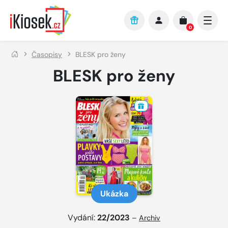
Přejít na hlavní obsah
0
Časopisy
BLESK pro ženy
BLESK pro ženy
Ukázka
Vydání:
22/2023
–
Archiv