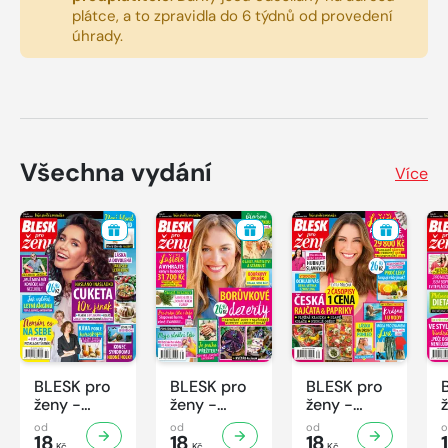
plátce, a to zpravidla do 6 týdnů od provedení
úhrady.
Všechna vydání
Více
BLESK pro
BLESK pro
BLESK pro
ženy -
ženy -
ženy -
32/2026
31/2026
30/2026
od
od
od
18
18
18
Kč
Kč
Kč