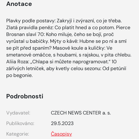
Anotace
Plavky podle postavy: Zakryjí i zvýrazní, co je třeba.
Zlatá pravidla peněz: Co platit hned a co potom. Pierce
Brosnan slaví 70: Koho miluje, čeho se bojí, proč
vyrůstal u babičky. Mýty o kávě: Hubne se po ní a smí
se pít před spaním? Masové koule a kuličky: Ve
smetanové omáčce, s houbami, s rajskou, v pita chlebu.
Aliia Roza: „Chlapa si můžete naprogramovat.“ 10
zářivých letniček, aby kvetly celou sezonu: Od petúnií
po begonie.
Podrobnosti
Vydavatel:
CZECH NEWS CENTER a. s.
Publikováno:
29.5.2023
Kategorie:
Časopisy