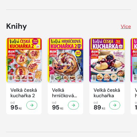
Knihy
Více
Velká česká
Velká
Velká česká
kuchařka 2
hrníčková
kuchařka
kuchařka II
od
od
od
95
95
89
Kč
Kč
Kč