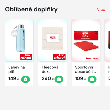
Oblíbené doplňky
Více
Láhev na
Fleecová
Sportovní
pití
deka
absorbční
ručník
149
290
109
Kč
Kč
Kč