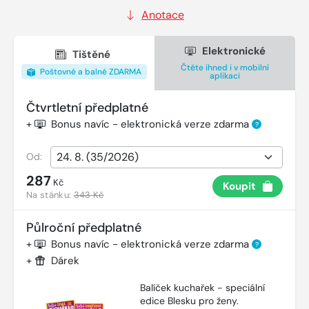
Anotace
Elektronické
Tištěné
Čtěte ihned i v mobilní
Poštovné a balné ZDARMA
aplikaci
Čtvrtletní předplatné
+
Bonus navíc - elektronická verze zdarma
?
Od:
287
Kč
Koupit
Na stánku:
343 Kč
Půlroční předplatné
+
Bonus navíc - elektronická verze zdarma
?
+
Dárek
Balíček kuchařek - speciální
edice Blesku pro ženy.