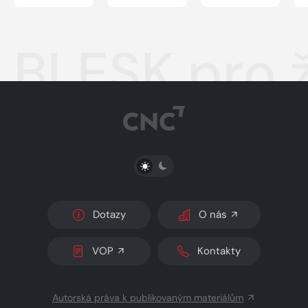
BLESK pro 
PŘEPNOUT SVĚTLÝ/TMAVÝ REŽIM
Dotazy
O nás
VOP
Kontakty
Autorská práva k publikovaným materiálům