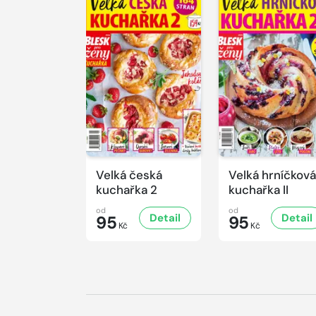
Velká česká
Velká hrníčková
kuchařka 2
kuchařka II
od
od
Detail
Detail
95
95
Kč
Kč