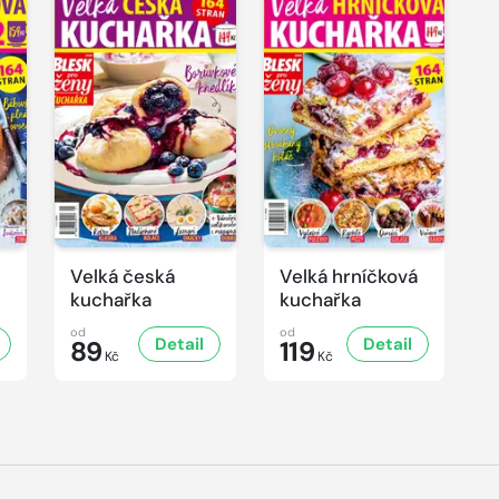
Velká česká
Velká hrníčková
kuchařka
kuchařka
od
od
Detail
Detail
89
119
Kč
Kč