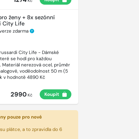
Kč
pro ženy + 8x sezónní
 City Life
 verze zdarma
?
russardi City Life - Dámské
které se hodí pro každou
t. Materiál nerezová ocel, průměr
alogové, voděodolnost 50 m (5
ek v hodnotě 4890 Kč
2990
Koupit
Kč
eny pouze pro nové
u plátce, a to zpravidla do 6