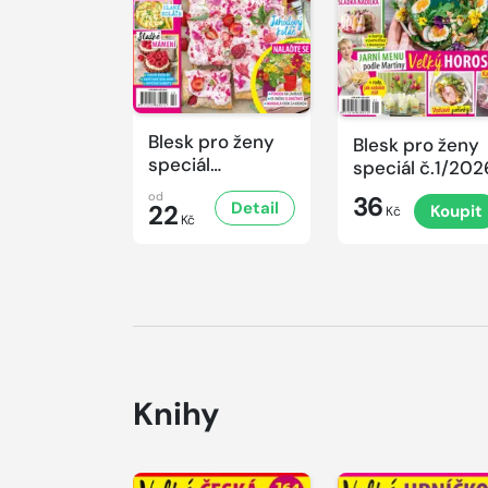
Blesk pro ženy
Blesk pro ženy
speciál
speciál č.1/202
č.2/2026
od
36
Detail
22
Koupit
Kč
Kč
Knihy