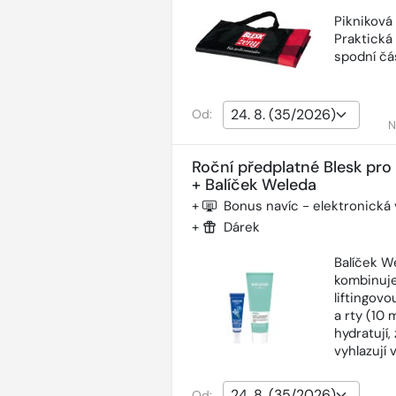
Pikniková
Praktická
spodní čás
Od:
N
Roční předplatné Blesk pro
+ Balíček Weleda
+
Bonus navíc - elektronická
+
Dárek
Balíček W
kombinuje
liftingov
a rty (10 
hydratují,
vyhlazují 
Od: