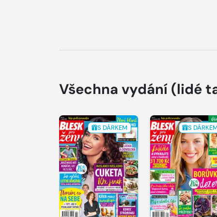
Všechna vydání
(lidé t
S DÁRKEM
S DÁRKE