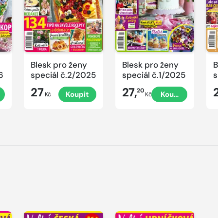
Blesk pro ženy
Blesk pro ženy
B
6
speciál č.2/2025
speciál č.1/2025
s
č
27
27,
20
Koupit
Koupit
P
Kč
Kč
V