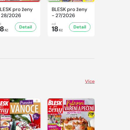
LESK pro ženy
BLESK pro ženy
BLESK pro
 28/2026
- 27/2026
- 26/2026
d
od
od
Detail
Detail
D
18
18
18
Kč
Kč
Kč
Více