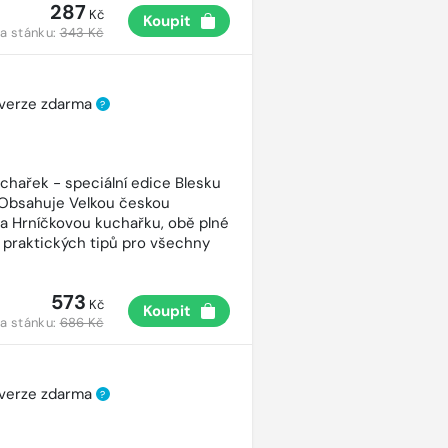
287
Kč
Koupit
a stánku:
343 Kč
 verze zdarma
?
uchařek - speciální edice Blesku
 Obsahuje Velkou českou
a Hrníčkovou kuchařku, obě plné
 praktických tipů pro všechny
573
Kč
Koupit
a stánku:
686 Kč
 verze zdarma
?