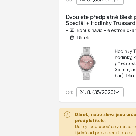
Dvouleté předplatné Blesk 
Speciál + Hodinky Trussardi
+
Bonus navíc - elektronická
+
Dárek
Hodinky T
hodinky, 
příležitos
35 mm, an
bar). Dár
Od:
Dárek, nebo sleva jsou urč
předplatitele
.
Dárky jsou odesílány na adres
týdnů od provedení úhrady.