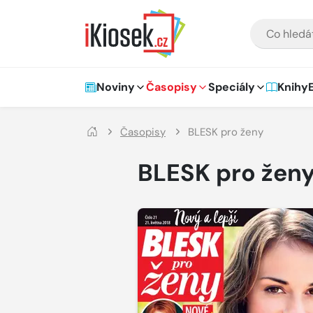
Přejít na hlavní obsah
VYHLEDÁVÁNÍ
Hlavní navigace
Noviny
Časopisy
Speciály
Knihy
Časopisy
BLESK pro ženy
BLESK pro žen