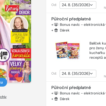
Od:
N
Půlroční předplatné
+
Bonus navíc - elektronická
+
Dárek
Balíček k
pro ženy.
kuchařku 
receptů a
Od:
N
ku
Půlroční předplatné
+
Bonus navíc - elektronická
chiv
+
Dárek