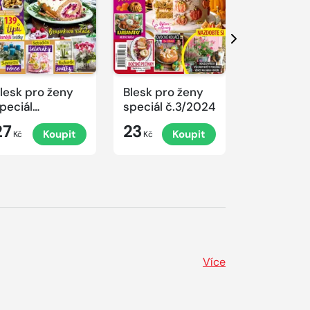
Další
lesk pro ženy
Blesk pro ženy
Blesk pro 
peciál
speciál č.3/2024
speciál
.4/2024
č.2/2024
27
23
23
Koupit
Koupit
K
rovoněné
Kč
Kč
Kč
ánoce
Více