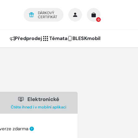
DÁRKOVÝ
CERTIFIKÁT
0
Předprodej
Témata
BLESKmobil
Elektronické
Čtěte ihned i v mobilní aplikaci
 verze zdarma
?