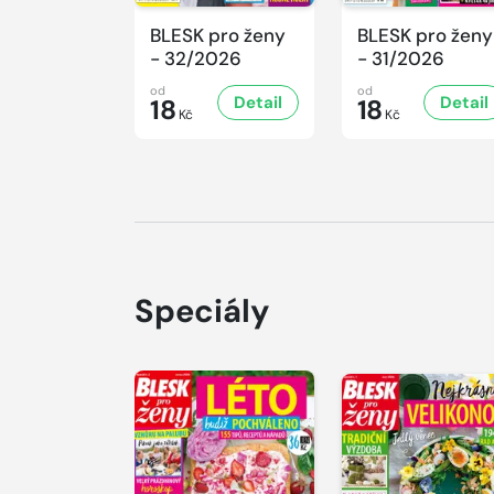
BLESK pro ženy
BLESK pro ženy
- 32/2026
- 31/2026
od
od
Detail
Detail
18
18
Kč
Kč
Speciály