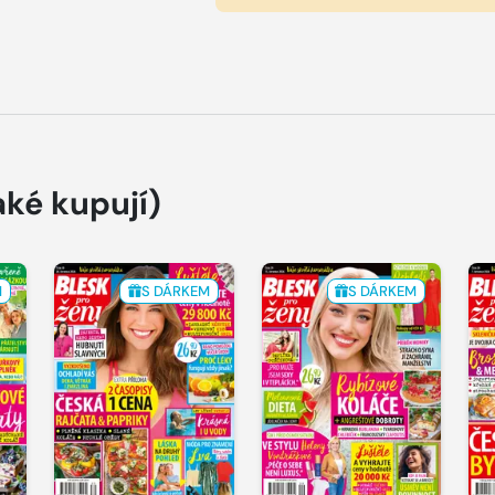
aké kupují)
M
S DÁRKEM
S DÁRKEM