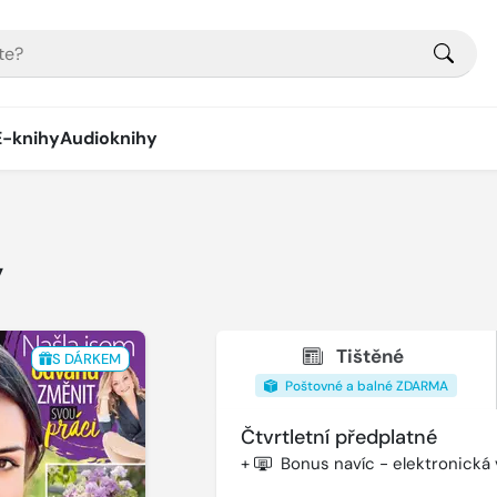
E-knihy
Audioknihy
y
Tištěné
S DÁRKEM
Poštovné a balné ZDARMA
Čtvrtletní předplatné
+
Bonus navíc - elektronická