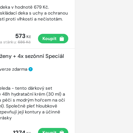
 deka v hodnotě 679 Kč.
 skládací deka s uchy a ochranou
tí proti vlhkosti a nečistotám.
573
Kč
Koupit
a stánku:
686 Kč
 ženy + 4x sezónní Speciál
 verze zdarma
?
eleda - tento dárkový set
 48h hydratační krém (30 ml) a
ou péči s modrým hořcem na oči
ml). Společně pleť hloubkově
 zpevňují její kontury a účinně
vrásky
1274
Koupit