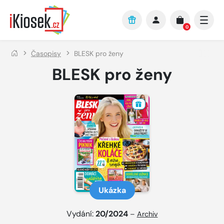
Přejít na hlavní obsah
0
Časopisy
BLESK pro ženy
BLESK pro ženy
Ukázka
Vydání:
20/2024
–
Archiv