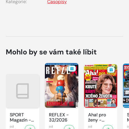
Kategorie:
Časopisy
Mohlo by se vám také líbit
SPORT
REFLEX -
Aha! pro
Magazín -
32/2026
ženy -
32/2026
32/2026
od
od
od