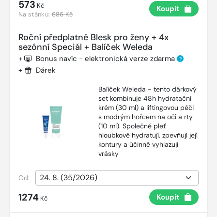
573
Kč
Koupit
Na stánku:
686 Kč
Roční předplatné Blesk pro ženy + 4x
sezónní Speciál + Balíček Weleda
+
Bonus navíc - elektronická verze zdarma
?
+
Dárek
Balíček Weleda - tento dárkový
set kombinuje 48h hydratační
krém (30 ml) a liftingovou péči
s modrým hořcem na oči a rty
(10 ml). Společně pleť
hloubkově hydratují, zpevňují její
kontury a účinně vyhlazují
vrásky
Od:
1274
Koupit
Kč