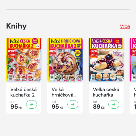
Knihy
Více
Velká česká
Velká
Velká česká
kuchařka 2
hrníčková
kuchařka
kuchařka II
od
od
od
95
95
89
Kč
Kč
Kč