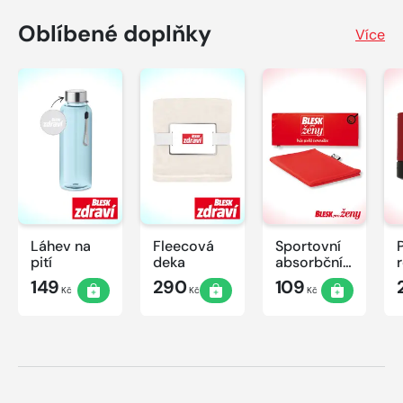
Oblíbené doplňky
Více
Láhev na
Fleecová
Sportovní
pití
deka
absorbční
ručník
149
290
109
Kč
Kč
Kč