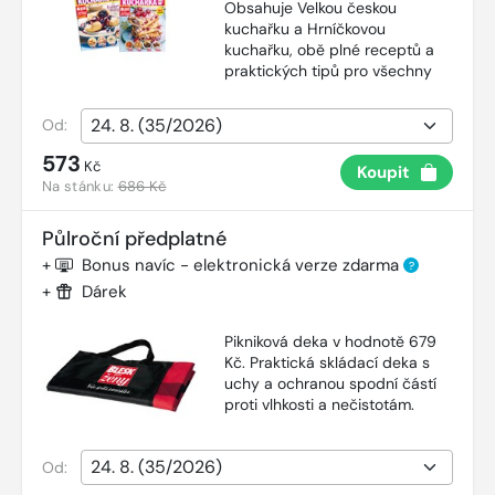
Obsahuje Velkou českou
kuchařku a Hrníčkovou
kuchařku, obě plné receptů a
praktických tipů pro všechny
Od:
573
Kč
Koupit
Na stánku:
686 Kč
Půlroční předplatné
+
Bonus navíc - elektronická verze zdarma
?
+
Dárek
Pikniková deka v hodnotě 679
Kč. Praktická skládací deka s
uchy a ochranou spodní částí
proti vlhkosti a nečistotám.
Od: