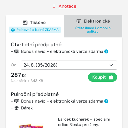
Anotace
Elektronické
Tištěné
Čtěte ihned i v mobilní
Poštovné a balné ZDARMA
aplikaci
Čtvrtletní předplatné
+
Bonus navíc - elektronická verze zdarma
?
Od:
287
Kč
Koupit
Na stánku:
343 Kč
Půlroční předplatné
+
Bonus navíc - elektronická verze zdarma
?
+
Dárek
Balíček kuchařek - speciální
edice Blesku pro ženy.