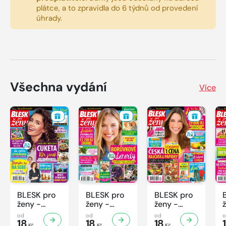
plátce, a to zpravidla do 6 týdnů od provedení
úhrady.
Všechna vydání
Více
BLESK pro
BLESK pro
BLESK pro
ženy -
ženy -
ženy -
32/2026
31/2026
30/2026
od
od
od
18
18
18
Kč
Kč
Kč