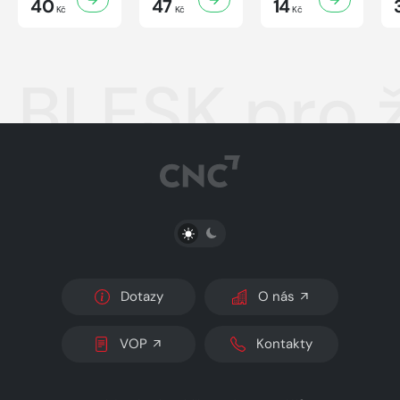
40
47
14
Kč
Kč
Kč
BLESK pro 
PŘEPNOUT SVĚTLÝ/TMAVÝ REŽIM
Dotazy
O nás
VOP
Kontakty