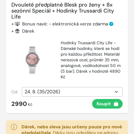
Dvouleté předplatné Blesk pro ženy + 8x
sezónní Speciál + Hodinky Trussardi City
Life
+
Bonus navíc - elektronická verze zdarma
?
+
Dárek
Hodinky Trussardi City Life -
Dámské hodinky, které se hodí
pro každou příležitost. Materiál
nerezová ocel, průměr 35 mm,
analogové, voděodolnost 50 m
(5 bar). Dárek v hodnotě 4890
Kč
Od:
2990
Koupit
Kč
Dárek, nebo sleva jsou určeny pouze pro nové
předplatitele
.
Dárky jsou odesílány na adresu