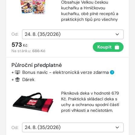
Obsahuje Velkou českou
kuchařku a Hrníčkovou
kuchařku, obě plné receptů a
praktických tipů pro všechny
Od:
573
Kč
Koupit
Na stánku:
686 Kč
Půlroční předplatné
+
Bonus navíc - elektronická verze zdarma
?
+
Dárek
Pikniková deka v hodnotě 679
Kč. Praktická skládací deka s
uchy a ochranou spodní částí
proti vlhkosti a nečistotám.
Od: