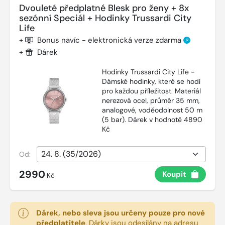
Dvouleté předplatné Blesk pro ženy + 8x
sezónní Speciál + Hodinky Trussardi City
Life
+
Bonus navíc - elektronická verze zdarma
?
+
Dárek
Hodinky Trussardi City Life -
Dámské hodinky, které se hodí
pro každou příležitost. Materiál
nerezová ocel, průměr 35 mm,
analogové, voděodolnost 50 m
(5 bar). Dárek v hodnotě 4890
Kč
Od:
2990
Koupit
Kč
Dárek, nebo sleva jsou určeny pouze pro nové
předplatitele
.
Dárky jsou odesílány na adresu