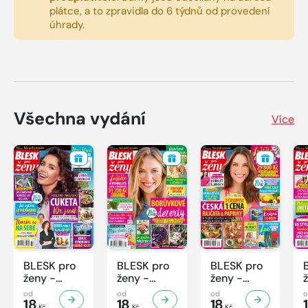
plátce, a to zpravidla do 6 týdnů od provedení
úhrady.
Všechna vydání
Více
BLESK pro
BLESK pro
BLESK pro
ženy -
ženy -
ženy -
32/2026
31/2026
30/2026
od
od
od
18
18
18
Kč
Kč
Kč