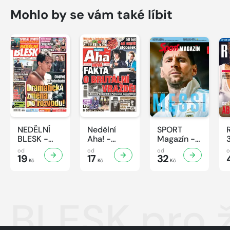
Mohlo by se vám také líbit
NEDĚLNÍ
Nedělní
SPORT
BLESK -
Aha! -
Magazín -
32/2026
32/2026
32/2026
od
od
od
19
17
32
Kč
Kč
Kč
BLESK pro ž