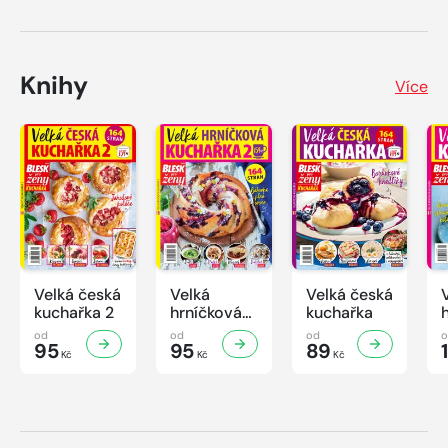
Knihy
Více
Velká česká
Velká
Velká česká
kuchařka 2
hrníčková
kuchařka
kuchařka II
od
od
od
95
95
89
Kč
Kč
Kč