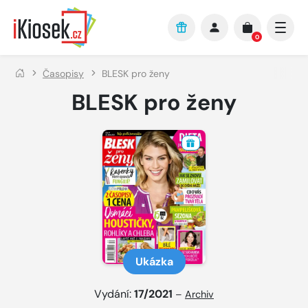
Přejít na hlavní obsah
0
Časopisy
BLESK pro ženy
BLESK pro ženy
Ukázka
Vydání:
17/2021
–
Archiv