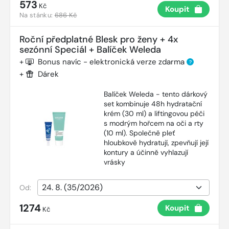
573
Kč
Koupit
Na stánku:
686 Kč
Roční předplatné Blesk pro ženy + 4x
sezónní Speciál + Balíček Weleda
+
Bonus navíc - elektronická verze zdarma
?
+
Dárek
Balíček Weleda - tento dárkový
set kombinuje 48h hydratační
krém (30 ml) a liftingovou péči
s modrým hořcem na oči a rty
(10 ml). Společně pleť
hloubkově hydratují, zpevňují její
kontury a účinně vyhlazují
vrásky
Od:
1274
Koupit
Kč