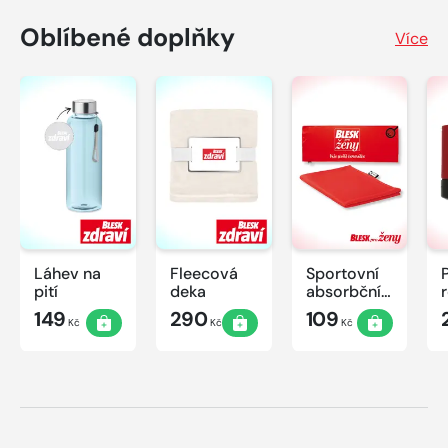
Oblíbené doplňky
Více
Láhev na
Fleecová
Sportovní
pití
deka
absorbční
ručník
149
290
109
Kč
Kč
Kč