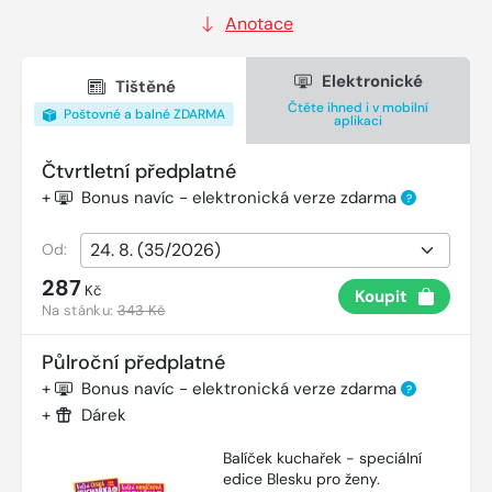
Anotace
Elektronické
Tištěné
Čtěte ihned i v mobilní
Poštovné a balné ZDARMA
aplikaci
Čtvrtletní předplatné
+
Bonus navíc - elektronická verze zdarma
?
Od:
287
Kč
Koupit
Na stánku:
343 Kč
Půlroční předplatné
+
Bonus navíc - elektronická verze zdarma
?
+
Dárek
Balíček kuchařek - speciální
edice Blesku pro ženy.