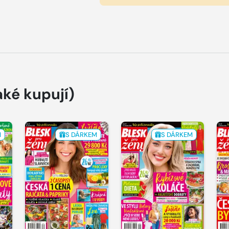
aké kupují)
M
S DÁRKEM
S DÁRKEM