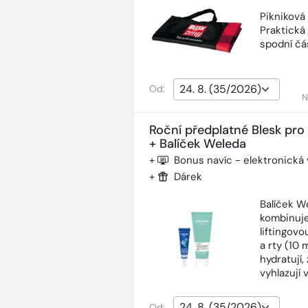
Pikniková
Praktická
spodní čás
Od:
N
Roční předplatné Blesk pro
+ Balíček Weleda
+
Bonus navíc - elektronická
+
Dárek
Balíček W
kombinuje
liftingov
a rty (10 
hydratují,
vyhlazují 
Od: