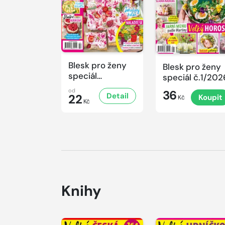
Blesk pro ženy
Blesk pro ženy
speciál
speciál č.1/202
č.2/2026
od
36
Detail
22
Koupit
Kč
Kč
Knihy