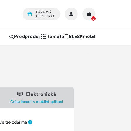
DÁRKOVÝ
CERTIFIKÁT
0
Předprodej
Témata
BLESKmobil
Elektronické
Čtěte ihned i v mobilní aplikaci
 verze zdarma
?