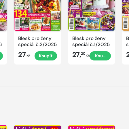
Blesk pro ženy
Blesk pro ženy
B
6
speciál č.2/2025
speciál č.1/2025
s
č
27
27,
20
Koupit
Koupit
P
Kč
Kč
V