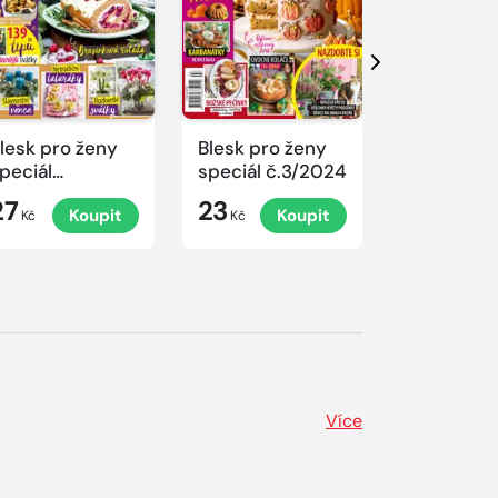
Další
lesk pro ženy
Blesk pro ženy
Blesk pro 
peciál
speciál č.3/2024
speciál
.4/2024
č.2/2024
27
23
23
Koupit
Koupit
K
rovoněné
Kč
Kč
Kč
ánoce
Více