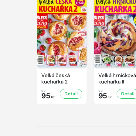
Velká česká
Velká hrníčková
kuchařka 2
kuchařka II
od
od
Detail
Detail
95
95
Kč
Kč