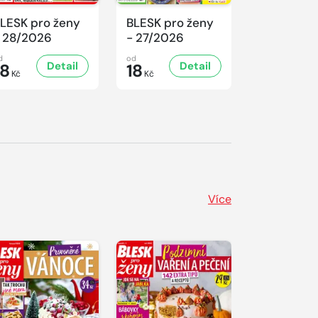
LESK pro ženy
BLESK pro ženy
BLESK pro
 28/2026
- 27/2026
- 26/2026
d
od
od
Detail
Detail
D
18
18
18
Kč
Kč
Kč
Více