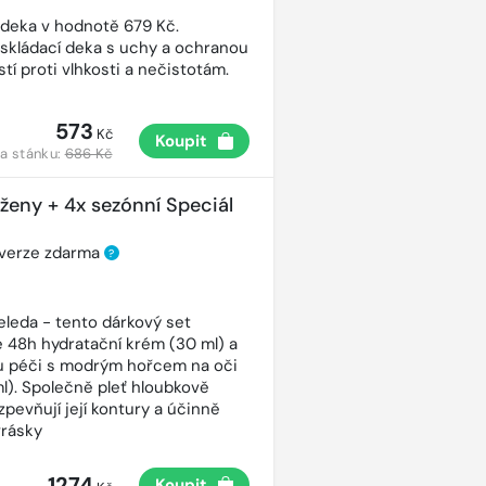
 deka v hodnotě 679 Kč.
 skládací deka s uchy a ochranou
tí proti vlhkosti a nečistotám.
573
Kč
Koupit
a stánku:
686 Kč
 ženy + 4x sezónní Speciál
 verze zdarma
?
eleda - tento dárkový set
 48h hydratační krém (30 ml) a
ou péči s modrým hořcem na oči
ml). Společně pleť hloubkově
 zpevňují její kontury a účinně
vrásky
1274
Koupit