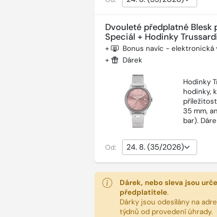
Dvouleté předplatné Blesk 
Speciál + Hodinky Trussardi
+
Bonus navíc - elektronická
+
Dárek
Hodinky T
hodinky, 
příležitos
35 mm, an
bar). Dár
Od:
Dárek, nebo sleva jsou urč
předplatitele
.
Dárky jsou odesílány na adres
týdnů od provedení úhrady.