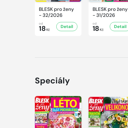
BLESK pro ženy
BLESK pro ženy
- 32/2026
- 31/2026
od
od
Detail
Detail
18
18
Kč
Kč
Speciály