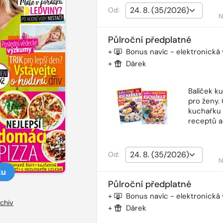
Od:
N
Půlroční předplatné
+
Bonus navíc - elektronická
+
Dárek
Balíček k
pro ženy.
kuchařku 
receptů a
Od:
N
ku
Půlroční předplatné
+
Bonus navíc - elektronická
chiv
+
Dárek