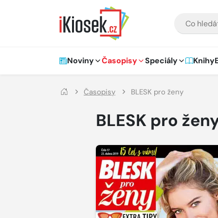
Přejít na hlavní obsah
VYHLEDÁVÁNÍ
Hlavní navigace
Noviny
Časopisy
Speciály
Knihy
Časopisy
BLESK pro ženy
BLESK pro žen