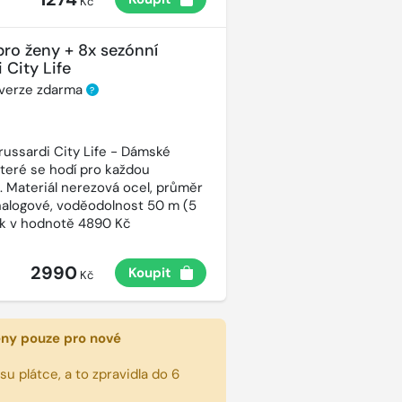
Kč
pro ženy + 8x sezónní
 City Life
 verze zdarma
?
russardi City Life - Dámské
které se hodí pro každou
t. Materiál nerezová ocel, průměr
alogové, voděodolnost 50 m (5
ek v hodnotě 4890 Kč
2990
Koupit
Kč
eny pouze pro nové
u plátce, a to zpravidla do 6