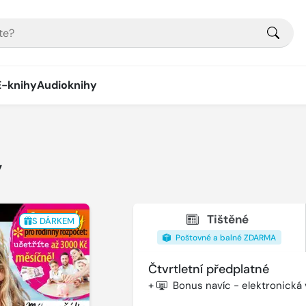
E-knihy
Audioknihy
y
Tištěné
S DÁRKEM
Poštovné a balné ZDARMA
Čtvrtletní předplatné
+
Bonus navíc - elektronická