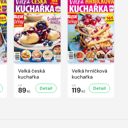
Velká česká
Velká hrníčková
kuchařka
kuchařka
od
od
Detail
Detail
89
119
Kč
Kč