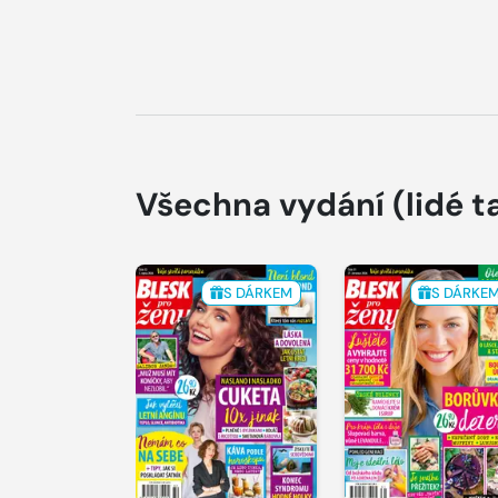
Všechna vydání
(lidé t
S DÁRKEM
S DÁRKE