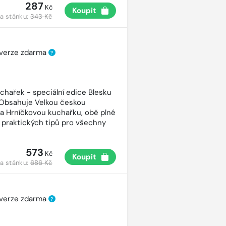
287
Kč
Koupit
a stánku:
343 Kč
 verze zdarma
?
uchařek - speciální edice Blesku
 Obsahuje Velkou českou
a Hrníčkovou kuchařku, obě plné
 praktických tipů pro všechny
573
Kč
Koupit
a stánku:
686 Kč
 verze zdarma
?