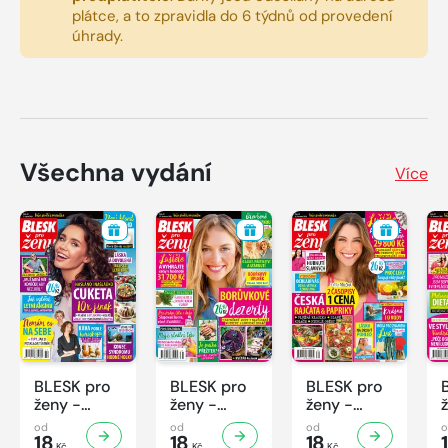
plátce, a to zpravidla do 6 týdnů od provedení
úhrady.
Všechna vydání
Více
BLESK pro
BLESK pro
BLESK pro
ženy -
ženy -
ženy -
32/2026
31/2026
30/2026
od
od
od
18
18
18
Kč
Kč
Kč