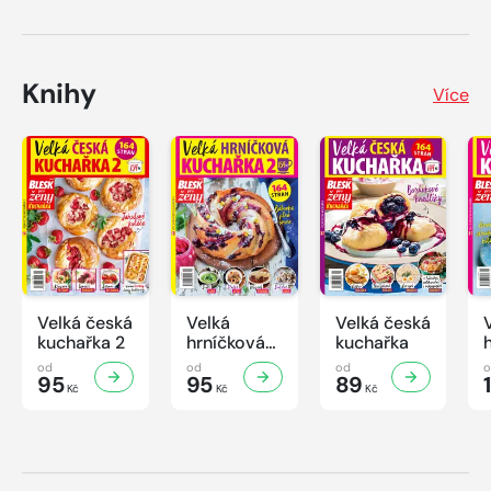
Knihy
Více
Velká česká
Velká
Velká česká
kuchařka 2
hrníčková
kuchařka
kuchařka II
od
od
od
95
95
89
Kč
Kč
Kč