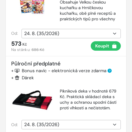
Obsahuje Velkou českou
kuchařku a Hrníčkovou
kuchařku, obě plné receptů a
praktických tipů pro všechny
Od:
573
Kč
Koupit
Na stánku:
686 Kč
Půlroční předplatné
+
Bonus navíc - elektronická verze zdarma
?
+
Dárek
Pikniková deka v hodnotě 679
Kč. Praktická skládací deka s
uchy a ochranou spodní částí
proti vlhkosti a nečistotám.
Od: