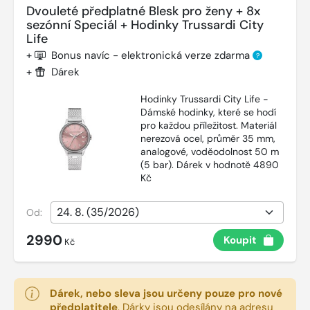
Dvouleté předplatné Blesk pro ženy + 8x
sezónní Speciál + Hodinky Trussardi City
Life
+
Bonus navíc - elektronická verze zdarma
?
+
Dárek
Hodinky Trussardi City Life -
Dámské hodinky, které se hodí
pro každou příležitost. Materiál
nerezová ocel, průměr 35 mm,
analogové, voděodolnost 50 m
(5 bar). Dárek v hodnotě 4890
Kč
Od:
2990
Koupit
Kč
Dárek, nebo sleva jsou určeny pouze pro nové
předplatitele
.
Dárky jsou odesílány na adresu