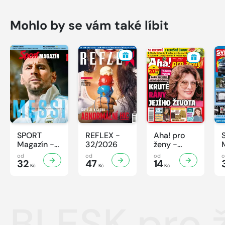
Mohlo by se vám také líbit
SPORT
REFLEX -
Aha! pro
Magazín -
32/2026
ženy -
32/2026
32/2026
od
od
od
32
47
14
Kč
Kč
Kč
BLESK pro ž