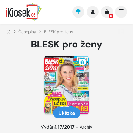
Přejít na hlavní obsah
0
Časopisy
BLESK pro ženy
BLESK pro ženy
Ukázka
Vydání:
17/2017
–
Archiv