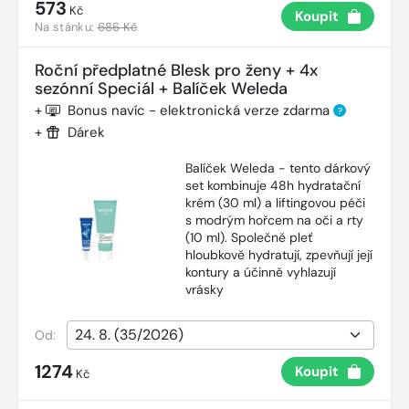
573
Kč
Koupit
Na stánku:
686 Kč
Roční předplatné Blesk pro ženy + 4x
sezónní Speciál + Balíček Weleda
+
Bonus navíc - elektronická verze zdarma
?
+
Dárek
Balíček Weleda - tento dárkový
set kombinuje 48h hydratační
krém (30 ml) a liftingovou péči
s modrým hořcem na oči a rty
(10 ml). Společně pleť
hloubkově hydratují, zpevňují její
kontury a účinně vyhlazují
vrásky
Od:
1274
Koupit
Kč