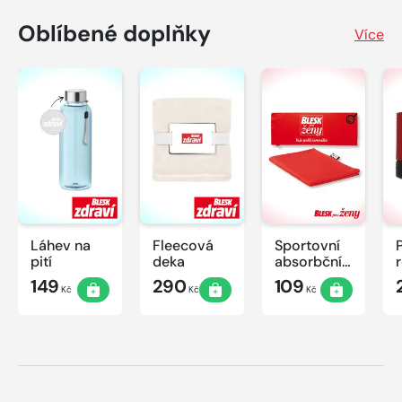
Oblíbené doplňky
Více
Láhev na
Fleecová
Sportovní
pití
deka
absorbční
ručník
149
290
109
Kč
Kč
Kč