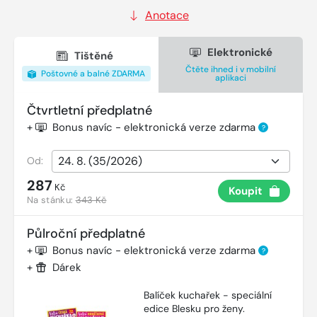
Anotace
Elektronické
Tištěné
Čtěte ihned i v mobilní
Poštovné a balné ZDARMA
aplikaci
Čtvrtletní předplatné
+
Bonus navíc - elektronická verze zdarma
?
Od:
287
Kč
Koupit
Na stánku:
343 Kč
Půlroční předplatné
+
Bonus navíc - elektronická verze zdarma
?
+
Dárek
Balíček kuchařek - speciální
edice Blesku pro ženy.