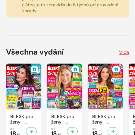
plátce, a to zpravidla do 6 týdnů od provedení
úhrady.
Všechna vydání
Více
BLESK pro
BLESK pro
BLESK pro
ženy -
ženy -
ženy -
32/2026
31/2026
30/2026
od
od
od
18
18
18
Kč
Kč
Kč