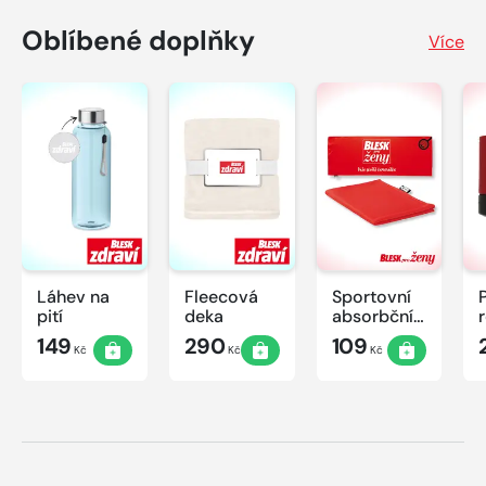
Oblíbené doplňky
Více
Láhev na
Fleecová
Sportovní
pití
deka
absorbční
ručník
149
290
109
Kč
Kč
Kč