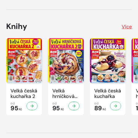
Knihy
Více
Velká česká
Velká
Velká česká
kuchařka 2
hrníčková
kuchařka
kuchařka II
od
od
od
95
95
89
Kč
Kč
Kč