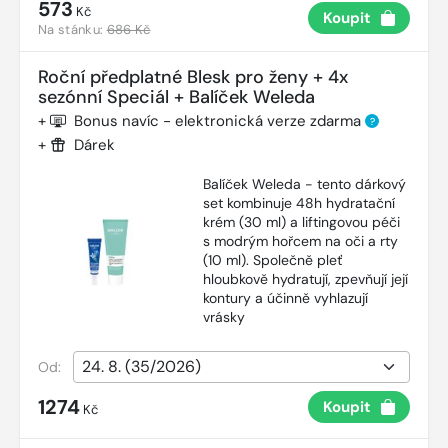
573
Kč
Koupit
Na stánku:
686 Kč
Roční předplatné Blesk pro ženy + 4x
sezónní Speciál + Balíček Weleda
+
Bonus navíc - elektronická verze zdarma
?
+
Dárek
Balíček Weleda - tento dárkový
set kombinuje 48h hydratační
krém (30 ml) a liftingovou péči
s modrým hořcem na oči a rty
(10 ml). Společně pleť
hloubkově hydratují, zpevňují její
kontury a účinně vyhlazují
vrásky
Od:
1274
Koupit
Kč