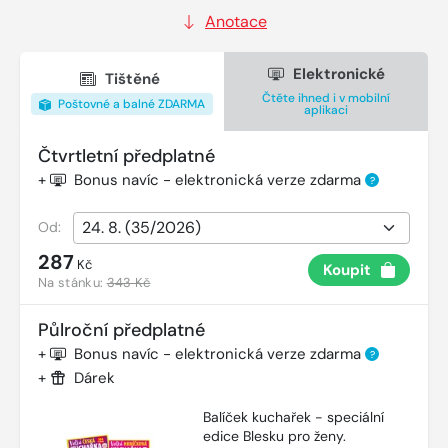
Anotace
Elektronické
Tištěné
Čtěte ihned i v mobilní
Poštovné a balné ZDARMA
aplikaci
Čtvrtletní předplatné
+
Bonus navíc - elektronická verze zdarma
?
Od:
287
Kč
Koupit
Na stánku:
343 Kč
Půlroční předplatné
+
Bonus navíc - elektronická verze zdarma
?
+
Dárek
Balíček kuchařek - speciální
edice Blesku pro ženy.