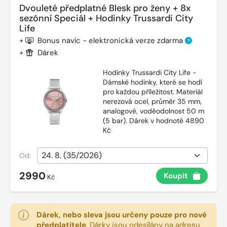
Dvouleté předplatné Blesk pro ženy + 8x
sezónní Speciál + Hodinky Trussardi City
Life
+
Bonus navíc - elektronická verze zdarma
?
+
Dárek
Hodinky Trussardi City Life -
Dámské hodinky, které se hodí
pro každou příležitost. Materiál
nerezová ocel, průměr 35 mm,
analogové, voděodolnost 50 m
(5 bar). Dárek v hodnotě 4890
Kč
Od:
2990
Koupit
Kč
Dárek, nebo sleva jsou určeny pouze pro nové
předplatitele
.
Dárky jsou odesílány na adresu