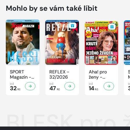
Mohlo by se vám také líbit
SPORT
REFLEX -
Aha! pro
Magazín -
32/2026
ženy -
32/2026
32/2026
od
od
od
32
47
14
Kč
Kč
Kč
BLESK pro 