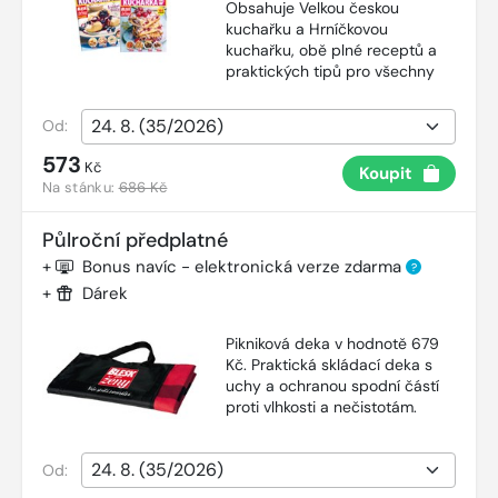
Obsahuje Velkou českou
kuchařku a Hrníčkovou
kuchařku, obě plné receptů a
praktických tipů pro všechny
Od:
573
Kč
Koupit
Na stánku:
686 Kč
Půlroční předplatné
+
Bonus navíc - elektronická verze zdarma
?
+
Dárek
Pikniková deka v hodnotě 679
Kč. Praktická skládací deka s
uchy a ochranou spodní částí
proti vlhkosti a nečistotám.
Od: