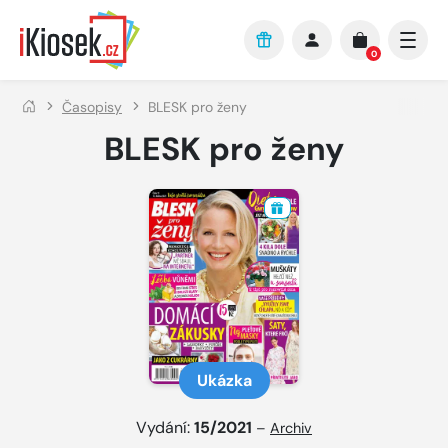
Přejít na hlavní obsah
0
Časopisy
BLESK pro ženy
BLESK pro ženy
Ukázka
Vydání:
15/2021
–
Archiv