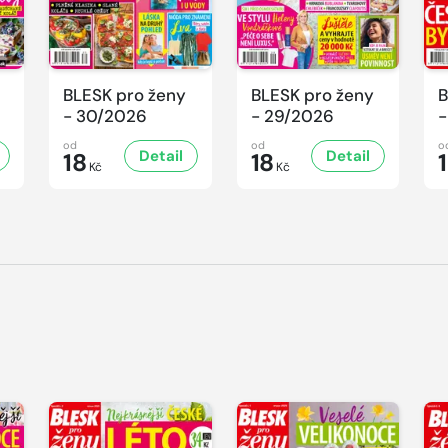
BLESK pro ženy
BLESK pro ženy
B
- 30/2026
- 29/2026
-
od
od
o
Detail
Detail
18
18
Kč
Kč