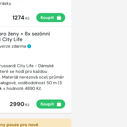
vrásky
1274
Koupit
Kč
pro ženy + 8x sezónní
 City Life
 verze zdarma
?
russardi City Life - Dámské
které se hodí pro každou
t. Materiál nerezová ocel, průměr
alogové, voděodolnost 50 m (5
ek v hodnotě 4890 Kč
2990
Koupit
Kč
eny pouze pro nové