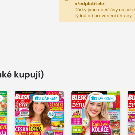
předplatitele
.
Dárky jsou odesílány na adres
týdnů od provedení úhrady.
aké kupují)
M
S DÁRKEM
S DÁRKEM