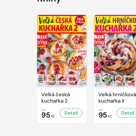
Velká česká
Velká hrníčková
kuchařka 2
kuchařka II
od
od
Detail
Detail
95
95
Kč
Kč