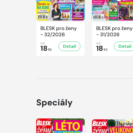
BLESK pro ženy
BLESK pro ženy
- 32/2026
- 31/2026
od
od
Detail
Detail
18
18
Kč
Kč
Speciály