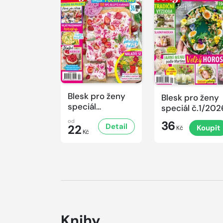
Blesk pro ženy
Blesk pro ženy
speciál
speciál č.1/202
č.2/2026
od
36
Detail
22
Koupit
Kč
Kč
Knihy