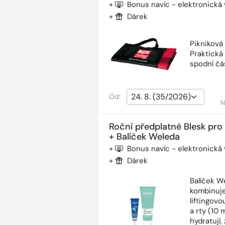
+
Bonus navíc - elektronická
+
Dárek
Pikniková
Praktická
spodní čás
Od:
N
Roční předplatné Blesk pro
+ Balíček Weleda
+
Bonus navíc - elektronická
+
Dárek
Balíček W
kombinuje
liftingov
a rty (10 
hydratují,