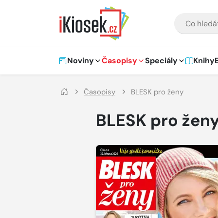
Přejít na hlavní obsah
VYHLEDÁVÁNÍ
Hlavní navigace
Noviny
Časopisy
Speciály
Knihy
Časopisy
BLESK pro ženy
BLESK pro žen