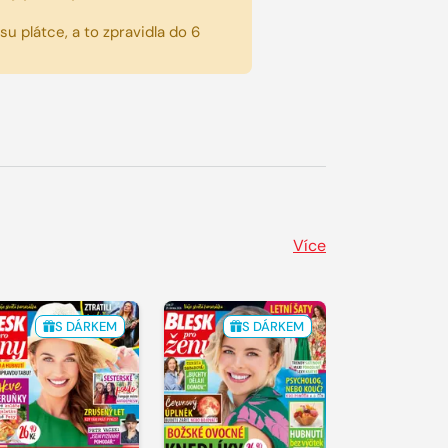
u plátce, a to zpravidla do 6
Více
S DÁRKEM
S DÁRKEM
S 