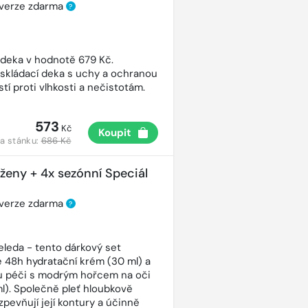
 verze zdarma
?
 deka v hodnotě 679 Kč.
 skládací deka s uchy a ochranou
tí proti vlhkosti a nečistotám.
573
Kč
Koupit
a stánku:
686 Kč
 ženy + 4x sezónní Speciál
 verze zdarma
?
eleda - tento dárkový set
 48h hydratační krém (30 ml) a
ou péči s modrým hořcem na oči
ml). Společně pleť hloubkově
 zpevňují její kontury a účinně