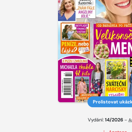
Prolistovat ukáz
Vydání:
14/2026
–
A