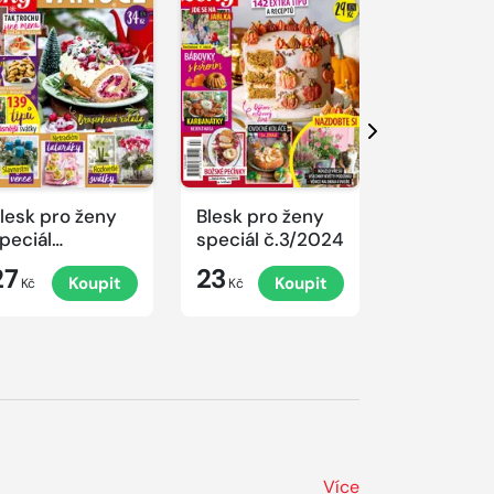
Další
lesk pro ženy
Blesk pro ženy
Blesk pro 
peciál
speciál č.3/2024
speciál
.4/2024
č.2/2024
27
23
23
Koupit
Koupit
K
rovoněné
Kč
Kč
Kč
ánoce
Více