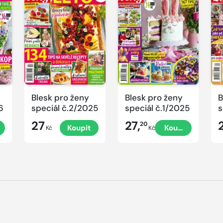
Blesk pro ženy
Blesk pro ženy
B
6
speciál č.2/2025
speciál č.1/2025
s
č
27
27,
20
Koupit
Koupit
P
Kč
Kč
V