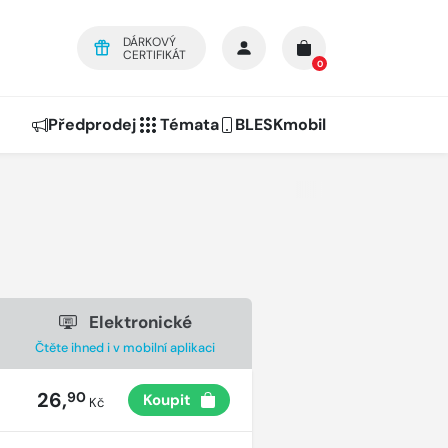
DÁRKOVÝ
CERTIFIKÁT
0
Předprodej
Témata
BLESKmobil
Elektronické
Čtěte ihned i v mobilní aplikaci
26,
90
Koupit
Kč