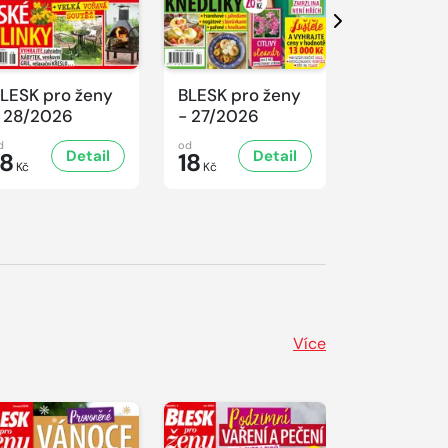
Další
LESK pro ženy
BLESK pro ženy
BLESK pro
 28/2026
- 27/2026
- 26/2026
d
od
od
Detail
Detail
D
18
18
18
Kč
Kč
Kč
Více