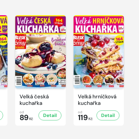
Velká česká
Velká hrníčková
kuchařka
kuchařka
od
od
Detail
Detail
89
119
Kč
Kč