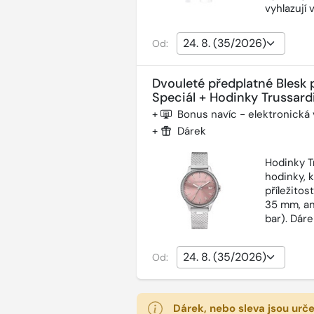
vyhlazují 
Od:
Dvouleté předplatné Blesk 
Speciál + Hodinky Trussardi
+
Bonus navíc - elektronická
+
Dárek
Hodinky T
hodinky, 
příležitos
35 mm, an
bar). Dár
Od:
Dárek, nebo sleva jsou urč