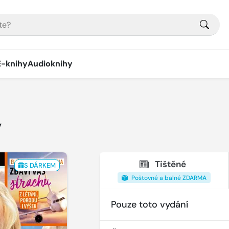
E-knihy
Audioknihy
y
Tištěné
S DÁRKEM
Poštovné a balné ZDARMA
Pouze toto vydání