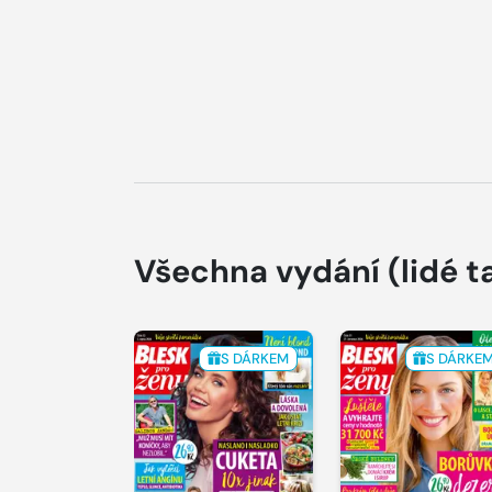
Všechna vydání
(lidé t
S DÁRKEM
S DÁRKE