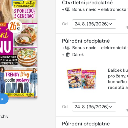
Čtvrtletní předplatné
+
Bonus navíc - elektronická
Od:
N
Půlroční předplatné
+
Bonus navíc - elektronická
+
Dárek
Balíček k
pro ženy.
kuchařku 
receptů a
ku
Od:
N
rchiv
Půlroční předplatné