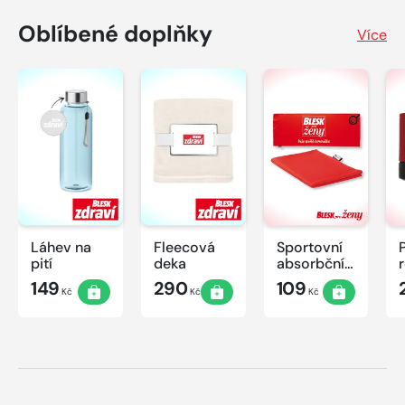
Oblíbené doplňky
Více
Láhev na
Fleecová
Sportovní
pití
deka
absorbční
ručník
149
290
109
Kč
Kč
Kč