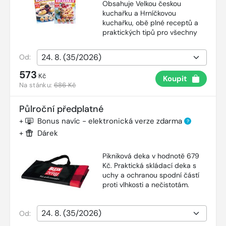
Obsahuje Velkou českou
kuchařku a Hrníčkovou
kuchařku, obě plné receptů a
praktických tipů pro všechny
Od:
573
Kč
Koupit
Na stánku:
686 Kč
Půlroční předplatné
+
Bonus navíc - elektronická verze zdarma
?
+
Dárek
Pikniková deka v hodnotě 679
Kč. Praktická skládací deka s
uchy a ochranou spodní částí
proti vlhkosti a nečistotám.
Od: