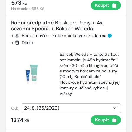
573
Kč
Koupit
Na stánku:
686 Kč
Roční předplatné Blesk pro ženy + 4x
sezónní Speciál + Balíček Weleda
+
Bonus navíc - elektronická verze zdarma
?
+
Dárek
Balíček Weleda - tento dárkový
set kombinuje 48h hydratační
krém (30 ml) a liftingovou péči
s modrým hořcem na oči a rty
(10 ml). Společně pleť
hloubkově hydratují, zpevňují její
kontury a účinně vyhlazují
vrásky
Od:
1274
Koupit
Kč