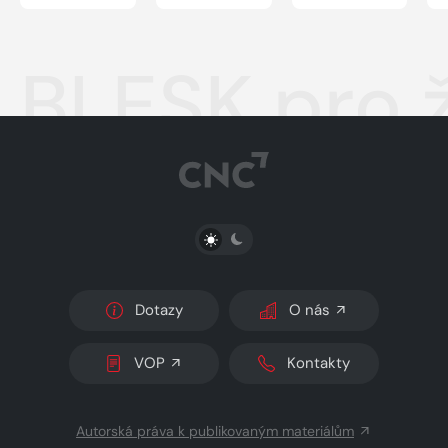
BLESK pro 
PŘEPNOUT SVĚTLÝ/TMAVÝ REŽIM
Dotazy
O nás
VOP
Kontakty
Autorská práva k publikovaným materiálům