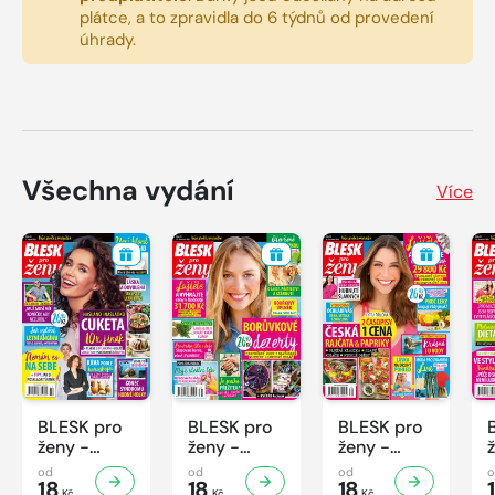
plátce, a to zpravidla do 6 týdnů od provedení
úhrady.
Všechna vydání
Více
BLESK pro
BLESK pro
BLESK pro
ženy -
ženy -
ženy -
32/2026
31/2026
30/2026
od
od
od
18
18
18
Kč
Kč
Kč