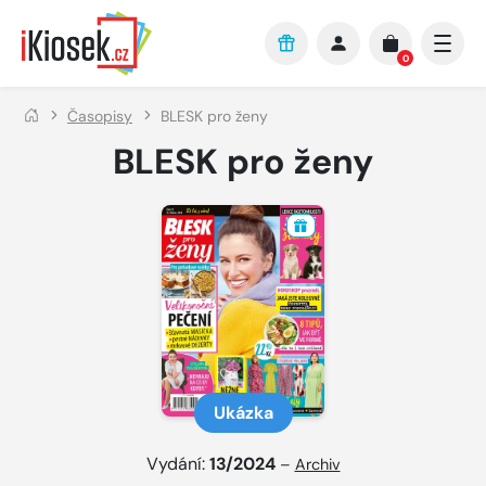
Přejít na hlavní obsah
0
Časopisy
BLESK pro ženy
BLESK pro ženy
Ukázka
Vydání:
13/2024
–
Archiv