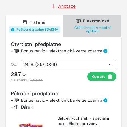
Anotace
Elektronické
Tištěné
Čtěte ihned i v mobilní
Poštovné a balné ZDARMA
aplikaci
Čtvrtletní předplatné
+
Bonus navíc - elektronická verze zdarma
?
Od:
287
Kč
Koupit
Na stánku:
343 Kč
Půlroční předplatné
+
Bonus navíc - elektronická verze zdarma
?
+
Dárek
Balíček kuchařek - speciální
edice Blesku pro ženy.