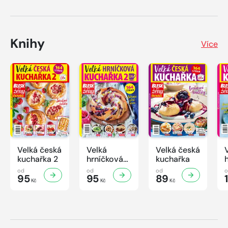
Knihy
Více
Velká česká
Velká
Velká česká
kuchařka 2
hrníčková
kuchařka
kuchařka II
od
od
od
95
95
89
Kč
Kč
Kč