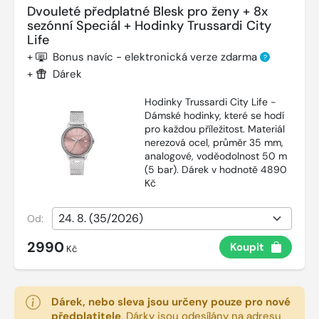
Dvouleté předplatné Blesk pro ženy + 8x
sezónní Speciál + Hodinky Trussardi City
Life
+
Bonus navíc - elektronická verze zdarma
?
+
Dárek
Hodinky Trussardi City Life -
Dámské hodinky, které se hodí
pro každou příležitost. Materiál
nerezová ocel, průměr 35 mm,
analogové, voděodolnost 50 m
(5 bar). Dárek v hodnotě 4890
Kč
Od:
2990
Koupit
Kč
Dárek, nebo sleva jsou určeny pouze pro nové
předplatitele
.
Dárky jsou odesílány na adresu