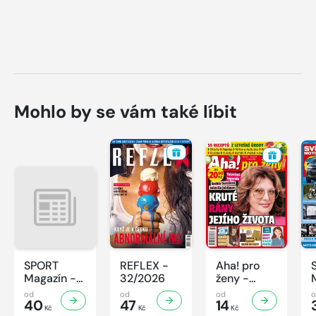
Mohlo by se vám také líbit
SPORT
REFLEX -
Aha! pro
Magazín -
32/2026
ženy -
32/2026
32/2026
od
od
od
40
47
14
Kč
Kč
Kč