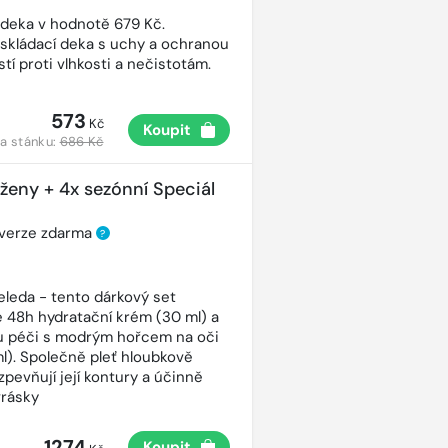
 deka v hodnotě 679 Kč.
 skládací deka s uchy a ochranou
tí proti vlhkosti a nečistotám.
573
Kč
Koupit
a stánku:
686 Kč
 ženy + 4x sezónní Speciál
 verze zdarma
?
eleda - tento dárkový set
 48h hydratační krém (30 ml) a
ou péči s modrým hořcem na oči
ml). Společně pleť hloubkově
 zpevňují její kontury a účinně
vrásky
1274
Koupit