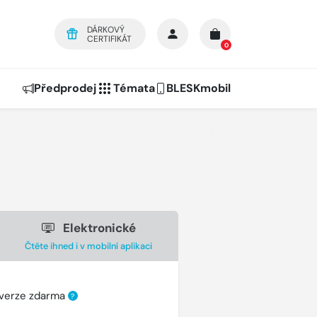
DÁRKOVÝ
CERTIFIKÁT
0
Předprodej
Témata
BLESKmobil
Elektronické
Čtěte ihned i v mobilní aplikaci
 verze zdarma
?