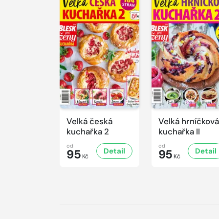
Velká česká
Velká hrníčková
kuchařka 2
kuchařka II
od
od
Detail
Detail
95
95
Kč
Kč