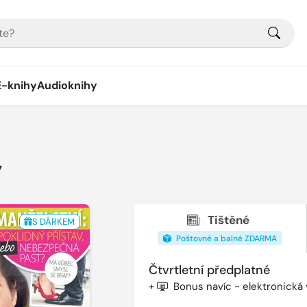
E-knihy
Audioknihy
y
Tištěné
S DÁRKEM
Poštovné a balné ZDARMA
Čtvrtletní předplatné
+
Bonus navíc - elektronická