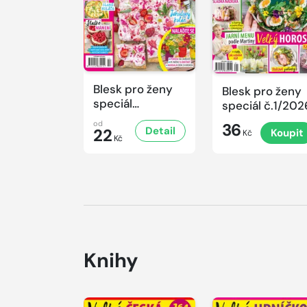
Blesk pro ženy
Blesk pro ženy
speciál
speciál č.1/202
č.2/2026
od
36
Detail
22
Koupit
Kč
Kč
Knihy