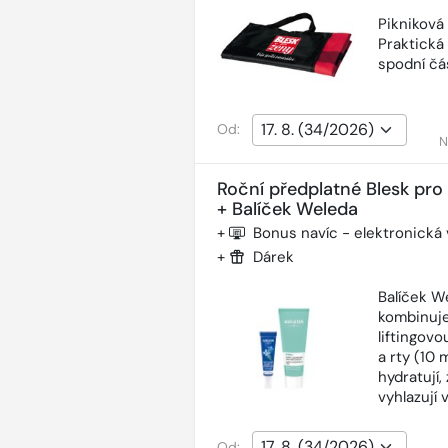
Pikniková
Praktická
spodní čás
Od:
N
Roční předplatné Blesk pro
+ Balíček Weleda
+
Bonus navíc - elektronická
+
Dárek
Balíček W
kombinuje
liftingov
a rty (10 
hydratují,
vyhlazují 
Od: