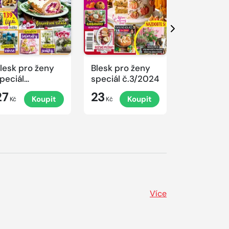
Další
lesk pro ženy
Blesk pro ženy
Blesk pro 
peciál
speciál č.3/2024
speciál
.4/2024
č.2/2024
27
23
23
Koupit
Koupit
K
rovoněné
Kč
Kč
Kč
ánoce
Více