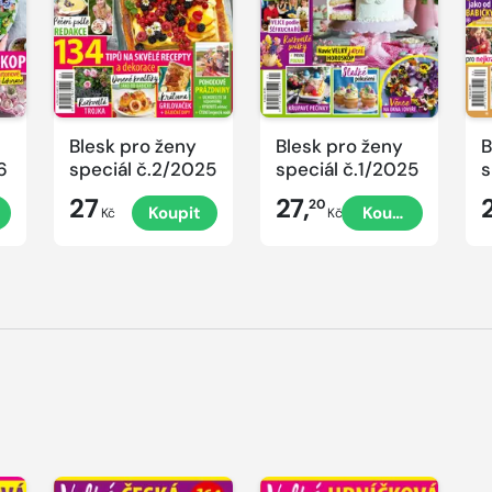
Blesk pro ženy
Blesk pro ženy
B
6
speciál č.2/2025
speciál č.1/2025
s
č
27
27,
20
Koupit
Koupit
P
Kč
Kč
V