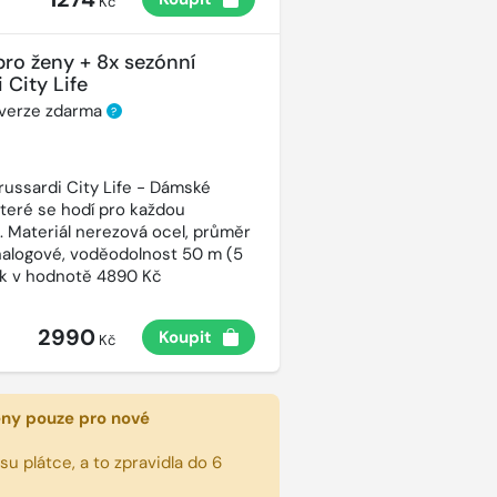
Kč
pro ženy + 8x sezónní
 City Life
 verze zdarma
?
russardi City Life - Dámské
které se hodí pro každou
t. Materiál nerezová ocel, průměr
alogové, voděodolnost 50 m (5
ek v hodnotě 4890 Kč
2990
Koupit
Kč
eny pouze pro nové
u plátce, a to zpravidla do 6