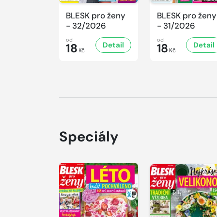
BLESK pro ženy
BLESK pro ženy
- 32/2026
- 31/2026
od
od
Detail
Detail
18
18
Kč
Kč
Speciály