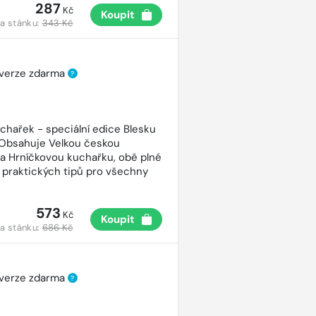
287
Kč
Koupit
a stánku:
343 Kč
 verze zdarma
?
uchařek - speciální edice Blesku
 Obsahuje Velkou českou
a Hrníčkovou kuchařku, obě plné
 praktických tipů pro všechny
573
Kč
Koupit
a stánku:
686 Kč
 verze zdarma
?