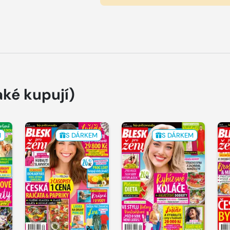
aké kupují)
M
S DÁRKEM
S DÁRKEM