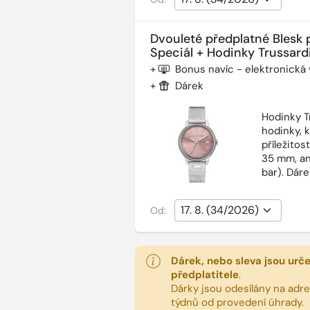
Dvouleté předplatné Blesk 
Speciál + Hodinky Trussardi
+
Bonus navíc - elektronická
+
Dárek
Hodinky T
hodinky, 
příležitos
35 mm, an
bar). Dár
Od:
Dárek, nebo sleva jsou urč
předplatitele
.
Dárky jsou odesílány na adres
týdnů od provedení úhrady.