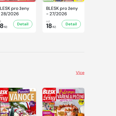
LESK pro ženy
BLESK pro ženy
BLESK pro
 28/2026
- 27/2026
- 26/2026
d
od
od
Detail
Detail
D
18
18
18
Kč
Kč
Kč
Více