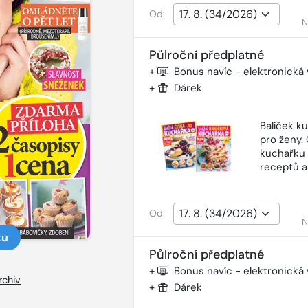
Od:
N
Půlroční předplatné
+
Bonus navíc - elektronická
+
Dárek
Balíček k
pro ženy.
kuchařku 
receptů a
Od:
N
ku
Půlroční předplatné
+
Bonus navíc - elektronická
rchiv
+
Dárek