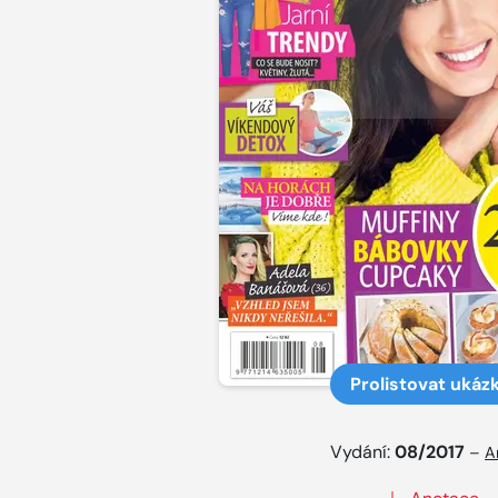
Prolistovat ukáz
Vydání:
08/2017
–
A