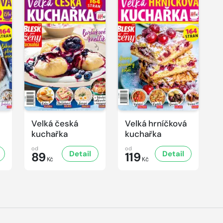
Velká česká
Velká hrníčková
kuchařka
kuchařka
od
od
Detail
Detail
89
119
Kč
Kč