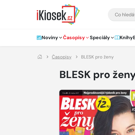
Přejít na hlavní obsah
VYHLEDÁVÁNÍ
Hlavní navigace
Noviny
Časopisy
Speciály
Knihy
Časopisy
BLESK pro ženy
BLESK pro žen