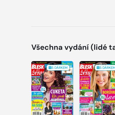
Všechna vydání
(lidé t
S DÁRKEM
S DÁRKE