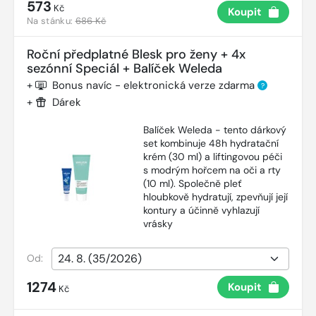
573
Kč
Koupit
Na stánku:
686 Kč
Roční předplatné Blesk pro ženy + 4x
sezónní Speciál + Balíček Weleda
+
Bonus navíc - elektronická verze zdarma
?
+
Dárek
Balíček Weleda - tento dárkový
set kombinuje 48h hydratační
krém (30 ml) a liftingovou péči
s modrým hořcem na oči a rty
(10 ml). Společně pleť
hloubkově hydratují, zpevňují její
kontury a účinně vyhlazují
vrásky
Od:
1274
Koupit
Kč