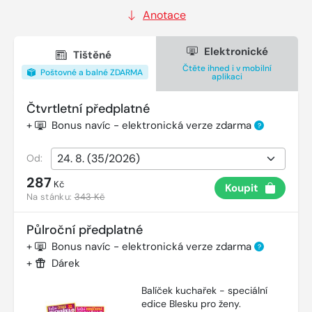
Anotace
Elektronické
Tištěné
Čtěte ihned i v mobilní
Poštovné a balné ZDARMA
aplikaci
Čtvrtletní předplatné
+
Bonus navíc - elektronická verze zdarma
?
Od:
287
Kč
Koupit
Na stánku:
343 Kč
Půlroční předplatné
+
Bonus navíc - elektronická verze zdarma
?
+
Dárek
Balíček kuchařek - speciální
edice Blesku pro ženy.