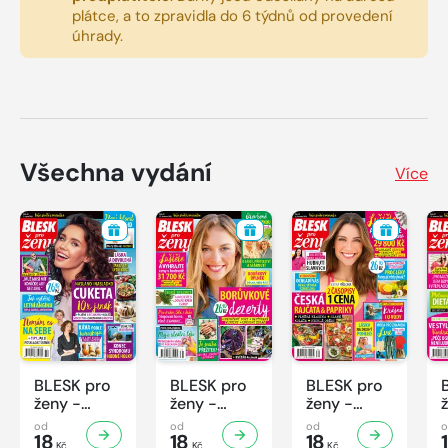
plátce, a to zpravidla do 6 týdnů od provedení
úhrady.
Všechna vydání
Více
BLESK pro
BLESK pro
BLESK pro
ženy -
ženy -
ženy -
32/2026
31/2026
30/2026
od
od
od
18
18
18
Kč
Kč
Kč