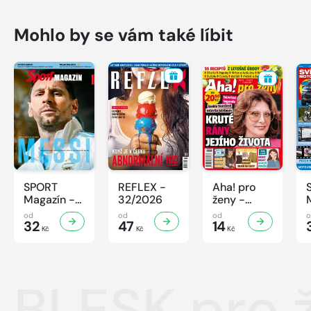
Mohlo by se vám také líbit
SPORT
REFLEX -
Aha! pro
Magazín -
32/2026
ženy -
32/2026
32/2026
od
od
od
32
47
14
Kč
Kč
Kč
BLESK pro 