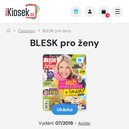
Přejít na hlavní obsah
0
Časopisy
BLESK pro ženy
BLESK pro ženy
Ukázka
Vydání:
07/2018
–
Archiv