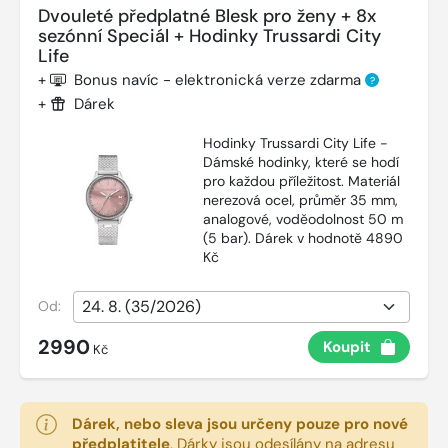
Dvouleté předplatné Blesk pro ženy + 8x
sezónní Speciál + Hodinky Trussardi City
Life
+
Bonus navíc - elektronická verze zdarma
?
+
Dárek
Hodinky Trussardi City Life -
Dámské hodinky, které se hodí
pro každou příležitost. Materiál
nerezová ocel, průměr 35 mm,
analogové, voděodolnost 50 m
(5 bar). Dárek v hodnotě 4890
Kč
Od:
2990
Koupit
Kč
Dárek, nebo sleva jsou určeny pouze pro nové
předplatitele
.
Dárky jsou odesílány na adresu