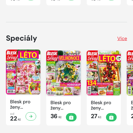
Speciály
Více
Blesk pro
Blesk pro
Blesk pro
ženy
ženy
ženy
speciál
speciál
speciál
od
36
27
č.2/2026
22
Kč
Kč
č.1/2026
č.2/2025
Kč