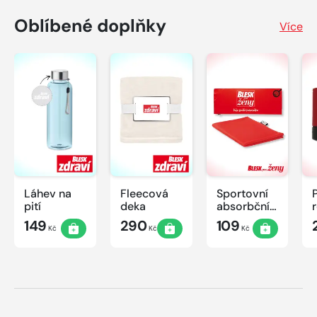
Oblíbené doplňky
Více
Láhev na
Fleecová
Sportovní
pití
deka
absorbční
ručník
149
290
109
Kč
Kč
Kč