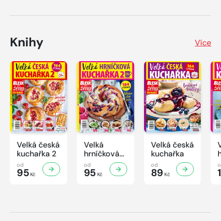
Knihy
Více
Velká česká
Velká
Velká česká
kuchařka 2
hrníčková
kuchařka
kuchařka II
od
od
od
95
95
89
Kč
Kč
Kč