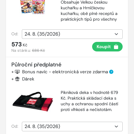
Obsahuje Velkou českou
kuchařku a Hrníčkovou
kuchařku, obě plné receptů a
praktických tipů pro všechny
Od:
573
Kč
Koupit
Na stánku:
686 Kč
Půlroční předplatné
+
Bonus navíc - elektronická verze zdarma
?
+
Dárek
Pikniková deka v hodnotě 679
Kč. Praktická skládací deka s
uchy a ochranou spodní částí
proti vlhkosti a nečistotám.
Od: