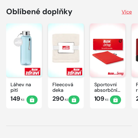
Oblíbené doplňky
Více
Láhev na
Fleecová
Sportovní
pití
deka
absorbční
ručník
149
290
109
Kč
Kč
Kč