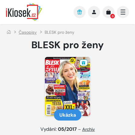
Přejít na hlavní obsah
0
Časopisy
BLESK pro ženy
BLESK pro ženy
Ukázka
Vydání:
05/2017
–
Archiv