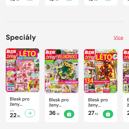
Speciály
Více
Blesk pro
Blesk pro
Blesk pro
ženy
ženy
ženy
speciál
speciál
speciál
od
36
27
č.2/2026
22
Kč
Kč
č.1/2026
č.2/2025
Kč