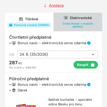
Anotace
Elektronické
Tištěné
Čtěte ihned i v mobilní
Poštovné a balné ZDARMA
aplikaci
Čtvrtletní předplatné
+
Bonus navíc - elektronická verze zdarma
?
Od:
287
Kč
Koupit
Na stánku:
343 Kč
Půlroční předplatné
+
Bonus navíc - elektronická verze zdarma
?
+
Dárek
Balíček kuchařek - speciální
edice Blesku pro ženy.