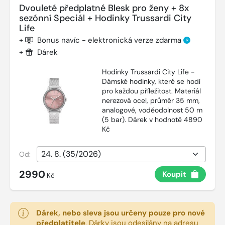
Dvouleté předplatné Blesk pro ženy + 8x
sezónní Speciál + Hodinky Trussardi City
Life
+
Bonus navíc - elektronická verze zdarma
?
+
Dárek
Hodinky Trussardi City Life -
Dámské hodinky, které se hodí
pro každou příležitost. Materiál
nerezová ocel, průměr 35 mm,
analogové, voděodolnost 50 m
(5 bar). Dárek v hodnotě 4890
Kč
Od:
2990
Koupit
Kč
Dárek, nebo sleva jsou určeny pouze pro nové
předplatitele
.
Dárky jsou odesílány na adresu