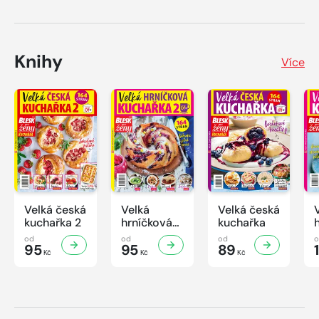
Knihy
Více
Velká česká
Velká
Velká česká
kuchařka 2
hrníčková
kuchařka
kuchařka II
od
od
od
95
95
89
Kč
Kč
Kč