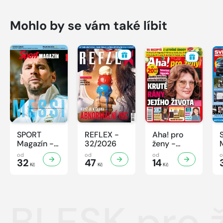
Mohlo by se vám také líbit
SPORT
REFLEX -
Aha! pro
Magazín -
32/2026
ženy -
32/2026
32/2026
od
od
od
32
47
14
Kč
Kč
Kč
BLESK pro 