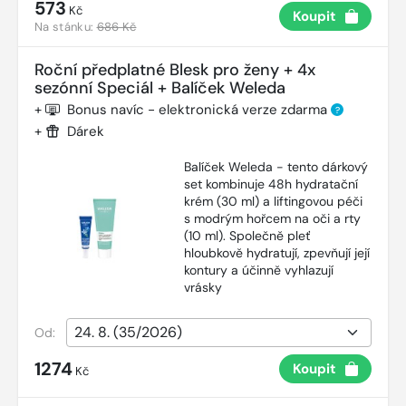
573
Kč
Koupit
Na stánku:
686 Kč
Roční předplatné Blesk pro ženy + 4x
sezónní Speciál + Balíček Weleda
+
Bonus navíc - elektronická verze zdarma
?
+
Dárek
Balíček Weleda - tento dárkový
set kombinuje 48h hydratační
krém (30 ml) a liftingovou péči
s modrým hořcem na oči a rty
(10 ml). Společně pleť
hloubkově hydratují, zpevňují její
kontury a účinně vyhlazují
vrásky
Od:
1274
Koupit
Kč