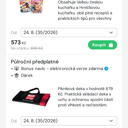
Obsahuje Velkou českou
kuchařku a Hrníčkovou
kuchařku, obě plné receptů a
praktických tipů pro všechny
Od:
573
Kč
Koupit
Na stánku:
686 Kč
Půlroční předplatné
+
Bonus navíc - elektronická verze zdarma
?
+
Dárek
Pikniková deka v hodnotě 679
Kč. Praktická skládací deka s
uchy a ochranou spodní částí
proti vlhkosti a nečistotám.
Od: