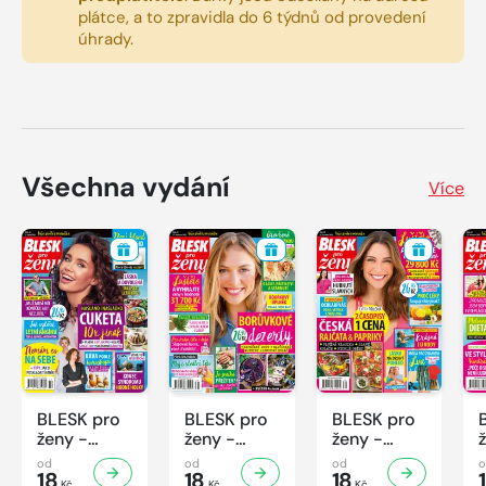
plátce, a to zpravidla do 6 týdnů od provedení
úhrady.
Všechna vydání
Více
BLESK pro
BLESK pro
BLESK pro
ženy -
ženy -
ženy -
32/2026
31/2026
30/2026
od
od
od
18
18
18
Kč
Kč
Kč