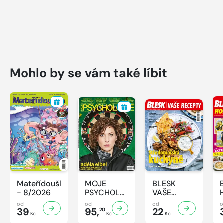
Mohlo by se vám také líbit
Mateřídouška
MOJE
BLESK
- 8/2026
PSYCHOLOGIE
VAŠE
- 8/2026
RECEPTY -
od
od
od
39
95,
8/2026
22
20
Kč
Kč
Kč