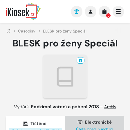
Přejít na hlavní obsah
0
Časopisy
BLESK pro ženy Speciál
BLESK pro ženy Speciál
Vydání:
Podzimní vaření a pečení 2018
–
Archiv
Elektronické
Tištěné
Čtěte ihned i v mobilní