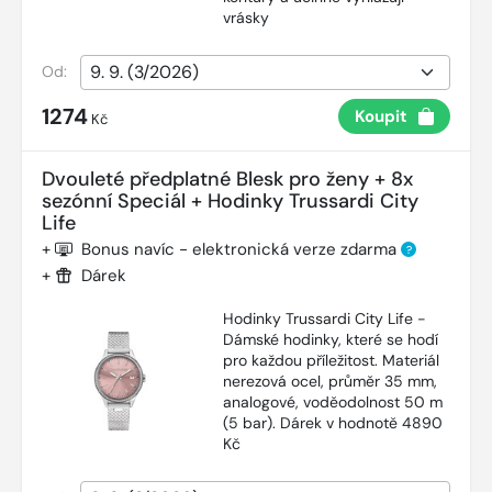
vrásky
Od:
1274
Koupit
Kč
Dvouleté předplatné Blesk pro ženy + 8x
sezónní Speciál + Hodinky Trussardi City
Life
+
Bonus navíc - elektronická verze zdarma
?
+
Dárek
Hodinky Trussardi City Life -
Dámské hodinky, které se hodí
pro každou příležitost. Materiál
nerezová ocel, průměr 35 mm,
analogové, voděodolnost 50 m
(5 bar). Dárek v hodnotě 4890
Kč