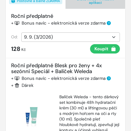
Poštovné a balné ZDARMA
aplikaci
Roční předplatné
+
Bonus navíc - elektronická verze zdarma
?
Od:
128
Koupit
Kč
Roční předplatné Blesk pro ženy + 4x
sezónní Speciál + Balíček Weleda
+
Bonus navíc - elektronická verze zdarma
?
+
Dárek
Balíček Weleda - tento dárkový
set kombinuje 48h hydratační
krém (30 ml) a liftingovou péči
s modrým hořcem na oči a rty
(10 ml). Společně pleť
hloubkově hydratují, zpevňují její
kontury a účinně vyhlazují