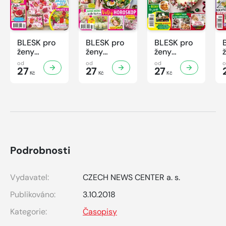
BLESK pro
BLESK pro
BLESK pro
ženy
ženy
ženy
Speciál -
Speciál -
Speciál -
od
od
od
2/2026
27
1/2026
27
4/2025
27
Kč
Kč
Kč
Podrobnosti
Vydavatel:
CZECH NEWS CENTER a. s.
Publikováno:
3.10.2018
Kategorie:
Časopisy