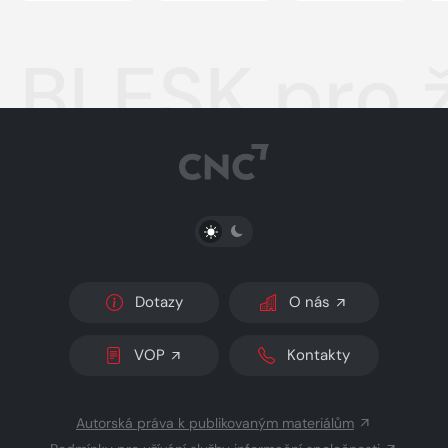
BLESK pro ž
PŘEPNOUT SVĚTLÝ/TMAVÝ REŽIM
Dotazy
O nás
VOP
Kontakty
Autorská práva k publikovaným materiálům