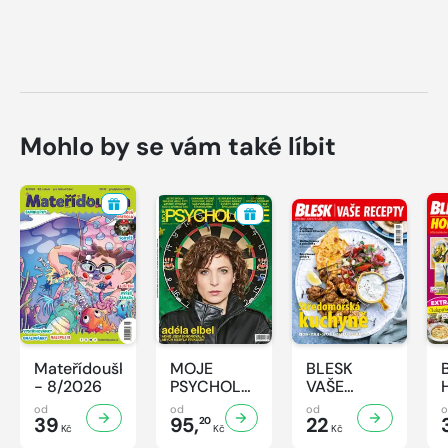
Mohlo by se vám také líbit
Mateřídouška
MOJE
BLESK
- 8/2026
PSYCHOLOGIE
VAŠE
- 8/2026
RECEPTY -
od
od
od
39
95,
8/2026
22
20
Kč
Kč
Kč