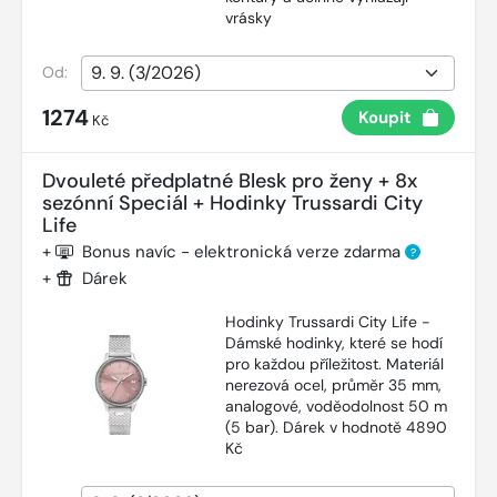
vrásky
Od:
1274
Koupit
Kč
Dvouleté předplatné Blesk pro ženy + 8x
sezónní Speciál + Hodinky Trussardi City
Life
+
Bonus navíc - elektronická verze zdarma
?
+
Dárek
Hodinky Trussardi City Life -
Dámské hodinky, které se hodí
pro každou příležitost. Materiál
nerezová ocel, průměr 35 mm,
analogové, voděodolnost 50 m
(5 bar). Dárek v hodnotě 4890
Kč