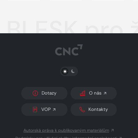
BLESK pro 
PŘEPNOUT SVĚTLÝ/TMAVÝ REŽIM
Dotazy
O nás
VOP
Kontakty
Autorská práva k publikovaným materiálům