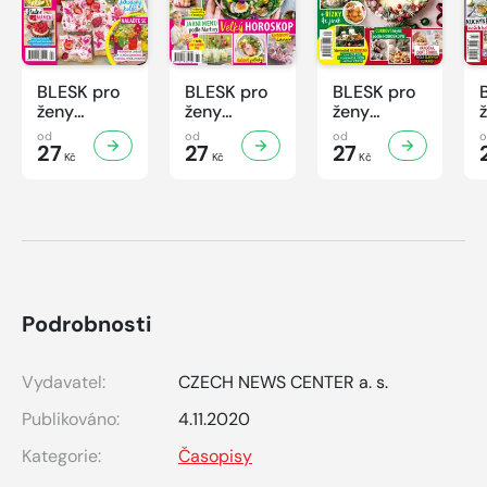
BLESK pro
BLESK pro
BLESK pro
ženy
ženy
ženy
Speciál -
Speciál -
Speciál -
od
od
od
2/2026
27
1/2026
27
4/2025
27
Kč
Kč
Kč
Podrobnosti
Vydavatel:
CZECH NEWS CENTER a. s.
Publikováno:
4.11.2020
Kategorie:
Časopisy