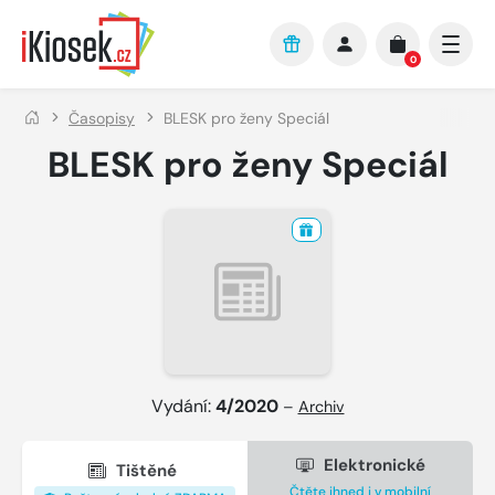
Přejít na hlavní obsah
0
Časopisy
BLESK pro ženy Speciál
BLESK pro ženy Speciál
Vydání:
4/2020
–
Archiv
Elektronické
Tištěné
Čtěte ihned i v mobilní