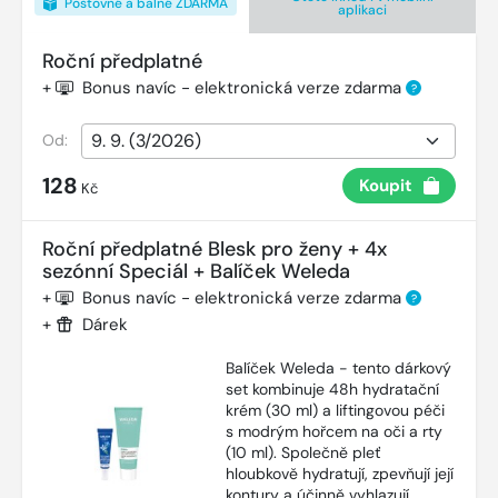
Poštovné a balné ZDARMA
aplikaci
Roční předplatné
+
Bonus navíc - elektronická verze zdarma
?
Od:
128
Koupit
Kč
Roční předplatné Blesk pro ženy + 4x
sezónní Speciál + Balíček Weleda
+
Bonus navíc - elektronická verze zdarma
?
+
Dárek
Balíček Weleda - tento dárkový
set kombinuje 48h hydratační
krém (30 ml) a liftingovou péči
s modrým hořcem na oči a rty
(10 ml). Společně pleť
hloubkově hydratují, zpevňují její
kontury a účinně vyhlazují