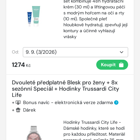
set kombinuje 48h hydratační
krém (30 ml) a liftingovou péči
s modrým hořcem na oči a rty
(10 ml). Společně pleť
hloubkově hydratují, zpevňují její
kontury a účinně vyhlazují
vrásky
Od:
1274
Koupit
Kč
Dvouleté předplatné Blesk pro ženy + 8x
sezónní Speciál + Hodinky Trussardi City
Life
+
Bonus navíc - elektronická verze zdarma
?
+
Dárek
Hodinky Trussardi City Life -
Dámské hodinky, které se hodí
pro každou příležitost. Materiál
nerezová ocel, průměr 35 mm,