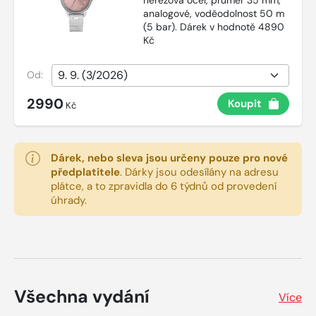
analogové, voděodolnost 50 m
(5 bar). Dárek v hodnotě 4890
Kč
Od:
2990
Koupit
Kč
Dárek, nebo sleva jsou určeny pouze pro nové
předplatitele
.
Dárky jsou odesílány na adresu
plátce, a to zpravidla do 6 týdnů od provedení
úhrady.
Všechna vydání
Více