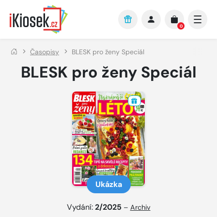
Přejít na hlavní obsah
0
Časopisy
BLESK pro ženy Speciál
BLESK pro ženy Speciál
Ukázka
Vydání:
2/2025
–
Archiv