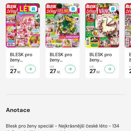
BLESK pro
BLESK pro
BLESK pro
ženy
ženy
ženy
Speciál -
Speciál -
Speciál -
od
od
od
2/2026
27
1/2026
27
4/2025
27
Kč
Kč
Kč
Anotace
Blesk pro ženy speciál - Nejkrásnější české léto - 134