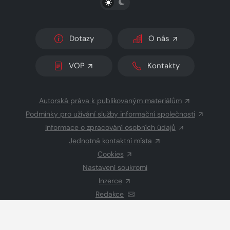
Dotazy
O nás
VOP
Kontakty
Autorská práva k publikovaným materiálům
Podmínky pro užívání služby informační společnosti
Informace o zpracování osobních údajů
Jednotná kontaktní místa
Cookies
Nastavení soukromí
Inzerce
Redakce