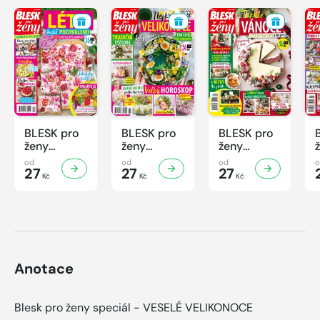
BLESK pro
BLESK pro
BLESK pro
ženy
ženy
ženy
Speciál -
Speciál -
Speciál -
od
od
od
2/2026
27
1/2026
27
4/2025
27
Kč
Kč
Kč
Anotace
Blesk pro ženy speciál - VESELÉ VELIKONOCE