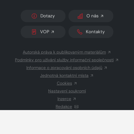
Dotazy
O nás
VOP
Kontakty
Autorská práva k publikovaným materiálům
Podmínky pro užívání služby informační společnosti
Informace o zpracování osobních údajů
Jednotná kontaktní místa
Cookies
Nastavení soukromí
Inzerce
Redakce
© 2026 Copyright
CZECH NEWS CENTER a.s.
a dodavatelé