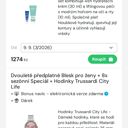
set kombinuje 48h hydratační
krém (30 ml) a liftingovou péči
s modrým hořcem na oči a rty
(10 ml). Společně pleť
hloubkově hydratují, zpevňují její
kontury a účinně vyhlazují
vrásky
Od:
1274
Koupit
Kč
Dvouleté předplatné Blesk pro ženy + 8x
sezónní Speciál + Hodinky Trussardi City
Life
+
Bonus navíc - elektronická verze zdarma
?
+
Dárek
Hodinky Trussardi City Life -
Dámské hodinky, které se hodí
pro každou příležitost. Materiál
nerezová ocel, průměr 35 mm,