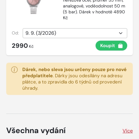
analogové, voděodolnost 50 m
(5 bar). Dárek v hodnotě 4890
Kč
Od:
2990
Koupit
Kč
Dárek, nebo sleva jsou určeny pouze pro nové
předplatitele
.
Dárky jsou odesílány na adresu
plátce, a to zpravidla do 6 týdnů od provedení
úhrady.
Všechna vydání
Více