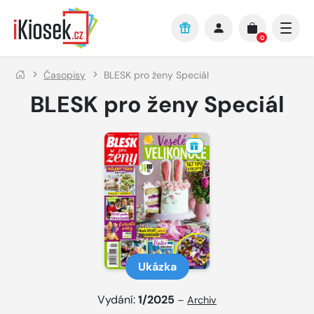
Přejít na hlavní obsah
0
Časopisy
BLESK pro ženy Speciál
BLESK pro ženy Speciál
Ukázka
Vydání:
1/2025
–
Archiv