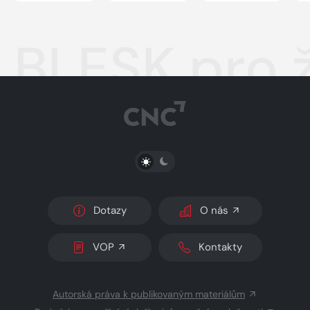
BLESK pro 
PŘEPNOUT SVĚTLÝ/TMAVÝ REŽIM
Dotazy
O nás
VOP
Kontakty
Autorská práva k publikovaným materiálům