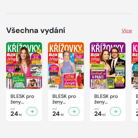
Všechna vydání
Více
BLESK pro
BLESK pro
BLESK pro
ženy
ženy
ženy
KŘÍŽOVKY
KŘÍŽOVKY
KŘÍŽOVKY
od
od
od
- 8/2026
24
- 7/2026
24
- 6/2026
24
Kč
Kč
Kč