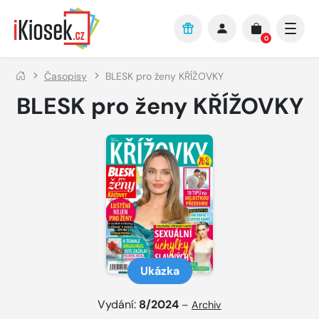
Přejít na hlavní obsah
0
Časopisy
BLESK pro ženy KŘÍŽOVKY
BLESK pro ženy KŘÍŽOVKY
Ukázka
Vydání:
8/2024
–
Archiv