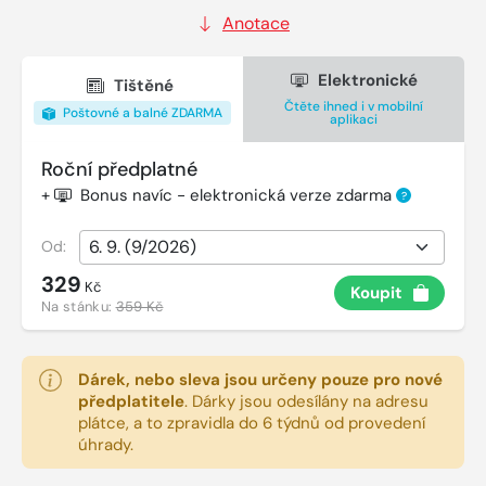
Anotace
Elektronické
Tištěné
Čtěte ihned i v mobilní
Poštovné a balné ZDARMA
aplikaci
Roční předplatné
+
Bonus navíc - elektronická verze zdarma
?
Od:
329
Kč
Koupit
Na stánku:
359 Kč
Dárek, nebo sleva jsou určeny pouze pro nové
předplatitele
.
Dárky jsou odesílány na adresu
plátce, a to zpravidla do 6 týdnů od provedení
úhrady.