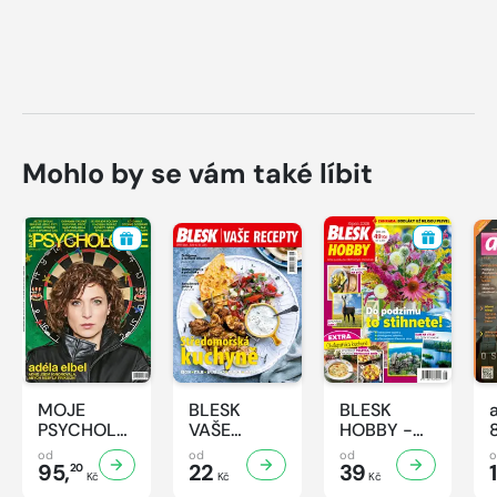
Mohlo by se vám také líbit
MOJE
BLESK
BLESK
PSYCHOLOGIE
VAŠE
HOBBY -
- 8/2026
RECEPTY -
8/2026
od
od
od
95,
8/2026
22
39
1
20
Kč
Kč
Kč