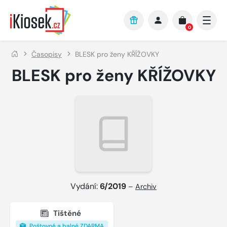
Přejít na hlavní obsah
0
Časopisy
BLESK pro ženy KŘÍŽOVKY
BLESK pro ženy KŘÍŽOVKY
Vydání:
6/2019
–
Archiv
Tištěné
Poštovné a balné ZDARMA