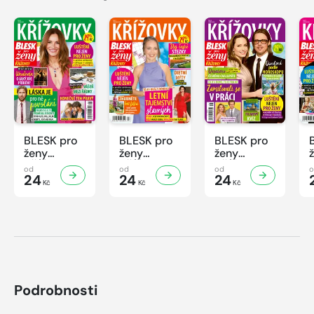
BLESK pro
BLESK pro
BLESK pro
ženy
ženy
ženy
KŘÍŽOVKY
KŘÍŽOVKY
KŘÍŽOVKY
od
od
od
- 8/2026
24
- 7/2026
24
- 6/2026
24
Kč
Kč
Kč
Podrobnosti