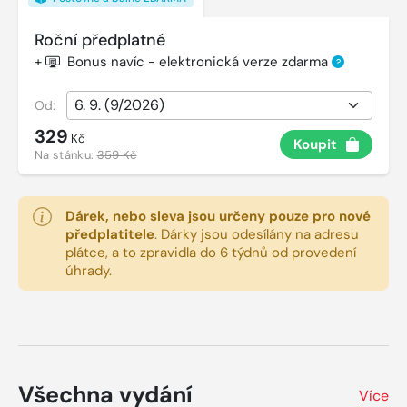
Roční předplatné
+
Bonus navíc - elektronická verze zdarma
?
Od:
329
Kč
Koupit
Na stánku:
359 Kč
Dárek, nebo sleva jsou určeny pouze pro nové
předplatitele
.
Dárky jsou odesílány na adresu
plátce, a to zpravidla do 6 týdnů od provedení
úhrady.
Všechna vydání
Více