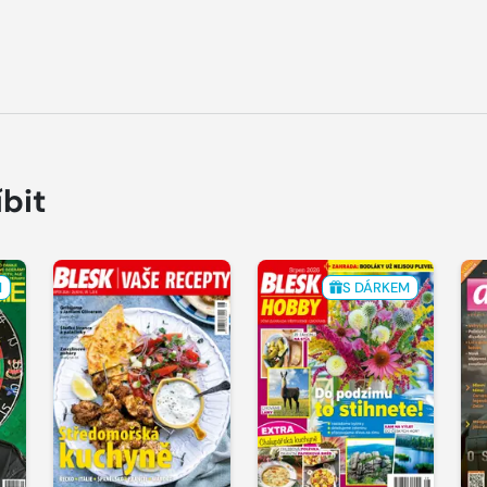
íbit
M
S DÁRKEM