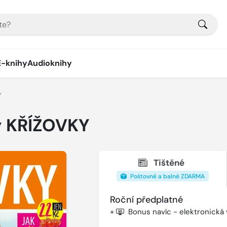
E-knihy
Audioknihy
Y
y KŘÍŽOVKY
Tištěné
Poštovné a balné ZDARMA
Roční předplatné
+
Bonus navíc - elektronická