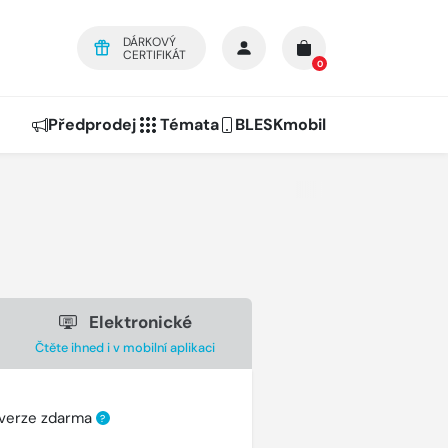
DÁRKOVÝ
CERTIFIKÁT
0
Předprodej
Témata
BLESKmobil
Elektronické
Čtěte ihned i v mobilní aplikaci
 verze zdarma
?