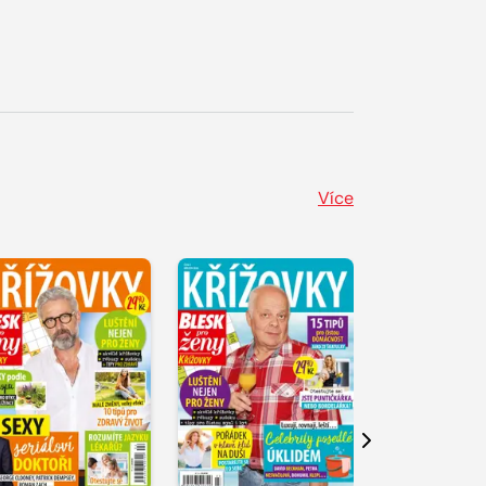
Více
Další