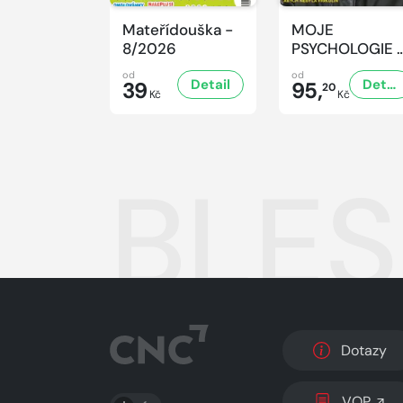
Mateřídouška -
MOJE
8/2026
PSYCHOLOGIE 
8/2026
od
od
Detail
Detail
39
95,
20
Kč
Kč
BLES
Dotazy
PŘEPNOUT SVĚTLÝ/TMAVÝ REŽIM
VOP