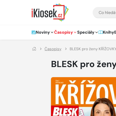
Přejít na hlavní obsah
VYHLEDÁVÁNÍ
Hlavní navigace
Noviny
Časopisy
Speciály
Knihy
Časopisy
BLESK pro ženy KŘÍŽOVK
BLESK pro žen