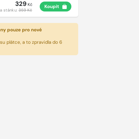
329
Kč
Koupit
a stánku:
359 Kč
eny pouze pro nové
u plátce, a to zpravidla do 6