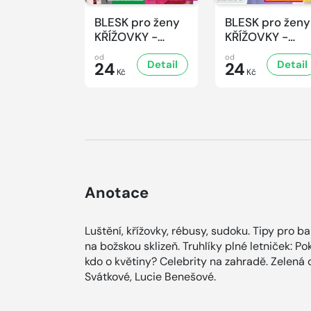
BLESK pro ženy
BLESK pro ženy
KŘÍŽOVKY -
KŘÍŽOVKY -
8/2026
7/2026
od
od
Detail
Detail
24
24
Kč
Kč
Anotace
Luštění, křížovky, rébusy, sudoku. Tipy pro b
na božskou sklizeň. Truhlíky plné letniček: Po
kdo o květiny? Celebrity na zahradě. Zelená
Svátkové, Lucie Benešové.