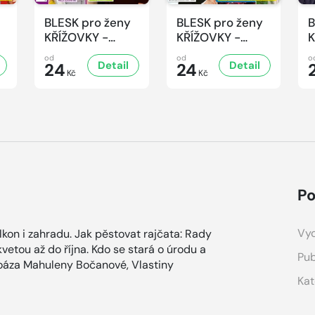
BLESK pro ženy
BLESK pro ženy
B
KŘÍŽOVKY -
KŘÍŽOVKY -
K
6/2026
5/2026
od
od
o
Detail
Detail
24
24
Kč
Kč
Po
Vyd
alkon i zahradu. Jak pěstovat rajčata: Rady
kvetou až do října. Kdo se stará o úrodu a
Pub
 oáza Mahuleny Bočanové, Vlastiny
Kat