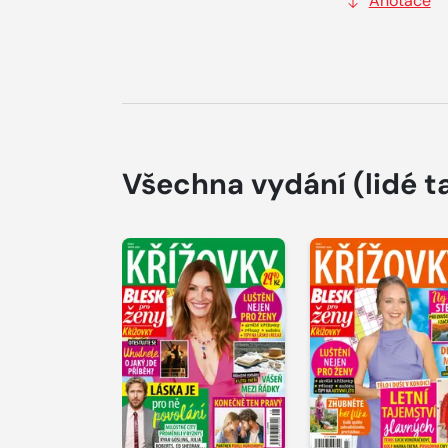
Anotace
Všechna vydání
(lidé t