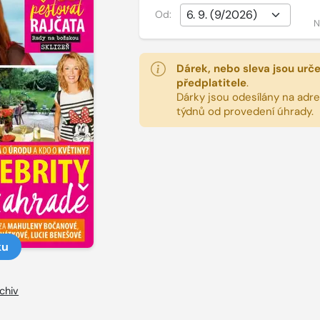
Od:
N
Dárek, nebo sleva jsou urč
předplatitele
.
Dárky jsou odesílány na adres
týdnů od provedení úhrady.
ku
chiv