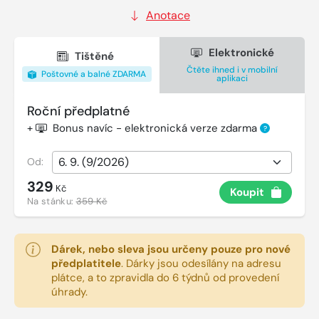
Anotace
Elektronické
Tištěné
Čtěte ihned i v mobilní
Poštovné a balné ZDARMA
aplikaci
Roční předplatné
+
Bonus navíc - elektronická verze zdarma
?
Od:
329
Kč
Koupit
Na stánku:
359 Kč
Dárek, nebo sleva jsou určeny pouze pro nové
předplatitele
.
Dárky jsou odesílány na adresu
plátce, a to zpravidla do 6 týdnů od provedení
úhrady.