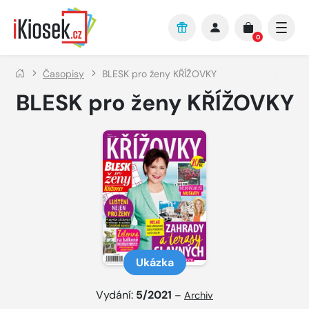
Přejít na hlavní obsah
0
Časopisy
BLESK pro ženy KŘÍŽOVKY
BLESK pro ženy KŘÍŽOVKY
Ukázka
Vydání:
5/2021
–
Archiv