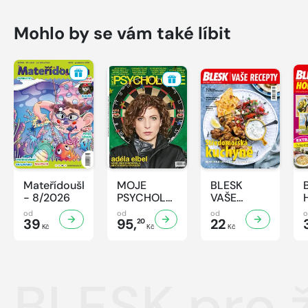
Mohlo by se vám také líbit
Mateřídouška
MOJE
BLESK
- 8/2026
PSYCHOLOGIE
VAŠE
- 8/2026
RECEPTY -
od
od
od
39
95,
8/2026
22
20
Kč
Kč
Kč
BLESK pro 