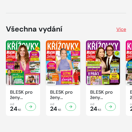
Všechna vydání
Více
BLESK pro
BLESK pro
BLESK pro
ženy
ženy
ženy
KŘÍŽOVKY
KŘÍŽOVKY
KŘÍŽOVKY
od
od
od
- 8/2026
24
- 7/2026
24
- 6/2026
24
Kč
Kč
Kč