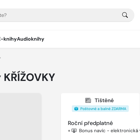
E-knihy
Audioknihy
Y
y KŘÍŽOVKY
Tištěné
Poštovné a balné ZDARMA
Roční předplatné
+
Bonus navíc - elektronická