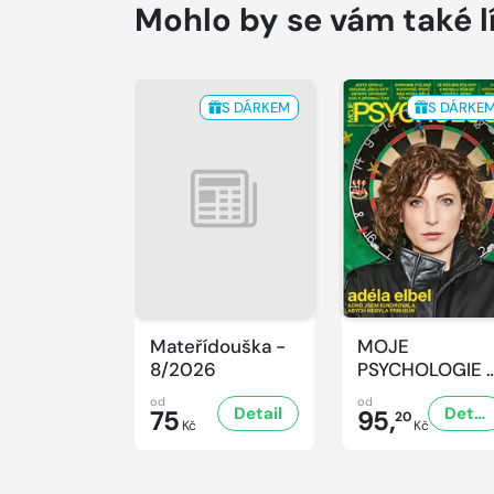
Mohlo by se vám také l
S DÁRKEM
S DÁRKE
Mateřídouška -
MOJE
8/2026
PSYCHOLOGIE 
8/2026
od
od
Detail
Detail
75
95,
20
Kč
Kč