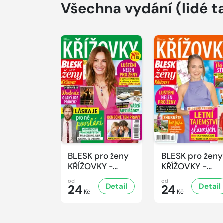
Všechna vydání
(lidé t
BLESK pro ženy
BLESK pro ženy
KŘÍŽOVKY -
KŘÍŽOVKY -
8/2026
7/2026
od
od
Detail
Detail
24
24
Kč
Kč