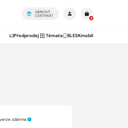
DÁRKOVÝ
CERTIFIKÁT
0
Předprodej
Témata
BLESKmobil
 verze zdarma
?