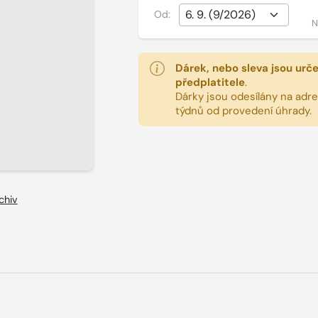
Od:
N
Dárek, nebo sleva jsou urč
předplatitele
.
Dárky jsou odesílány na adres
týdnů od provedení úhrady.
chiv