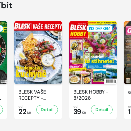
íbit
M
S DÁRKEM
BLESK VAŠE
BLESK HOBBY -
a
-
RECEPTY -
8/2026
8/2026
od
od
o
Detail
Detail
22
39
1
Kč
Kč