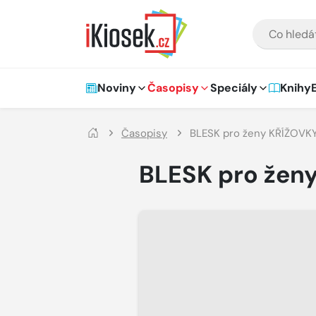
Přejít na hlavní obsah
VYHLEDÁVÁNÍ
Hlavní navigace
Noviny
Časopisy
Speciály
Knihy
Časopisy
BLESK pro ženy KŘÍŽOVK
BLESK pro žen