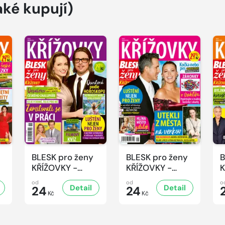
aké kupují)
BLESK pro ženy
BLESK pro ženy
B
KŘÍŽOVKY -
KŘÍŽOVKY -
K
6/2026
5/2026
od
od
o
Detail
Detail
24
24
Kč
Kč