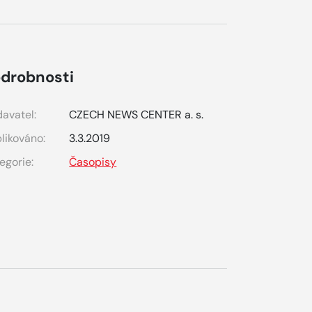
drobnosti
avatel:
CZECH NEWS CENTER a. s.
likováno:
3.3.2019
egorie:
Časopisy