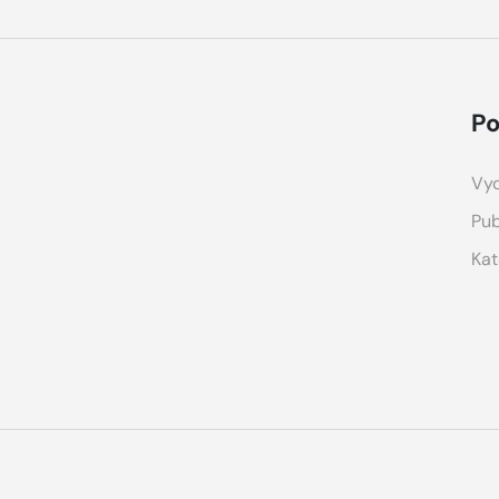
Po
Vyd
Pub
Kat