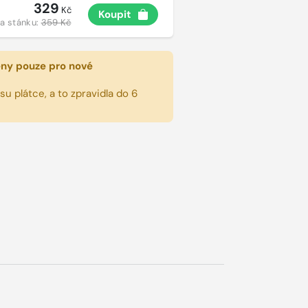
329
Kč
Koupit
a stánku:
359 Kč
eny pouze pro nové
u plátce, a to zpravidla do 6