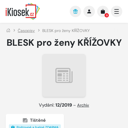
Přejít na hlavní obsah
0
Časopisy
BLESK pro ženy KŘÍŽOVKY
BLESK pro ženy KŘÍŽOVKY
Vydání:
12/2019
–
Archiv
Tištěné
Poštovné a balné ZDARMA