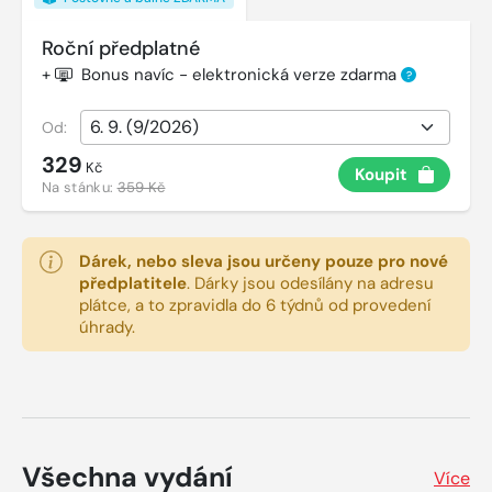
Roční předplatné
+
Bonus navíc - elektronická verze zdarma
?
Od:
329
Kč
Koupit
Na stánku:
359 Kč
Dárek, nebo sleva jsou určeny pouze pro nové
předplatitele
.
Dárky jsou odesílány na adresu
plátce, a to zpravidla do 6 týdnů od provedení
úhrady.
Všechna vydání
Více