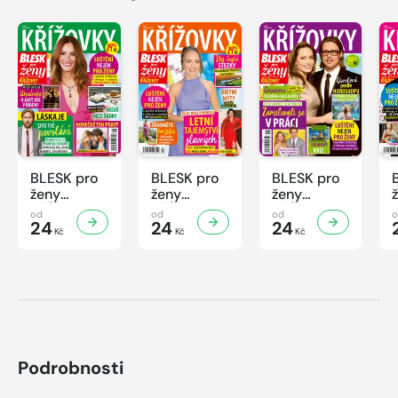
BLESK pro
BLESK pro
BLESK pro
ženy
ženy
ženy
KŘÍŽOVKY
KŘÍŽOVKY
KŘÍŽOVKY
od
od
od
- 8/2026
24
- 7/2026
24
- 6/2026
24
Kč
Kč
Kč
Podrobnosti