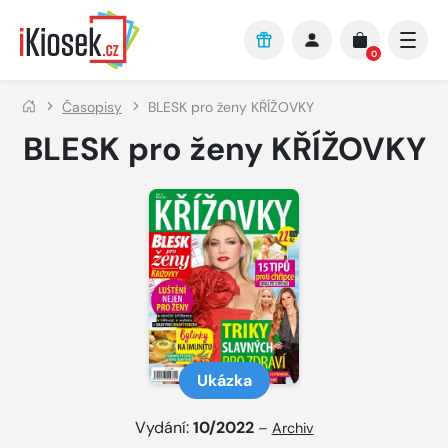
Přejít na hlavní obsah
0
Časopisy
BLESK pro ženy KŘÍŽOVKY
BLESK pro ženy KŘÍŽOVKY
Ukázka
Vydání:
10/2022
–
Archiv