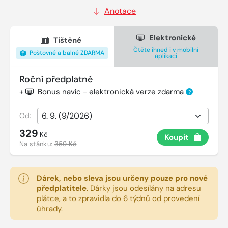
Anotace
Elektronické
Tištěné
Čtěte ihned i v mobilní
Poštovné a balné ZDARMA
aplikaci
Roční předplatné
+
Bonus navíc - elektronická verze zdarma
?
Od:
329
Kč
Koupit
Na stánku:
359 Kč
Dárek, nebo sleva jsou určeny pouze pro nové
předplatitele
.
Dárky jsou odesílány na adresu
plátce, a to zpravidla do 6 týdnů od provedení
úhrady.