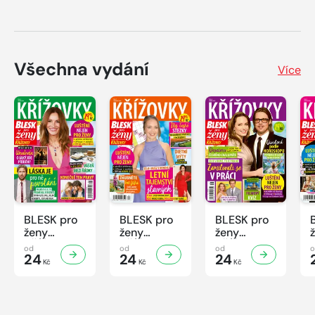
Všechna vydání
Více
BLESK pro
BLESK pro
BLESK pro
ženy
ženy
ženy
KŘÍŽOVKY
KŘÍŽOVKY
KŘÍŽOVKY
od
od
od
- 8/2026
24
- 7/2026
24
- 6/2026
24
Kč
Kč
Kč