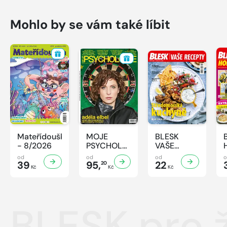
Mohlo by se vám také líbit
Mateřídouška
MOJE
BLESK
- 8/2026
PSYCHOLOGIE
VAŠE
- 8/2026
RECEPTY -
od
od
od
39
95,
8/2026
22
20
Kč
Kč
Kč
BLESK pro 