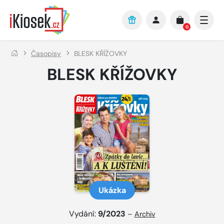
Přejít na hlavní obsah
0
Časopisy
BLESK KŘÍŽOVKY
BLESK KŘÍŽOVKY
Ukázka
Vydání:
9/2023
–
Archiv