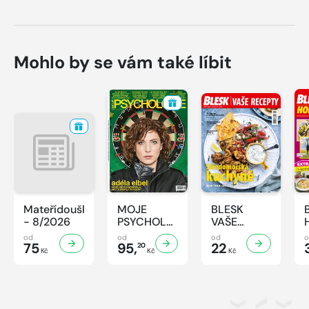
Mohlo by se vám také líbit
Mateřídouška
MOJE
BLESK
- 8/2026
PSYCHOLOGIE
VAŠE
- 8/2026
RECEPTY -
od
od
od
75
95,
8/2026
22
20
Kč
Kč
Kč