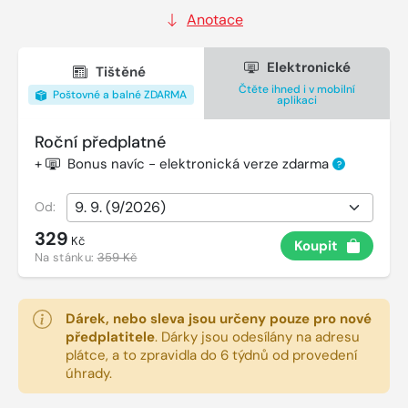
Anotace
Elektronické
Tištěné
Čtěte ihned i v mobilní
Poštovné a balné ZDARMA
aplikaci
Roční předplatné
+
Bonus navíc - elektronická verze zdarma
?
Od:
329
Kč
Koupit
Na stánku:
359 Kč
Dárek, nebo sleva jsou určeny pouze pro nové
předplatitele
.
Dárky jsou odesílány na adresu
plátce, a to zpravidla do 6 týdnů od provedení
úhrady.