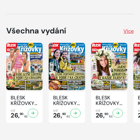
Všechna vydání
Více
BLESK
BLESK
BLESK
KŘÍŽOVKY
KŘÍŽOVKY
KŘÍŽOVKY
- 7/2026
- 6/2026
- 5/2026
od
od
od
26,
26,
26,
90
90
90
Kč
Kč
Kč