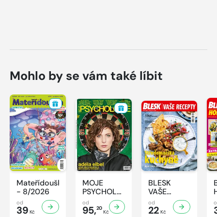
Mohlo by se vám také líbit
Mateřídouška
MOJE
BLESK
- 8/2026
PSYCHOLOGIE
VAŠE
- 8/2026
RECEPTY -
od
od
od
39
95,
8/2026
22
20
Kč
Kč
Kč