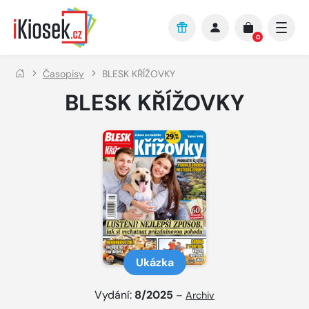
Přejít na hlavní obsah
0
Časopisy
BLESK KŘÍŽOVKY
BLESK KŘÍŽOVKY
Ukázka
Vydání:
8/2025
–
Archiv