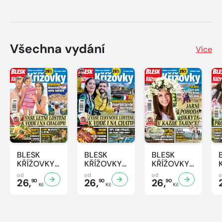
Všechna vydání
Více
BLESK
BLESK
BLESK
KŘÍŽOVKY
KŘÍŽOVKY
KŘÍŽOVKY
- 7/2026
- 6/2026
- 5/2026
od
od
od
26,
26,
26,
90
90
90
Kč
Kč
Kč