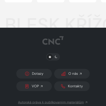
BLESK KŘÍŽ
PŘEPNOUT SVĚTLÝ/TMAVÝ REŽIM
Dotazy
O nás
VOP
Kontakty
Autorská práva k publikovaným materiálům