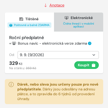
Anotace
Elektronické
Tištěné
Čtěte ihned i v mobilní
Poštovné a balné ZDARMA
aplikaci
Roční předplatné
+
Bonus navíc - elektronická verze zdarma
?
Od:
329
Kč
Koupit
Na stánku:
359 Kč
Dárek, nebo sleva jsou určeny pouze pro nové
předplatitele
.
Dárky jsou odesílány na adresu
plátce, a to zpravidla do 6 týdnů od provedení
úhrady.