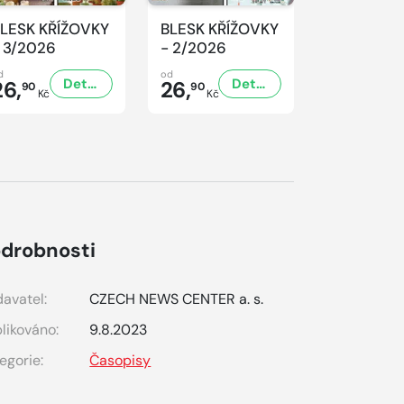
LESK KŘÍŽOVKY
BLESK KŘÍŽOVKY
BLESK KŘ
 3/2026
- 2/2026
- 1/2026
d
od
od
Detail
Detail
26,
26,
26,
90
90
90
Kč
Kč
Kč
drobnosti
avatel:
CZECH NEWS CENTER a. s.
likováno:
9.8.2023
egorie:
Časopisy