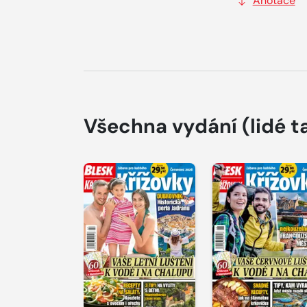
Anotace
Všechna vydání
(lidé t