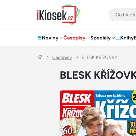
Přejít na hlavní obsah
VYHLEDÁVÁNÍ
Hlavní navigace
Noviny
Časopisy
Speciály
Knihy
Časopisy
BLESK KŘÍŽOVKY
BLESK KŘÍŽOV