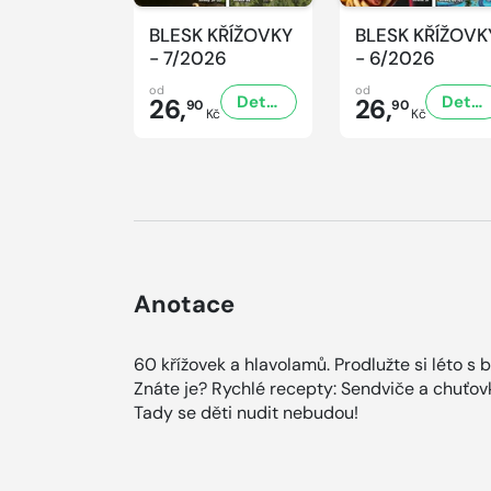
BLESK KŘÍŽOVKY
BLESK KŘÍŽOVK
- 7/2026
- 6/2026
od
od
Detail
Detail
26,
26,
90
90
Kč
Kč
Anotace
60 křížovek a hlavolamů. Prodlužte si léto s 
Znáte je? Rychlé recepty: Sendviče a chuťovk
Tady se děti nudit nebudou!