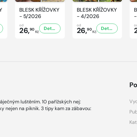
Y
BLESK KŘÍŽOVKY
BLESK KŘÍŽOVKY
B
- 5/2026
- 4/2026
-
od
od
o
Detail
Detail
26,
26,
90
90
Kč
Kč
Po
Vyd
báječným luštěním. 10 pařížských nej:
y nejen na piknik. 3 tipy kam za zábavou:
Pub
Kat