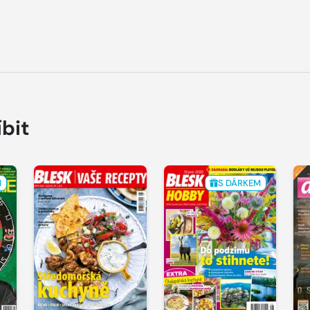
íbit
M
S DÁRKEM