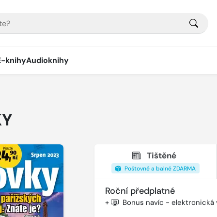
E-knihy
Audioknihy
KY
Tištěné
Poštovné a balné ZDARMA
Roční předplatné
+
Bonus navíc - elektronická