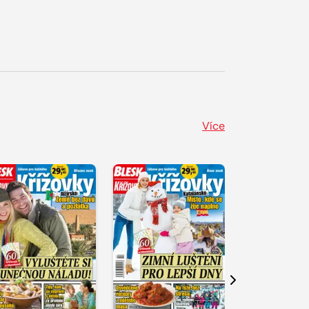
Více
Další