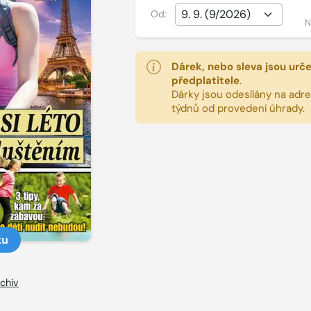
Od:
N
Dárek, nebo sleva jsou urč
předplatitele
.
Dárky jsou odesílány na adres
týdnů od provedení úhrady.
ku
chiv