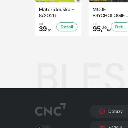
Mateřídouška -
MOJE
8/2026
PSYCHOLOGIE 
8/2026
od
od
Detail
Detail
39
95,
20
Kč
Kč
BLES
Dotazy
PŘEPNOUT SVĚTLÝ/TMAVÝ REŽIM
VOP