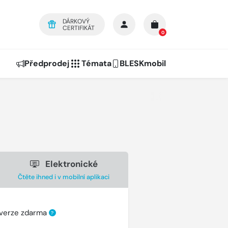
DÁRKOVÝ
CERTIFIKÁT
0
Předprodej
Témata
BLESKmobil
Elektronické
Čtěte ihned i v mobilní aplikaci
 verze zdarma
?