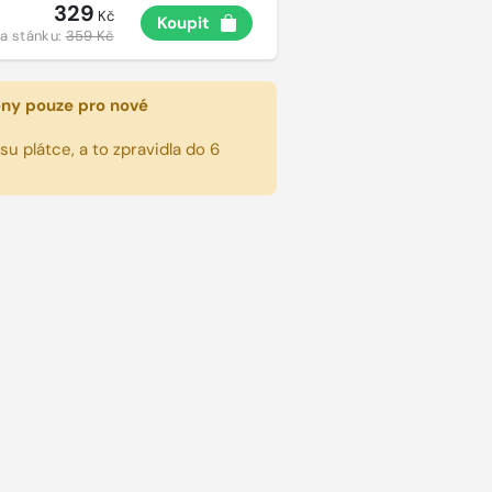
329
Kč
Koupit
a stánku:
359 Kč
eny pouze pro nové
u plátce, a to zpravidla do 6