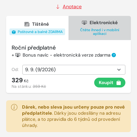
Anotace
Elektronické
Tištěné
Čtěte ihned i v mobilní
Poštovné a balné ZDARMA
aplikaci
Roční předplatné
+
Bonus navíc - elektronická verze zdarma
?
Od:
329
Kč
Koupit
Na stánku:
359 Kč
Dárek, nebo sleva jsou určeny pouze pro nové
předplatitele
.
Dárky jsou odesílány na adresu
plátce, a to zpravidla do 6 týdnů od provedení
úhrady.