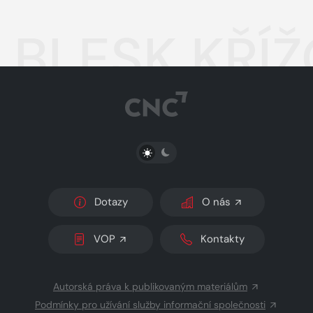
BLESK KŘÍŽ
PŘEPNOUT SVĚTLÝ/TMAVÝ REŽIM
Dotazy
O nás
VOP
Kontakty
Autorská práva k publikovaným materiálům
Podmínky pro užívání služby informační společnosti