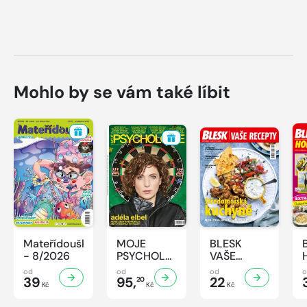
Mohlo by se vám také líbit
Mateřídouška
MOJE
BLESK
- 8/2026
PSYCHOLOGIE
VAŠE
- 8/2026
RECEPTY -
od
od
od
39
95,
8/2026
22
20
Kč
Kč
Kč