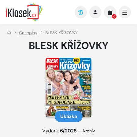
Přejít na hlavní obsah
0
Časopisy
BLESK KŘÍŽOVKY
BLESK KŘÍŽOVKY
Ukázka
Vydání:
6/2025
–
Archiv