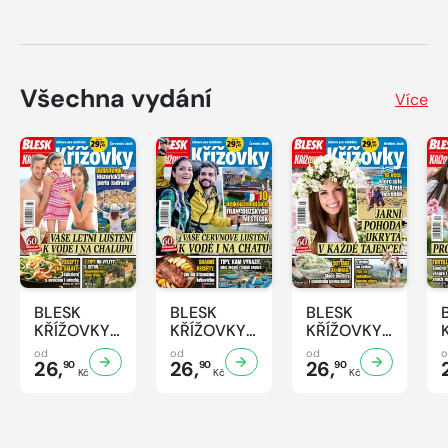
Všechna vydání
Více
BLESK
BLESK
BLESK
KŘÍŽOVKY
KŘÍŽOVKY
KŘÍŽOVKY
- 7/2026
- 6/2026
- 5/2026
od
od
od
26,
26,
26,
90
90
90
Kč
Kč
Kč