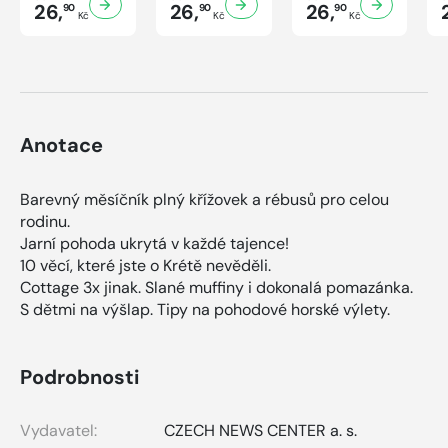
26,
26,
26,
90
90
90
Kč
Kč
Kč
Anotace
Barevný měsíčník plný křížovek a rébusů pro celou
rodinu.
Jarní pohoda ukrytá v každé tajence!
10 věcí, které jste o Krétě nevěděli.
Cottage 3x jinak. Slané muffiny i dokonalá pomazánka.
S dětmi na výšlap. Tipy na pohodové horské výlety.
Podrobnosti
Vydavatel:
CZECH NEWS CENTER a. s.