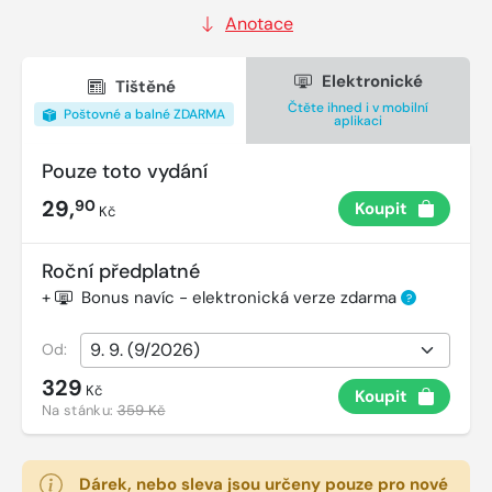
Anotace
Elektronické
Tištěné
Čtěte ihned i v mobilní
Poštovné a balné ZDARMA
aplikaci
Pouze toto vydání
29,
90
Koupit
Kč
Roční předplatné
+
Bonus navíc - elektronická verze zdarma
?
Od:
329
Kč
Koupit
Na stánku:
359 Kč
Dárek, nebo sleva jsou určeny pouze pro nové