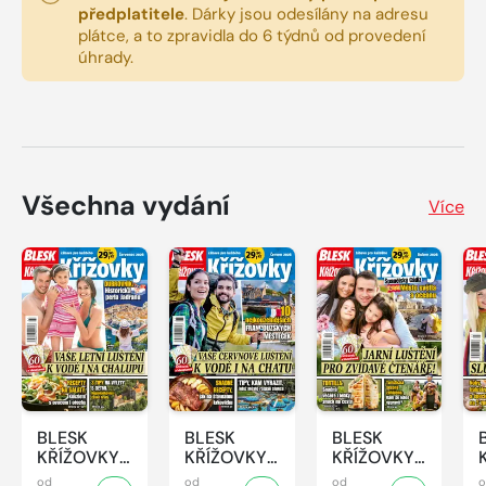
předplatitele
.
Dárky jsou odesílány na adresu
plátce, a to zpravidla do 6 týdnů od provedení
úhrady.
Všechna vydání
Více
BLESK
BLESK
BLESK
KŘÍŽOVKY
KŘÍŽOVKY
KŘÍŽOVKY
- 7/2026
- 6/2026
- 4/2026
od
od
od