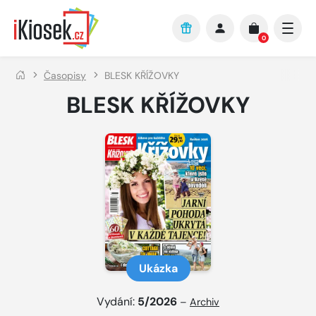
Přejít na hlavní obsah
0
Časopisy
BLESK KŘÍŽOVKY
BLESK KŘÍŽOVKY
Ukázka
Vydání:
5/2026
–
Archiv