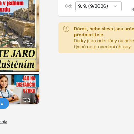
Od:
N
Dárek, nebo sleva jsou urč
předplatitele
.
Dárky jsou odesílány na adres
týdnů od provedení úhrady.
ku
chiv