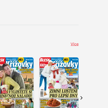
Více
Další