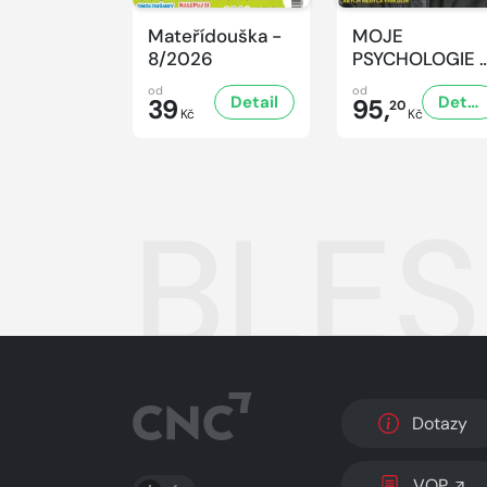
Mateřídouška -
MOJE
8/2026
PSYCHOLOGIE 
8/2026
od
od
Detail
Detail
39
95,
20
Kč
Kč
BLES
Dotazy
PŘEPNOUT SVĚTLÝ/TMAVÝ REŽIM
VOP