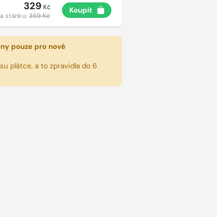
329
Kč
Koupit
a stánku:
359 Kč
eny pouze pro nové
u plátce, a to zpravidla do 6