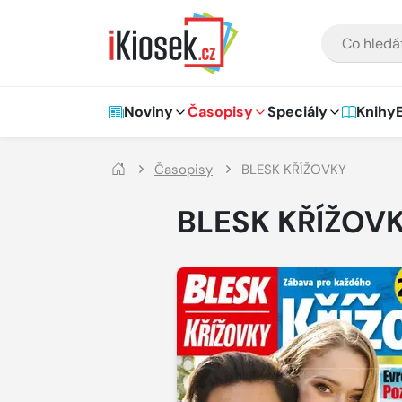
Přejít na hlavní obsah
VYHLEDÁVÁNÍ
Hlavní navigace
Noviny
Časopisy
Speciály
Knihy
Časopisy
BLESK KŘÍŽOVKY
BLESK KŘÍŽOV