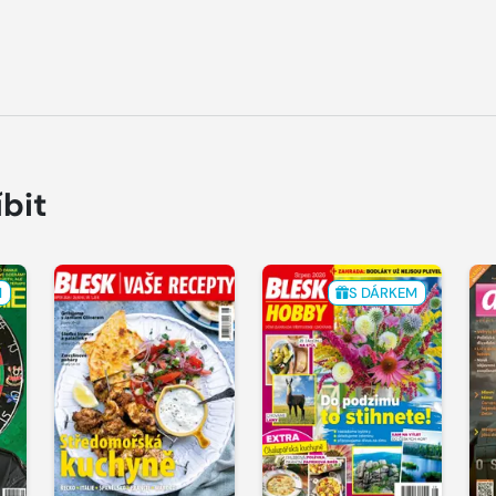
íbit
M
S DÁRKEM