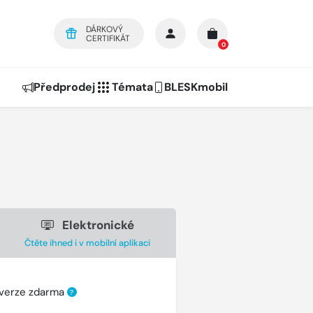
DÁRKOVÝ
CERTIFIKÁT
0
Předprodej
Témata
BLESKmobil
Elektronické
Čtěte ihned i v mobilní aplikaci
 verze zdarma
?