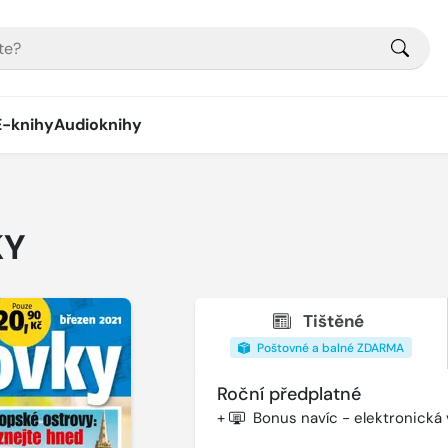
E-knihy
Audioknihy
KY
Tištěné
Poštovné a balné ZDARMA
Roční předplatné
+
Bonus navíc - elektronická