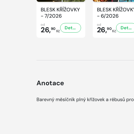
BLESK KŘÍŽOVKY
BLESK KŘÍŽOVK
- 7/2026
- 6/2026
od
od
Detail
Detail
26,
26,
90
90
Kč
Kč
Anotace
Barevný měsíčník plný křížovek a rébusů pro