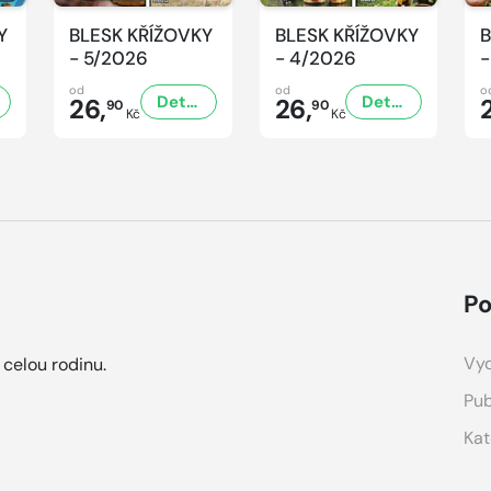
Y
BLESK KŘÍŽOVKY
BLESK KŘÍŽOVKY
B
- 5/2026
- 4/2026
-
od
od
o
Detail
Detail
26,
26,
90
90
Kč
Kč
Po
Vyd
 celou rodinu.
Pub
Kat