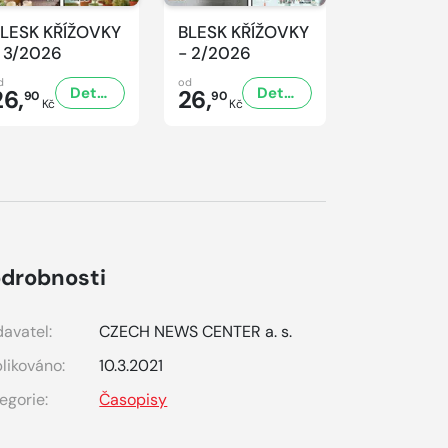
LESK KŘÍŽOVKY
BLESK KŘÍŽOVKY
BLESK KŘ
 3/2026
- 2/2026
- 1/2026
d
od
od
Detail
Detail
26,
26,
26,
90
90
90
Kč
Kč
Kč
drobnosti
avatel:
CZECH NEWS CENTER a. s.
likováno:
10.3.2021
egorie:
Časopisy