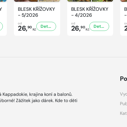
Y
BLESK KŘÍŽOVKY
BLESK KŘÍŽOVKY
B
- 5/2026
- 4/2026
-
od
od
o
Detail
Detail
26,
26,
90
90
Kč
Kč
Po
Vyd
á Kappadokie, krajina koní a balonů.
borné! Zážitek jako dárek. Kde to děti
Pub
Kat