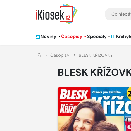
Přejít na hlavní obsah
VYHLEDÁVÁNÍ
Hlavní navigace
Noviny
Časopisy
Speciály
Knihy
Časopisy
BLESK KŘÍŽOVKY
BLESK KŘÍŽOV