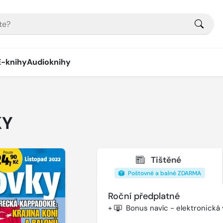
E-knihy
Audioknihy
KY
Tištěné
Poštovné a balné ZDARMA
Roční předplatné
+
Bonus navíc - elektronická