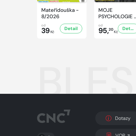
Mateřídouška -
MOJE
8/2026
PSYCHOLOGIE 
8/2026
od
od
Detail
Detail
39
95,
20
Kč
Kč
BLES
Dotazy
PŘEPNOUT SVĚTLÝ/TMAVÝ REŽIM
VOP