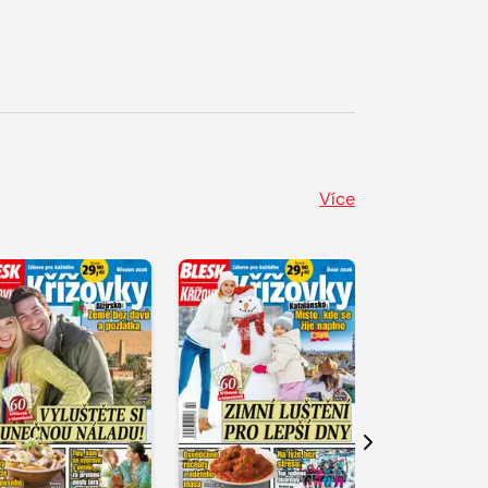
Více
Další