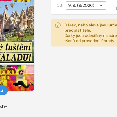
Od:
N
Dárek, nebo sleva jsou urč
předplatitele
.
Dárky jsou odesílány na adres
týdnů od provedení úhrady.
ku
chiv