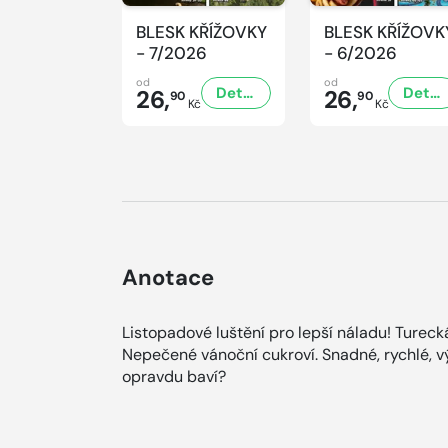
BLESK KŘÍŽOVKY
BLESK KŘÍŽOVK
- 7/2026
- 6/2026
od
od
Detail
Detail
26,
26,
90
90
Kč
Kč
Anotace
Listopadové luštění pro lepší náladu! Tureck
Nepečené vánoční cukroví. Snadné, rychlé, vý
opravdu baví?