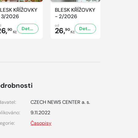
LESK KŘÍŽOVKY
BLESK KŘÍŽOVKY
BLESK KŘ
 3/2026
- 2/2026
- 1/2026
d
od
od
Detail
Detail
26,
26,
26,
90
90
90
Kč
Kč
Kč
drobnosti
avatel:
CZECH NEWS CENTER a. s.
likováno:
9.11.2022
egorie:
Časopisy