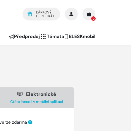
DÁRKOVÝ
CERTIFIKÁT
0
Předprodej
Témata
BLESKmobil
Elektronické
Čtěte ihned i v mobilní aplikaci
 verze zdarma
?