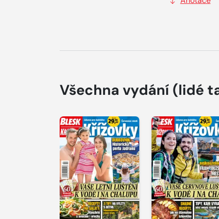
Anotace
Všechna vydání
(lidé t