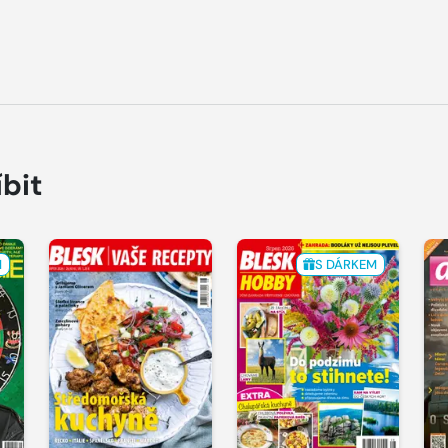
íbit
M
S DÁRKEM