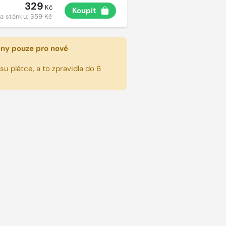
329
Kč
Koupit
a stánku:
359 Kč
eny pouze pro nové
u plátce, a to zpravidla do 6