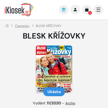
Přejít na hlavní obsah
0
Časopisy
BLESK KŘÍŽOVKY
BLESK KŘÍŽOVKY
Ukázka
Vydání:
11/2020
–
Archiv