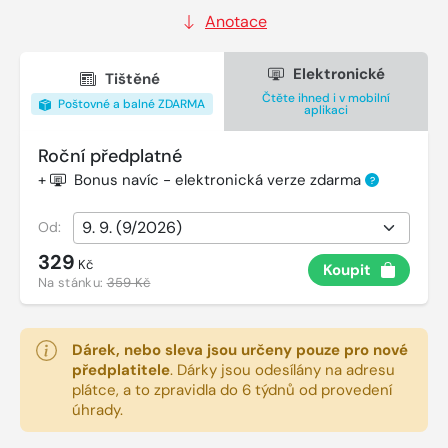
Anotace
Elektronické
Tištěné
Čtěte ihned i v mobilní
Poštovné a balné ZDARMA
aplikaci
Roční předplatné
+
Bonus navíc - elektronická verze zdarma
?
Od:
329
Kč
Koupit
Na stánku:
359 Kč
Dárek, nebo sleva jsou určeny pouze pro nové
předplatitele
.
Dárky jsou odesílány na adresu
plátce, a to zpravidla do 6 týdnů od provedení
úhrady.