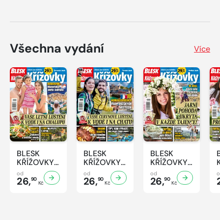
Všechna vydání
Více
BLESK
BLESK
BLESK
KŘÍŽOVKY
KŘÍŽOVKY
KŘÍŽOVKY
- 7/2026
- 6/2026
- 5/2026
od
od
od
26,
26,
26,
90
90
90
Kč
Kč
Kč