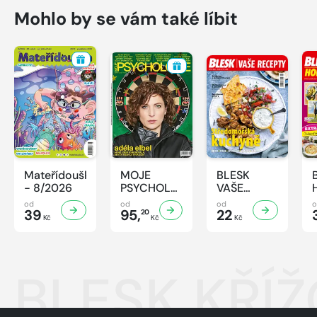
Mohlo by se vám také líbit
Mateřídouška
MOJE
BLESK
- 8/2026
PSYCHOLOGIE
VAŠE
- 8/2026
RECEPTY -
od
od
od
39
95,
8/2026
22
20
Kč
Kč
Kč
BLESK KŘÍŽ